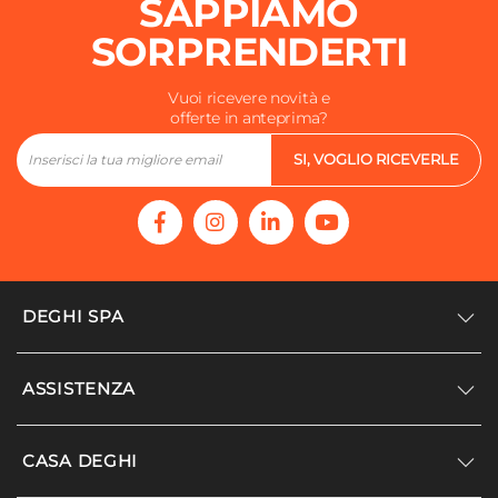
SAPPIAMO
SORPRENDERTI
Vuoi ricevere novità e
offerte in anteprima?
SI, VOGLIO RICEVERLE
DEGHI SPA
Accedi/Registrati
ASSISTENZA
Noi siamo Deghi
Politica dei prezzi
Supporto
CASA DEGHI
Lavora con noi
Paga a rate