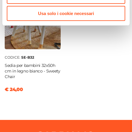
43,5 cm
Forma
Usa solo i cookie necessari
Rotonda
Materiale Struttura
Legno
Colore Struttura
Bianco
CODICE:
SE-B32
Sedia per bambini 32x50h
cm in legno bianco - Sweety
Chair
€ 24,00