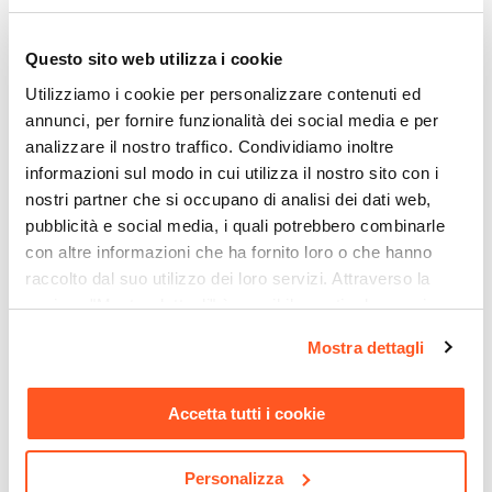
Un tavolo solido e leggero per la stanza del
bambino.
Questo sito web utilizza i cookie
Utilizziamo i cookie per personalizzare contenuti ed
Con la sua bella forma arrotondata, il tavolino
annunci, per fornire funzionalità dei social media e per
bianco per bambini sarà un'aggiunta elegante
analizzare il nostro traffico. Condividiamo inoltre
alla stanza.
informazioni sul modo in cui utilizza il nostro sito con i
nostri partner che si occupano di analisi dei dati web,
Riepilogo Caratteristiche
pubblicità e social media, i quali potrebbero combinarle
con altre informazioni che ha fornito loro o che hanno
Caratteristiche
raccolto dal suo utilizzo dei loro servizi. Attraverso la
Tipologia
sezione "Mostra dettagli" è possibile gestire le proprie
opzioni e modificare le preferenze espresse in qualsiasi
Tavolino
Mostra dettagli
momento. Per maggiori informazioni si invita a leggere la
Serie
nostra
Cookie Policy
.
Sweety
Ti suggeriamo anche
Accetta tutti i cookie
Dimensioni
Ø 60 cm
Personalizza
Altezza