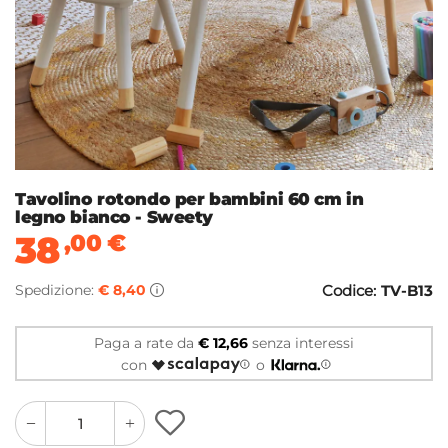
Tavolino rotondo per bambini 60 cm in
legno bianco - Sweety
38
,00
€
Spedizione:
€ 8,40
Codice:
TV-B13
Paga a rate da
€ 12,66
senza interessi
con
o
quantity
quantity
plus
minus
button
button