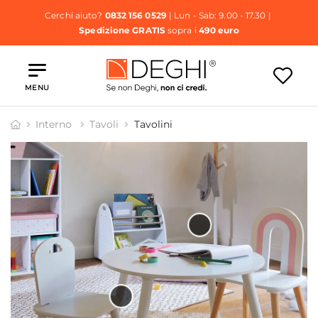
Cerchi aiuto?
0832 156 0529
| Lun - Sab: 9.00 - 17.30 |
Spedizione GRATIS
sopra i
490 euro
MENU
Interno
Tavoli
Tavolini