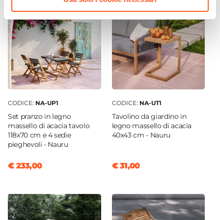
CODICE:
NA-UP1
CODICE:
NA-UT1
Set pranzo in legno
Tavolino da giardino in
massello di acacia tavolo
legno massello di acacia
118x70 cm e 4 sedie
40x43 cm - Nauru
pieghevoli - Nauru
€ 233,00
€ 31,00