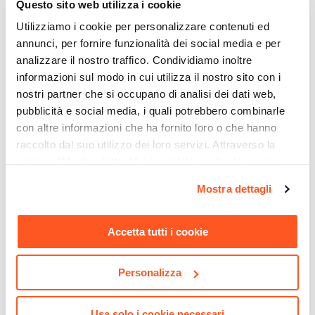
Questo sito web utilizza i cookie
Ad olio
Utilizziamo i cookie per personalizzare contenuti ed
annunci, per fornire funzionalità dei social media e per
analizzare il nostro traffico. Condividiamo inoltre
informazioni sul modo in cui utilizza il nostro sito con i
nostri partner che si occupano di analisi dei dati web,
pubblicità e social media, i quali potrebbero combinarle
con altre informazioni che ha fornito loro o che hanno
raccolto dal suo utilizzo dei loro servizi. Attraverso la
sezione "Mostra dettagli" è possibile gestire le proprie
opzioni e modificare le preferenze espresse in qualsiasi
CODICE:
NA-S4S
CODICE:
NA-UB1
Mostra dettagli
momento. Per maggiori informazioni si invita a leggere la
Set di 4 sedie pieghevoli in
Set bistrot salvaspazio con
legno massello di acacia -
tavolo pieghevole e 2 sedie
nostra
Cookie Policy
.
Nauru
pieghevoli in legno
Accetta tutti i cookie
massello di acacia - Nauru
€ 128,00
€ 86,00
Personalizza
Usa solo i cookie necessari