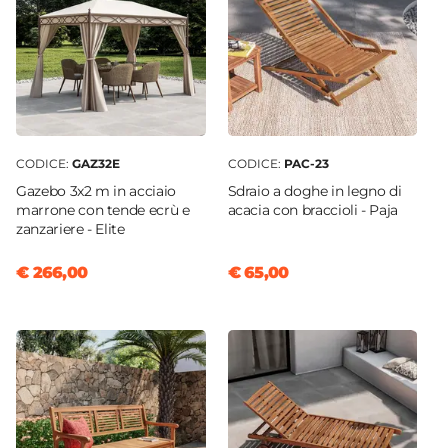
CODICE:
GAZ32E
CODICE:
PAC-23
Gazebo 3x2 m in acciaio
Sdraio a doghe in legno di
marrone con tende ecrù e
acacia con braccioli - Paja
zanzariere - Elite
€ 266,00
€ 65,00