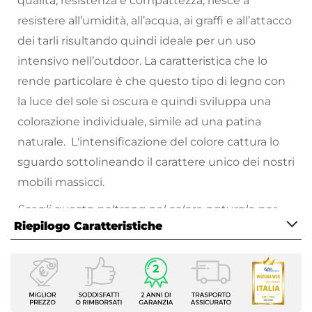
qualità, resistenza e compattezza; riesce a
resistere all’umidità, all’acqua, ai graffi e all’attacco
dei tarli risultando quindi ideale per un uso
intensivo nell’outdoor. La caratteristica che lo
rende particolare è che questo tipo di legno con
la luce del sole si oscura e quindi sviluppa una
colorazione individuale, simile ad una patina
naturale. L'intensificazione del colore cattura lo
sguardo sottolineando il carattere unico dei nostri
mobili massicci.
Scegli questa poltrona nel colore naturale per
Riepilogo Caratteristiche
dare un tocco moderno e chic al tuo giardino,
comprende dei comodi cuscini nel color grigio
Caratteristiche
con seduta 10 cm e schienale 20 cm.
Serie
La collezione
Nauru
permette di arredare
Nauru