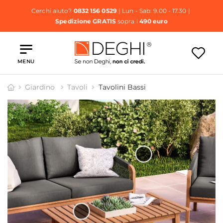
Cerchi aiuto?
0832 156 0529
| Lun - Sab: 9.00 - 17.30 |
Spedizione GRATIS
sopra i
490 euro
MENU
Giardino
Tavoli
Tavolini Bassi