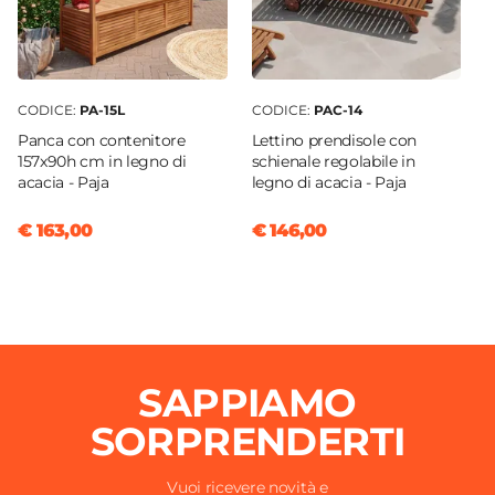
CODICE:
PA-15L
CODICE:
PAC-14
Panca con contenitore
Lettino prendisole con
157x90h cm in legno di
schienale regolabile in
acacia - Paja
legno di acacia - Paja
€ 163,00
€ 146,00
SAPPIAMO
SORPRENDERTI
Vuoi ricevere novità e