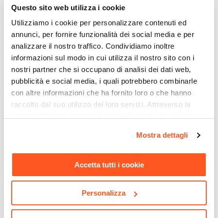
Posti A Sedere
Questo sito web utilizza i cookie
€ 9,00
€ 44,99
2 posti
Utilizziamo i cookie per personalizzare contenuti ed
Caratteristiche
annunci, per fornire funzionalità dei social media e per
Decorazione a mosaico
analizzare il nostro traffico. Condividiamo inoltre
informazioni sul modo in cui utilizza il nostro sito con i
nostri partner che si occupano di analisi dei dati web,
pubblicità e social media, i quali potrebbero combinarle
con altre informazioni che ha fornito loro o che hanno
raccolto dal suo utilizzo dei loro servizi. Attraverso la
sezione "Mostra dettagli" è possibile gestire le proprie
opzioni e modificare le preferenze espresse in qualsiasi
Mostra dettagli
momento. Per maggiori informazioni si invita a leggere la
CODICE:
HDR-1GG
CODICE:
WALL-G
nostra
Cookie Policy
.
Pergola 3x2,5 m in acciaio
Ombrellone a parete 2,7 m
nero con telo scorrevole
con braccio a muro telo
Accetta tutti i cookie
grigio - Hedera
grigio - Wall
Personalizza
€ 286,00
€ 84,00