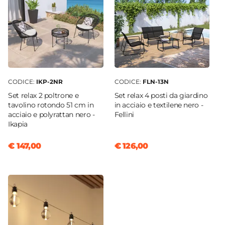
CODICE:
IKP-2NR
CODICE:
FLN-13N
Set relax 2 poltrone e
Set relax 4 posti da giardino
tavolino rotondo 51 cm in
in acciaio e textilene nero -
acciaio e polyrattan nero -
Fellini
Ikapia
€ 147,00
€ 126,00