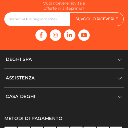
Vuoi ricevere novità e
offerte in anteprima?
SI, VOGLIO RICEVERLE
DEGHI SPA
Accedi/Registrati
ASSISTENZA
Noi siamo Deghi
Politica dei prezzi
Supporto
CASA DEGHI
Lavora con noi
Paga a rate
Diventa fornitore
Località disagiate
Noi Siamo Deghi
Modello organizzativo e codice etico
METODI DI PAGAMENTO
Agevolazioni fiscali
I nostri luoghi
Promozioni
Termini e condizioni