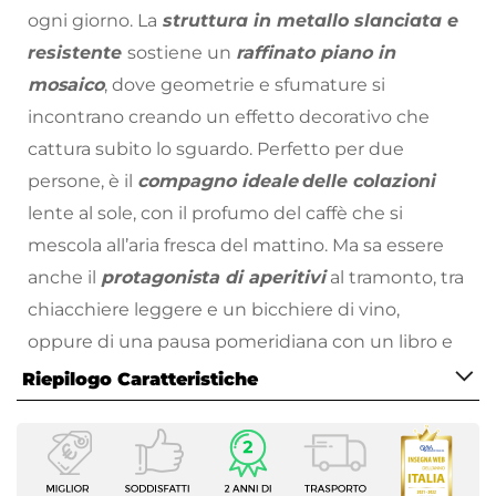
ogni giorno. La
struttura in metallo slanciata e
resistente
sostiene un
raffinato piano in
mosaico
, dove geometrie e sfumature si
incontrano creando un effetto decorativo che
cattura subito lo sguardo. Perfetto per due
persone, è il
compagno ideale
delle colazioni
lente al sole, con il profumo del caffè che si
mescola all’aria fresca del mattino. Ma sa essere
anche il
protagonista di aperitivi
al tramonto, tra
chiacchiere leggere e un bicchiere di vino,
oppure di una pausa pomeridiana con un libro e
un momento tutto per sé. Grazie alle sue
Riepilogo Caratteristiche
dimensioni contenute
, trova facilmente spazio
Caratteristiche
su balconi, terrazze o verande, senza rinunciare
Tipologia
allo stile. È quel dettaglio che fa la differenza:
Tavolo fisso