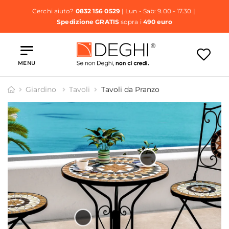
Cerchi aiuto?
0832 156 0529
| Lun - Sab: 9.00 - 17.30 |
Spedizione GRATIS
sopra i
490 euro
MENU
Giardino
Tavoli
Tavoli da Pranzo