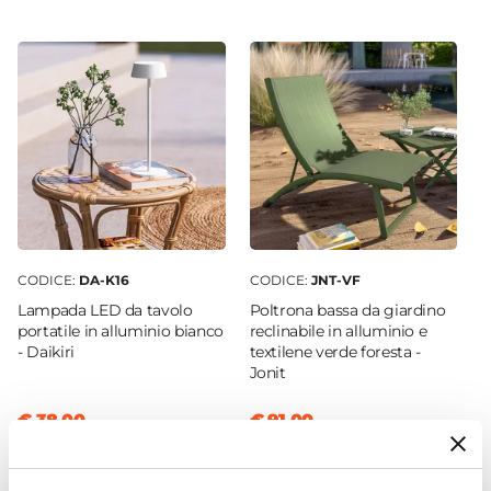
perché potrebbero danneggiare l’arredo. È
Rettangolare
raccomandato, inoltre, non utilizzare prodotti
Altezza
chimici aggressivi.
35 cm
Dimensioni
44 x 43 cm
Materiale Piano
Alluminio
Colore Piano
Verde
CODICE:
DA-K16
CODICE:
JNT-VF
Materiale Struttura
Lampada LED da tavolo
Poltrona bassa da giardino
Alluminio
portatile in alluminio bianco
reclinabile in alluminio e
- Daikiri
textilene verde foresta -
Colore Struttura
Jonit
Verde
Richiudibile
€ 38,00
€ 91,00
Si