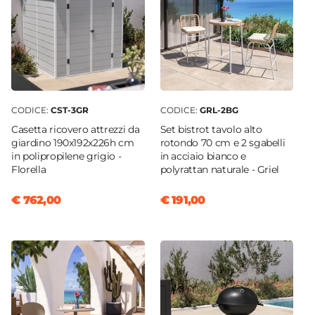
CODICE:
CST-3GR
CODICE:
GRL-2BG
Casetta ricovero attrezzi da
Set bistrot tavolo alto
giardino 190x192x226h cm
rotondo 70 cm e 2 sgabelli
in polipropilene grigio -
in acciaio bianco e
Florella
polyrattan naturale - Griel
€ 762,00
€ 191,00