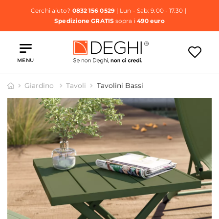
Cerchi aiuto?
0832 156 0529
| Lun - Sab: 9.00 - 17.30 |
Spedizione GRATIS
sopra i
490 euro
MENU
Giardino
Tavoli
Tavolini Bassi