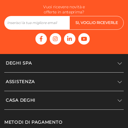
Vuoi ricevere novità e
offerte in anteprima?
SI, VOGLIO RICEVERLE
DEGHI SPA
Accedi/Registrati
ASSISTENZA
Noi siamo Deghi
Politica dei prezzi
Supporto
CASA DEGHI
Lavora con noi
Paga a rate
Diventa fornitore
Località disagiate
Noi Siamo Deghi
Modello organizzativo e codice etico
METODI DI PAGAMENTO
Agevolazioni fiscali
I nostri luoghi