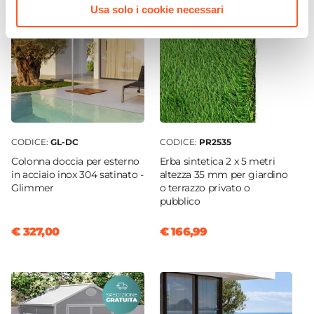
Usa solo i cookie necessari
CODICE:
GL-DC
CODICE:
PR2535
Colonna doccia per esterno
Erba sintetica 2 x 5 metri
in acciaio inox 304 satinato -
altezza 35 mm per giardino
Glimmer
o terrazzo privato o
pubblico
€ 327,00
€ 166,99