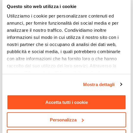
Questo sito web utilizza i cookie
Utilizziamo i cookie per personalizzare contenuti ed
annunci, per fornire funzionalità dei social media e per
analizzare il nostro traffico. Condividiamo inoltre
informazioni sul modo in cui utilizza il nostro sito con i
nostri partner che si occupano di analisi dei dati web,
pubblicità e social media, i quali potrebbero combinarle
con altre informazioni che ha fornito loro o che hanno
CODICE:
JNT-5
CODICE:
SYL-3WD
raccolto dal suo utilizzo dei loro servizi. Attraverso la
Set relax 2 posti pieghevole
Recinzione modulare da
sezione "Mostra dettagli" è possibile gestire le proprie
in alluminio e textilene
esterno doppia angolare
opzioni e modificare le preferenze espresse in qualsiasi
verde foresta - Jonit
190x190x180 h cm in
Mostra dettagli
momento. Per maggiori informazioni si invita a leggere la
alluminio nero e doghe in
wpc effetto legno teak -
nostra
Cookie Policy
.
Sylver
Accetta tutti i cookie
€ 232,00
€ 486,00
Personalizza