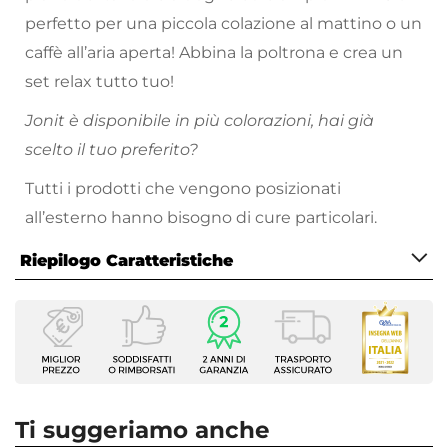
perfetto per una piccola colazione al mattino o un
caffè all’aria aperta! Abbina la poltrona e crea un
set relax tutto tuo!
Jonit è disponibile in più colorazioni, hai già
scelto il tuo preferito?
Tutti i prodotti che vengono posizionati
all’esterno hanno bisogno di cure particolari.
Proteggi sempre
i tuoi arredi da esterno nei
Riepilogo Caratteristiche
momenti di inutilizzo, evitando l’esposizione a
pioggia, raggi solari e intemperie. Metti l’arredo al
Caratteristiche
riparo sotto una copertura, oppure utilizza gli
Serie
appositi dispositivi per la cura
e la
Jonit
manutenzione come le
Tipologia
cover protettive
. Non
Tavolino
utilizzare teli in cotone o plastica non specifici,
Ti suggeriamo anche
Forma