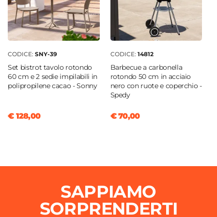
CODICE:
SNY-39
CODICE:
14812
Set bistrot tavolo rotondo
Barbecue a carbonella
60 cm e 2 sedie impilabili in
rotondo 50 cm in acciaio
polipropilene cacao - Sonny
nero con ruote e coperchio -
Spedy
€ 128,00
€ 70,00
SAPPIAMO
SORPRENDERTI