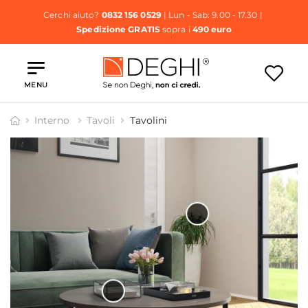
Cerchi aiuto?
0832 156 0529
| Lun - Sab: 9.00 - 17.30 |
Spedizione GRATIS
sopra i
490 euro
MENU
Interno
Tavoli
Tavolini