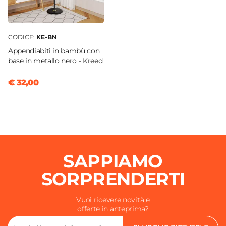
CODICE:
KE-BN
Appendiabiti in bambù con
base in metallo nero - Kreed
€ 32,00
SAPPIAMO
SORPRENDERTI
Vuoi ricevere novità e
offerte in anteprima?