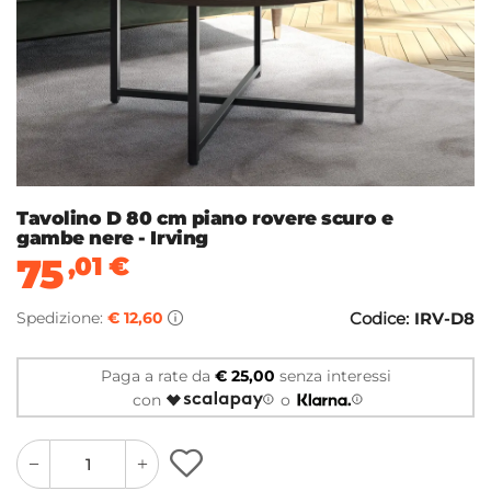
Tavolino D 80 cm piano rovere scuro e
gambe nere - Irving
75
,01
€
Spedizione:
€ 12,60
Codice:
IRV-D8
Paga a rate da
€ 25,00
senza interessi
con
o
quantity
quantity
plus
minus
button
button