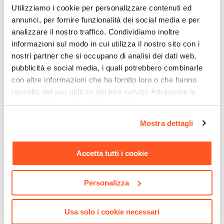
Nero
Utilizziamo i cookie per personalizzare contenuti ed
Verniciatura
annunci, per fornire funzionalità dei social media e per
Verniciatura a polvere
analizzare il nostro traffico. Condividiamo inoltre
informazioni sul modo in cui utilizza il nostro sito con i
nostri partner che si occupano di analisi dei dati web,
pubblicità e social media, i quali potrebbero combinarle
con altre informazioni che ha fornito loro o che hanno
raccolto dal suo utilizzo dei loro servizi. Attraverso la
sezione "Mostra dettagli" è possibile gestire le proprie
CODICE:
BL-8GR
CODICE:
FY-S4N
opzioni e modificare le preferenze espresse in qualsiasi
Panca contenitore 80x38
Specchio da interno
Mostra dettagli
momento. Per maggiori informazioni si invita a leggere la
cm in velluto grigio gambe
reversibile 80x40 cm con
oro - Bloom
cornice in alluminio nero
nostra
Cookie Policy
.
opaco - Finley
Accetta tutti i cookie
€ 58,00
€ 72,00
Personalizza
Usa solo i cookie necessari