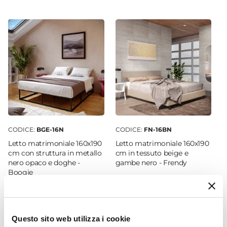
Ø 80 cm
Altezza
40 cm
Forma
Rotonda
Materiale Piano
Legno
Materiale Struttura
Metallo
CODICE:
BGE-16N
CODICE:
FN-16BN
Spessore
Letto matrimoniale 160x190
Letto matrimoniale 160x190
1,8 cm
cm con struttura in metallo
cm in tessuto beige e
nero opaco e doghe -
gambe nero - Frendy
Portata Massima
Boogie
20 kg
Colore Piano
€ 117,00
€ 159,00
Rovere
Colore Struttura
Questo sito web utilizza i cookie