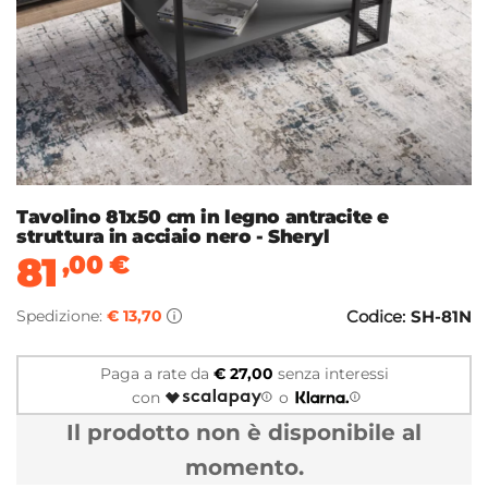
Tavolino 81x50 cm in legno antracite e
struttura in acciaio nero - Sheryl
81
,00
€
Spedizione:
€ 13,70
Codice:
SH-81N
Paga a rate da
€ 27,00
senza interessi
con
o
Il prodotto non è disponibile al
momento.