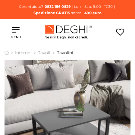
Cerchi aiuto?
0832 156 0529
| Lun - Sab: 9.00 - 17.30 |
Spedizione GRATIS
sopra i
490 euro
MENU
Interno
Tavoli
Tavolini