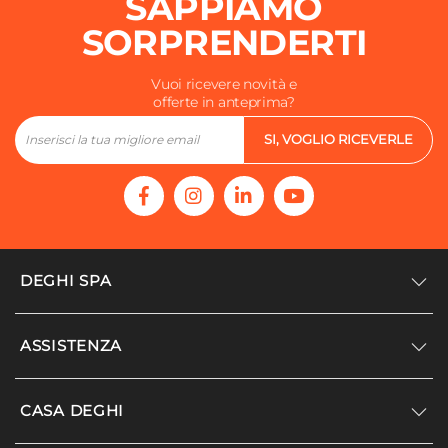
SAPPIAMO
SORPRENDERTI
Vuoi ricevere novità e
offerte in anteprima?
SI, VOGLIO RICEVERLE
DEGHI SPA
Accedi/Registrati
ASSISTENZA
Noi siamo Deghi
Politica dei prezzi
Supporto
CASA DEGHI
Lavora con noi
Paga a rate