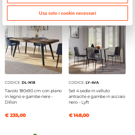
Nero
Usa solo i cookie necessari
Ripiani Aggiuntivi
1 ripiano
Assemblato
No
CODICE:
DL-N18
CODICE:
LY-4VA
Tavolo 180x90 cm con piano
Set 4 sedie in velluto
in legno e gambe nere -
antracite e gambe in acciaio
Dillon
nero - Lyft
€ 235,00
€ 148,00