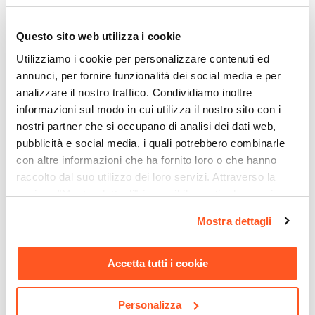
Serie
Sheryl
Ti suggeriamo anche
Questo sito web utilizza i cookie
Dimensioni
Utilizziamo i cookie per personalizzare contenuti ed
81 x 50 cm
annunci, per fornire funzionalità dei social media e per
Altezza
analizzare il nostro traffico. Condividiamo inoltre
45 cm
informazioni sul modo in cui utilizza il nostro sito con i
Forma
nostri partner che si occupano di analisi dei dati web,
Rettangolare
pubblicità e social media, i quali potrebbero combinarle
Materiale Piano
con altre informazioni che ha fornito loro o che hanno
Fibra di legno
raccolto dal suo utilizzo dei loro servizi. Attraverso la
sezione "Mostra dettagli" è possibile gestire le proprie
Materiale Struttura
opzioni e modificare le preferenze espresse in qualsiasi
Acciaio
Mostra dettagli
CODICE:
ZCR-N
CODICE:
REX-N
momento. Per maggiori informazioni si invita a leggere la
Spessore
Divano letto 3 posti con
Sedia da ufficio girevole in
nostra
Cookie Policy
.
1,8 cm
schienale reclinabile in
tessuto mesh nero e
Accetta tutti i cookie
similpelle nero - Zachary
schienale traspirante con
Colore Piano
base cromata - Storex
Antracite
Personalizza
Colore Struttura
€ 159,00
€ 43,01