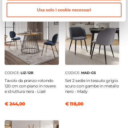
Verniciatura a polvere
Usa solo i cookie necessari
Assemblato
No
CODICE:
LIZ-12R
CODICE:
MAD-GS
Tavolo da pranzo rotondo
Set 2 sedie in tessuto grigio
120 cm con piano in rovere
scuro con gambe in metallo
e struttura nera - Lizel
nero - Mady
€ 244,00
€ 118,00