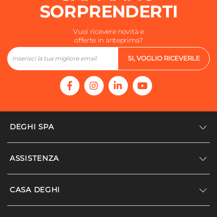
SORPRENDERTI
Vuoi ricevere novità e
offerte in anteprima?
SI, VOGLIO RICEVERLE
DEGHI SPA
Accedi/Registrati
ASSISTENZA
Noi siamo Deghi
Politica dei prezzi
Supporto
CASA DEGHI
Lavora con noi
Paga a rate
Diventa fornitore
Località disagiate
Noi Siamo Deghi