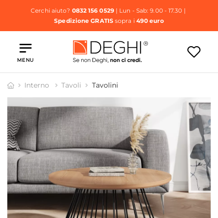
Cerchi aiuto?
0832 156 0529
| Lun - Sab: 9.00 - 17.30 |
Spedizione GRATIS
sopra i
490 euro
MENU
Interno
Tavoli
Tavolini