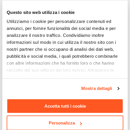
Serie
Lizel
Ti suggeriamo anche
Questo sito web utilizza i cookie
Dimensioni
Utilizziamo i cookie per personalizzare contenuti ed
Ø 70 cm
annunci, per fornire funzionalità dei social media e per
Altezza
analizzare il nostro traffico. Condividiamo inoltre
40 cm
informazioni sul modo in cui utilizza il nostro sito con i
Forma
nostri partner che si occupano di analisi dei dati web,
pubblicità e social media, i quali potrebbero combinarle
Rotonda
con altre informazioni che ha fornito loro o che hanno
Materiale Piano
raccolto dal suo utilizzo dei loro servizi. Attraverso la
Fibra di legno
sezione "Mostra dettagli" è possibile gestire le proprie
Materiale Struttura
opzioni e modificare le preferenze espresse in qualsiasi
Metallo
Mostra dettagli
momento. Per maggiori informazioni si invita a leggere la
CODICE:
TN-3TG
CODICE:
TPT27NE
Colore Piano
nostra
Cookie Policy
.
Divano letto 3 posti con
Tappeto da interni 120x170
Rovere
Accetta tutti i cookie
schienale reclinabile in
cm in cotone nero e juta
velluto grigio - Tennet
naturale
Colore Struttura
Nero
Personalizza
€ 266,00
€ 36,00
Verniciatura