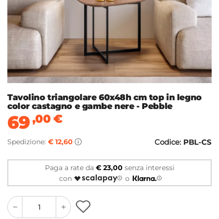
Tavolino triangolare 60x48h cm top in legno
color castagno e gambe nere - Pebble
69
,00
€
Spedizione:
€ 12,60
Codice:
PBL-CS
Paga a rate da
€ 23,00
senza interessi
con
o
quantity
quantity
plus
minus
button
button