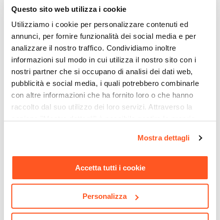
60 x 60 cm
Questo sito web utilizza i cookie
Altezza
Utilizziamo i cookie per personalizzare contenuti ed
48 cm
annunci, per fornire funzionalità dei social media e per
Materiale Piano
analizzare il nostro traffico. Condividiamo inoltre
Legno MDF
informazioni sul modo in cui utilizza il nostro sito con i
Materiale Struttura
nostri partner che si occupano di analisi dei dati web,
Metallo
pubblicità e social media, i quali potrebbero combinarle
Spessore
con altre informazioni che ha fornito loro o che hanno
raccolto dal suo utilizzo dei loro servizi. Attraverso la
1,8 cm
CODICE:
FR-N44
CODICE:
MX-6RC
sezione "Mostra dettagli" è possibile gestire le proprie
Portata Massima
Sedia impilabile stile
Tavolo stile industrial 116x75
opzioni e modificare le preferenze espresse in qualsiasi
15 kg
industrial in metallo nero -
cm top effetto rovere chiaro
Mostra dettagli
momento. Per maggiori informazioni si invita a leggere la
Farley
e struttura in metallo nero -
Colore Piano
nostra
Cookie Policy
.
Maxime
Castagno
Accetta tutti i cookie
Colore Struttura
€ 32,00
€ 96,00
Nero
Personalizza
Verniciatura
Verniciatura a polvere