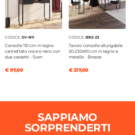
CODICE:
SV-N11
CODICE:
BRZ-23
Consolle 110 cm in legno
Tavolo consolle allungabile
cannettato noce e nero con
50-230x90 cm in legno e
due cassetti - Sven
metallo - Breeze
€ 97,00
€ 217,00
SAPPIAMO
SORPRENDERTI