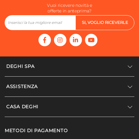
Vuoi ricevere novità e
offerte in anteprima?
SI, VOGLIO RICEVERLE
DEGHI SPA
Accedi/Registrati
ASSISTENZA
Noi siamo Deghi
Politica dei prezzi
Supporto
CASA DEGHI
Lavora con noi
Paga a rate
Diventa fornitore
Località disagiate
Noi Siamo Deghi
Modello organizzativo e codice etico
METODI DI PAGAMENTO
Agevolazioni fiscali
I nostri luoghi