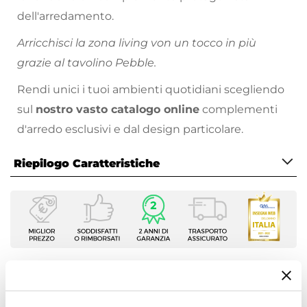
dell'arredamento.
Arricchisci la zona living von un tocco in più
grazie al tavolino Pebble.
Rendi unici i tuoi ambienti quotidiani scegliendo
sul
nostro vasto catalogo online
complementi
d'arredo esclusivi e dal design particolare.
Riepilogo Caratteristiche
Caratteristiche
Tipologia
Tavolino
Serie
Pebble
Ti suggeriamo anche
Dimensioni