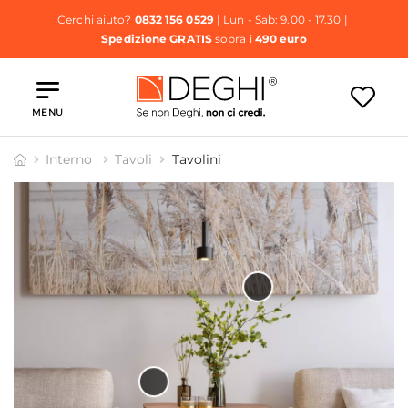
Cerchi aiuto?
0832 156 0529
| Lun - Sab: 9.00 - 17.30 |
Spedizione GRATIS
sopra i
490 euro
MENU
Interno
Tavoli
Tavolini