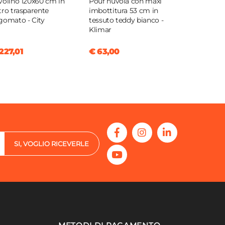
volino 120x60 cm in
Pouf nuvola con maxi
tro trasparente
imbottitura 53 cm in
gomato - City
tessuto teddy bianco -
Klimar
227,01
€ 63,00
SI, VOGLIO RICEVERLE