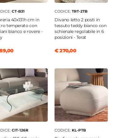
DICE:
CT-B31
CODICE:
TRT-2TB
breria 40x131h cm in
Divano letto 2 posti in
tro temperato con
tessuto teddy bianco con
piani bianco e rovere -
schienale regolabile in 6
ty
posizioni - Terat
89,00
€ 270,00
DICE:
CIT-126R
CODICE:
KL-PTB