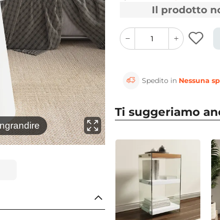
Il prodotto 
quantity
quantity
plus
minus
button
button
Spedito in
Nessuna sp
Ti suggeriamo a
⚲
ingrandire
Clicca 