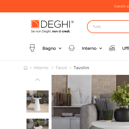
Cerchi 
Tutti
Bagno
Interno
Uff
Interno
Tavoli
Tavolini