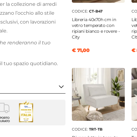
 la collezione di arredi
CODICE:
CT-B47
CO
zano l’occhio allo stile
Libreria 40x70h cm in
Li
sclusivi, con lavorazioni
vetro temperato con
ve
ale.
ripiani bianco e rovere -
ri
City
Ci
he renderanno il tuo
€ 71,00
€ 
 il tuo spazio quotidiano.
no
el
cm
CODICE:
TRT-TB
CO