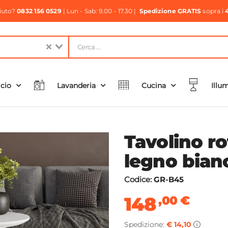
aiuto?
0832 156 0529
| Lun - Sab: 9.00 - 17.30 |
Spedizione GRATIS
sopra i
icio
Lavanderia
Cucina
Illu
Tavolino r
legno bian
Codice:
GR-B45
148
,00
€
Spedizione:
€ 14,10