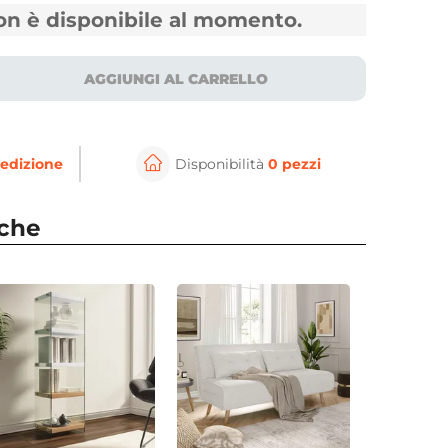
non è disponibile al momento.
AGGIUNGI AL CARRELLO
edizione
Disponibilità
0 pezzi
nche
⚲
per ingrandire
Cli