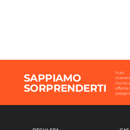
Altezza
50 cm
Forma
Roton
Materiale Piano
Legno
Materiale Struttura
Legno
Spessore
1,8 cm
Colore Piano
Bianc
Colore Struttura
Bianc
Finitura
Opaca
Vuoi
SAPPIAMO
ricever
novità 
SORPRENDERTI
offerte 
antepr