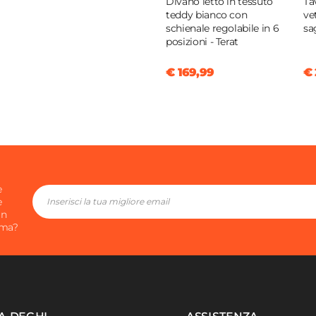
Divano letto in tessuto
Ta
teddy bianco con
ve
da
schienale regolabile in 6
sa
posizioni - Terat
 MDF
 MDF
€ 169,99
€ 
o
o
e
e
in
ima?