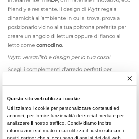
interamente in
MDF
, un materiale innovativo, eco
friendly e resistente. Il design di
Wytt
regala
dinamicità all’ambiente in cui si trova, prova a
posizionarlo vicino alla tua poltrona preferita per
creare un angolo di lettura oppure di fianco al
letto come
comodino
.
Wytt: versatilità e design per la tua casa!
Scegli i complementi d’arredo perfetti per
arredare la tua casa come hai sempre sognato: sul
nostro
vasto catalogo online
troverai proposte
per tutte le necessità, stili di arredamento e
Questo sito web utilizza i cookie
Riepilogo Caratteristiche
prezzo!
Utilizziamo i cookie per personalizzare contenuti ed
annunci, per fornire funzionalità dei social media e per
Caratteristiche
analizzare il nostro traffico. Condividiamo inoltre
Tipologia
informazioni sul modo in cui utilizza il nostro sito con i
Tavolino
nostri partner che si occupano di analisi dei dati web,