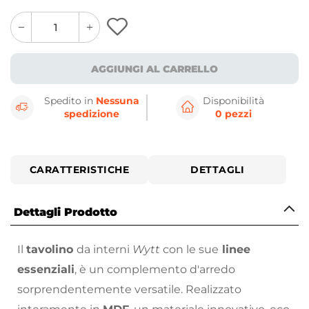
quantity
quantity
plus
minus
button
button
AGGIUNGI AL CARRELLO
Spedito in
Nessuna
Disponibilità
spedizione
0 pezzi
CARATTERISTICHE
DETTAGLI
Dettagli Prodotto
Il
tavolino
da interni
Wytt
con le sue
linee
essenziali
, è un complemento d'arredo
sorprendentemente versatile. Realizzato