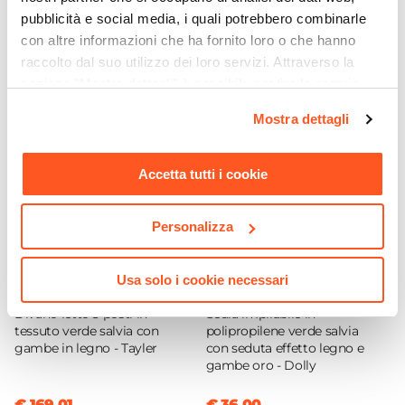
Serie
pubblicità e social media, i quali potrebbero combinarle
Wytt
Ti suggeriamo anche
con altre informazioni che ha fornito loro o che hanno
Dimensioni
raccolto dal suo utilizzo dei loro servizi. Attraverso la
40 x 40 cm
sezione "Mostra dettagli" è possibile gestire le proprie
Altezza
opzioni e modificare le preferenze espresse in qualsiasi
Mostra dettagli
momento. Per maggiori informazioni si invita a leggere la
48 cm
nostra
Cookie Policy
.
Forma
Accetta tutti i cookie
Quadrata
Materiale Piano
Legno MDF
Personalizza
Materiale Struttura
Legno MDF
Usa solo i cookie necessari
CODICE:
TY-DVS
CODICE:
DL-RRL
Colore Piano
Divano letto 3 posti in
Sedia impilabile in
Verde scuro
tessuto verde salvia con
polipropilene verde salvia
gambe in legno - Tayler
con seduta effetto legno e
Colore Struttura
gambe oro - Dolly
Verde scuro
Effetto
€ 169,01
€ 36,00