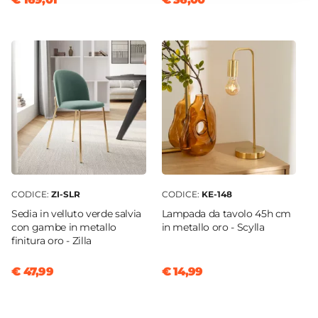
Effetto legno
Assemblato
Si
CODICE:
ZI-SLR
CODICE:
KE-148
Sedia in velluto verde salvia
Lampada da tavolo 45h cm
con gambe in metallo
in metallo oro - Scylla
finitura oro - Zilla
€ 47,99
€ 14,99