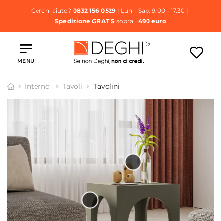
Cerchi aiuto?
0832 156 0529
| Lun - Sab: 9.00 - 17.30 |
Spedizione GRATIS
sopra i
490 euro
MENU
Interno
Tavoli
Tavolini