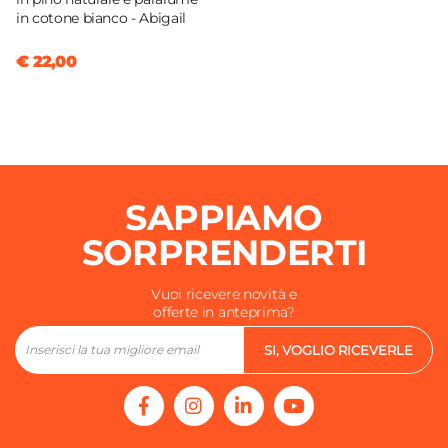
in cotone bianco - Abigail
€ 22,00
SAPPIAMO
SORPRENDERTI
Vuoi ricevere novità e
offerte in anteprima?
SI, VOGLIO RICEVERLE