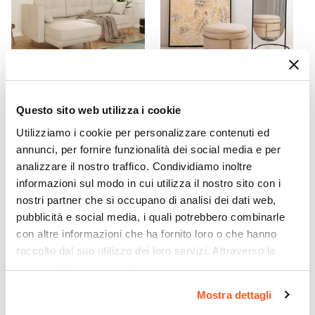
Rotonda
Materiale Piano
Legno MDF
Materiale Struttura
Acciaio
CODICE:
BK-DTC
CODICE:
BL-R43
Questo sito web utilizza i cookie
Colore Piano
Divano letto angolare tre
Pouf contenitore 43x37h
Legno
Utilizziamo i cookie per personalizzare contenuti ed
posti in tessuto crema e
cm in velluto crema con
gambe in legno - Bekal
base oro - Balance
Colore Struttura
annunci, per fornire funzionalità dei social media e per
analizzare il nostro traffico. Condividiamo inoltre
Bianco
€ 490,00
€ 56,00
informazioni sul modo in cui utilizza il nostro sito con i
Verniciatura
nostri partner che si occupano di analisi dei dati web,
Verniciatura a polvere
pubblicità e social media, i quali potrebbero combinarle
Caratteristiche
con altre informazioni che ha fornito loro o che hanno
Piano removibile
raccolto dal suo utilizzo dei loro servizi. Attraverso la
Assemblato
sezione "Mostra dettagli" è possibile gestire le proprie
Si
opzioni e modificare le preferenze espresse in qualsiasi
Mostra dettagli
momento. Per maggiori informazioni si invita a leggere la