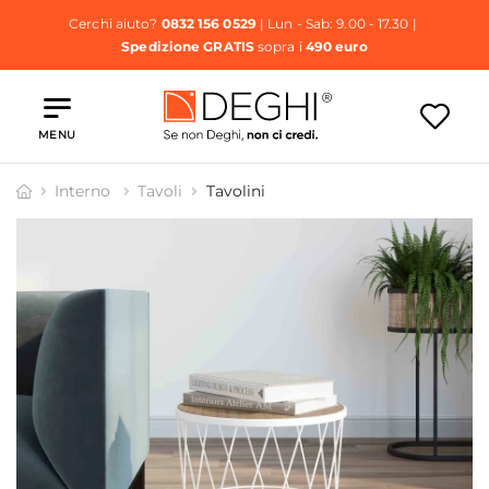
Cerchi aiuto?
0832 156 0529
| Lun - Sab: 9.00 - 17.30 |
Spedizione GRATIS
sopra i
490 euro
MENU
Interno
Tavoli
Tavolini