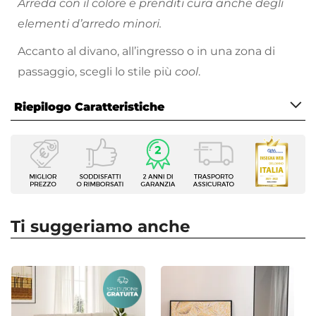
Arreda con il colore e prenditi cura anche degli
elementi d’arredo minori.
Accanto al divano, all’ingresso o in una zona di
passaggio, scegli lo stile più
cool
.
Riepilogo Caratteristiche
Caratteristiche
Tipologia
Tavolino
Serie
Gaudì
Ti suggeriamo anche
Dimensioni
Ø 38 cm
Altezza
40 cm
Forma