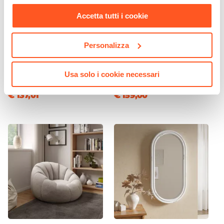
nostra
Cookie Policy
.
Accetta tutti i cookie
CODICE:
DE-R15
CODICE:
ZCR-B
Personalizza
Tavolo 150x90 cm con piano
Divano letto 3 posti con
in vetro e gambe rovere -
schienale reclinabile in
Derry
similpelle bianco - Zachary
Usa solo i cookie necessari
€ 137,01
€ 159,00