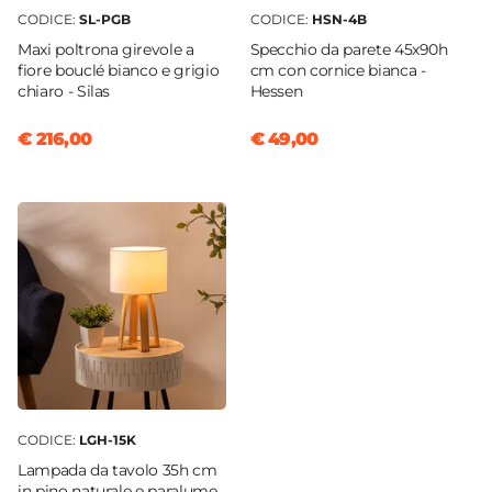
CODICE:
SL-PGB
CODICE:
HSN-4B
Maxi poltrona girevole a
Specchio da parete 45x90h
fiore bouclé bianco e grigio
cm con cornice bianca -
chiaro - Silas
Hessen
€ 216,00
€ 49,00
CODICE:
LGH-15K
Lampada da tavolo 35h cm
in pino naturale e paralume