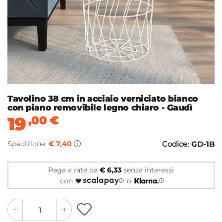
Tavolino 38 cm in acciaio verniciato bianco
con piano removibile legno chiaro - Gaudì
19
,00
€
Spedizione:
€ 7,40
Codice:
GD-1B
Paga a rate da
€ 6,33
senza interessi
con
o
quantity
quantity
plus
minus
button
button