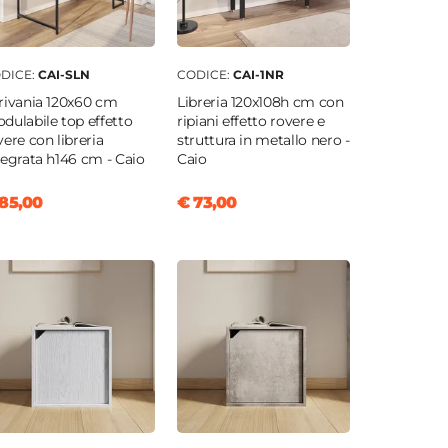
DICE:
CAI-SLN
CODICE:
CAI-1NR
rivania 120x60 cm
Libreria 120x108h cm con
dulabile top effetto
ripiani effetto rovere e
vere con libreria
struttura in metallo nero -
tegrata h146 cm - Caio
Caio
85,00
€ 73,00