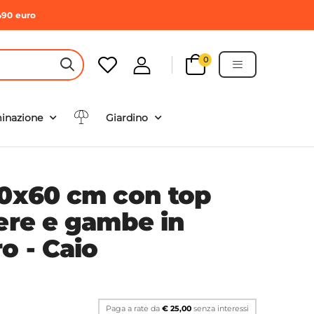
490 euro
0
HEADER SEARCH BUTTON
minazione
Giardino
20x60 cm con top
vere e gambe in
o - Caio
Paga a rate da
€ 25,00
senza interessi