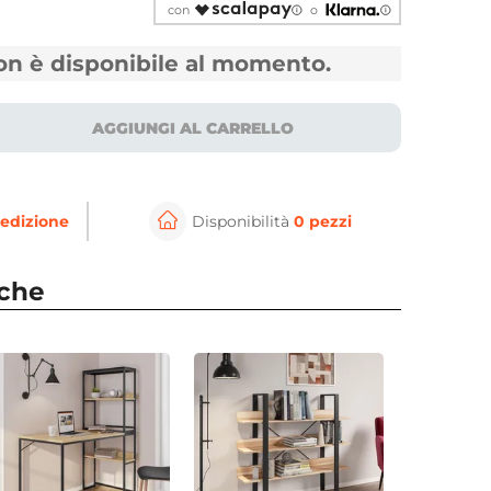
con
o
non è disponibile al momento.
AGGIUNGI AL CARRELLO
edizione
Disponibilità
0 pezzi
⚲
per ingrandire
Cli
nche