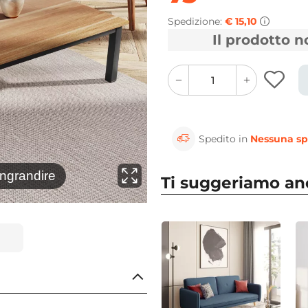
Spedizione:
€ 15,10
Il prodotto 
quantity
quantity
plus
minus
button
button
Spedito in
Nessuna sp
⚲
ingrandire
Clicca 
Ti suggeriamo a