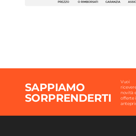
Serie
Caio
Dimensioni
120 x 
Altezza
32 cm
Forma
Rettan
Materiale Piano
Fibra d
Materiale Struttura
Metall
Colore Piano
Rover
Colore Struttura
Nero
Assemblato
No
Vuoi
SAPPIAMO
ricever
novità 
SORPRENDERTI
offerte 
antepr