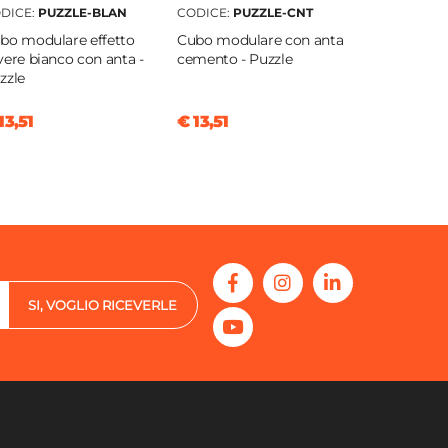
DICE:
PUZZLE-BLAN
CODICE:
PUZZLE-CNT
bo modulare effetto
Cubo modulare con anta
vere bianco con anta -
cemento - Puzzle
zzle
13,51
€ 13,51
SI, VOGLIO RICEVERLE