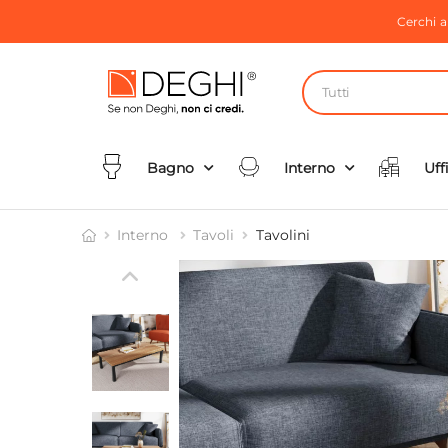
Cerchi 
Tutti
Bagno
Interno
Uff
Interno
Tavoli
Tavolini