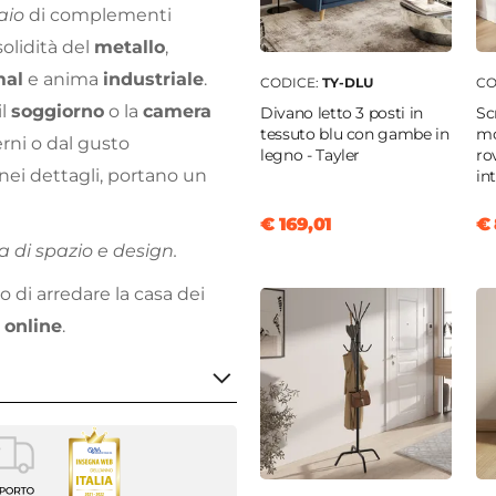
aio
di complementi
solidità del
metallo
,
mal
e anima
industriale
.
CODICE:
TY-DLU
CO
 il
soggiorno
o la
camera
Divano letto 3 posti in
Sc
tessuto blu con gambe in
mo
erni o dal gusto
legno - Tayler
ro
 nei dettagli, portano un
in
€ 169,01
€ 
a di spazio e design.
 di arredare la casa dei
 online
.
no