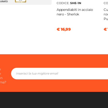
CODICE:
SHE-1N
CO
60 cm
Appendiabiti in acciaio
Cu
nero - Sherlok
ro
Pu
golare
i legno
€ 16,99
€ 
o
e
e
e
in
ima?