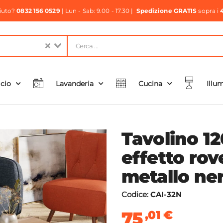
aiuto?
0832 156 0529
| Lun - Sab: 9.00 - 17.30 |
Spedizione GRATIS
sopra i
icio
Lavanderia
Cucina
Illu
Tavolino 1
effetto ro
metallo ner
Codice:
CAI-32N
75
,01
€