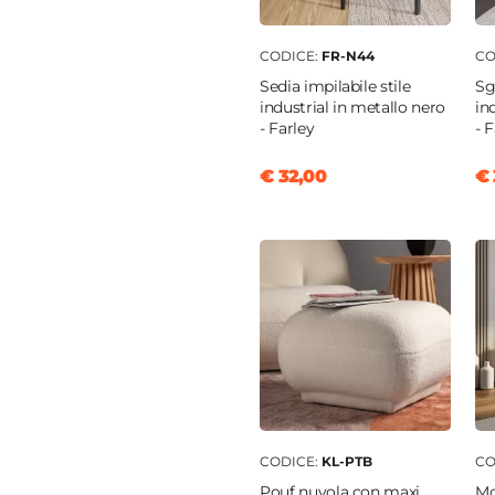
i legno
di legno
|
Vetro temperato
CODICE:
FR-N44
CO
rente
Sedia impilabile stile
Sg
industrial in metallo nero
in
- Farley
- 
 ciliegio
€ 32,00
€ 
o in vetro
CODICE:
KL-PTB
CO
Pouf nuvola con maxi
Mo