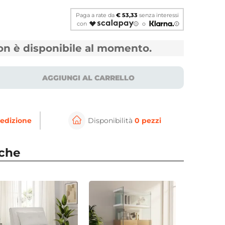
Paga a rate da
€ 53,33
senza interessi
con
o
non è disponibile al momento.
AGGIUNGI AL CARRELLO
edizione
Disponibilità
0 pezzi
⚲
per ingrandire
Cli
nche