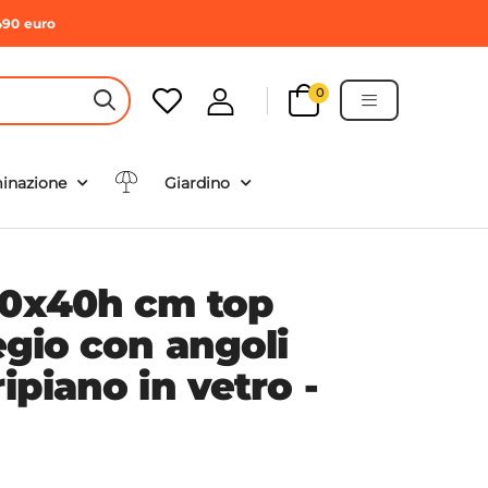
490 euro
0
HEADER SEARCH BUTTON
minazione
Giardino
00x40h cm top
iegio con angoli
ripiano in vetro -