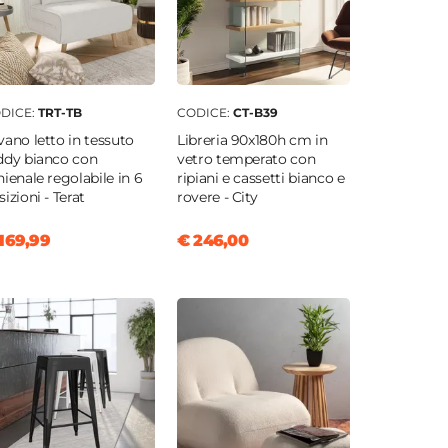
DICE:
TRT-TB
CODICE:
CT-B39
vano letto in tessuto
Libreria 90x180h cm in
ddy bianco con
vetro temperato con
hienale regolabile in 6
ripiani e cassetti bianco e
sizioni - Terat
rovere - City
169,99
€ 246,00