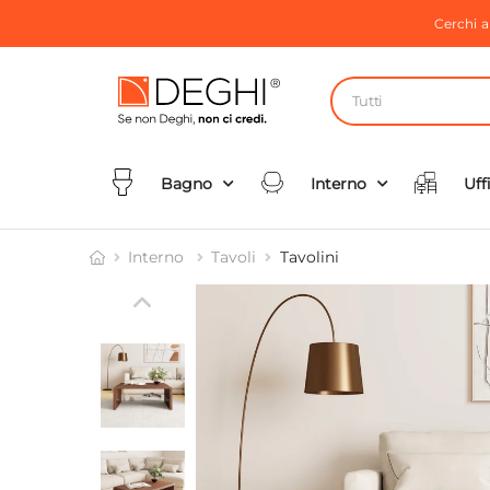
Cerchi 
Tutti
Bagno
Interno
Uff
Interno
Tavoli
Tavolini