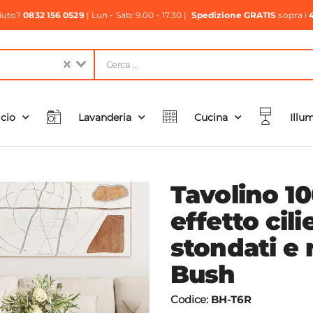
aiuto?
0832 156 0529
| Lun - Sab: 9.00 - 17.30 |
Spedizione GRATIS
sopra i
icio
Lavanderia
Cucina
Illu
Tavolino 1
effetto cil
stondati e 
Bush
Codice:
BH-T6R