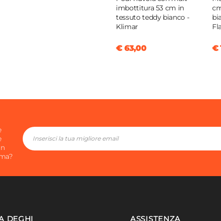
imbottitura 53 cm in
cm
tessuto teddy bianco -
bi
Klimar
Fl
€ 63,00
€ 
e
e
in
ima?
A DEGHI
ASSISTENZA