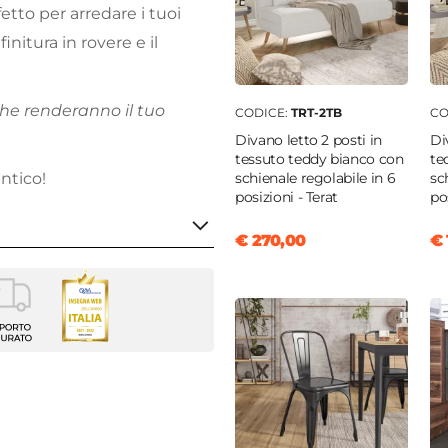
etto per arredare i tuoi
finitura in rovere e il
he renderanno il tuo
CODICE:
TRT-2TB
CO
Divano letto 2 posti in
Di
tessuto teddy bianco con
te
schienale regolabile in 6
sc
ntico!
posizioni - Terat
po
€ 270,00
€ 
no
60 cm
golare