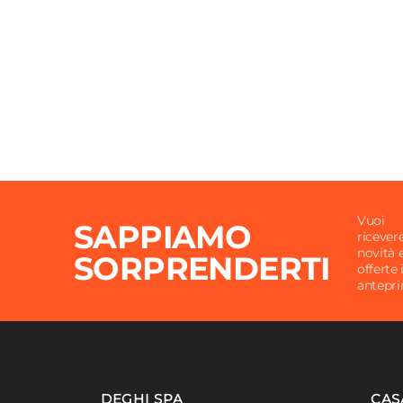
Vuoi
SAPPIAMO
ricever
novità 
SORPRENDERTI
offerte 
antepr
DEGHI SPA
CAS