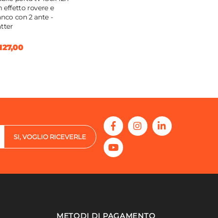
 effetto rovere e
anco con 2 ante -
atter
127,00
SI, VOGLIO RICEVERLE
METODI DI PAGAMENTO