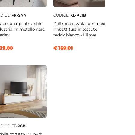
DICE:
FR-SNN
CODICE:
KL-PLTB
abello impilabile stile
Poltrona nuvola con maxi
dustrial in metallo nero
imbottitura in tessuto
Farley
teddy bianco - Klimar
39,00
€ 169,01
DICE:
FT-P8B
bile porta tv 180x42h