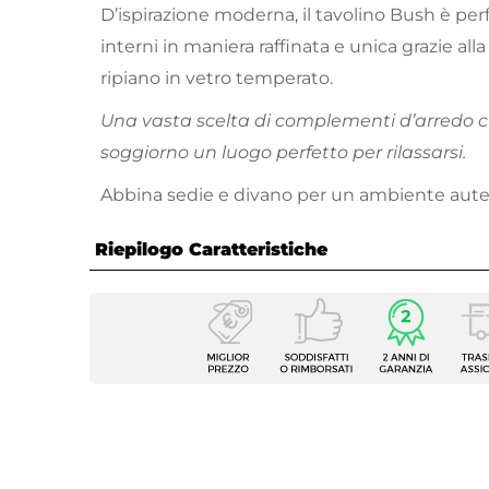
D’ispirazione moderna, il tavolino Bush è perf
interni in maniera raffinata e unica grazie alla 
ripiano in vetro temperato.
Una vasta scelta di complementi d’arredo c
soggiorno un luogo perfetto per rilassarsi.
Abbina sedie e divano per un ambiente aute
Riepilogo Caratteristiche
Caratteristiche
Tipologia
Tavoli
Serie
Bush
Dimensioni
100 x 
Altezza
40 cm
Forma
Rettan