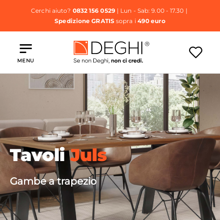
Cerchi aiuto?
0832 156 0529
| Lun - Sab: 9.00 - 17.30 |
Spedizione GRATIS
sopra i
490 euro
MENU
Tavoli
Juls
Gambe a trapezio