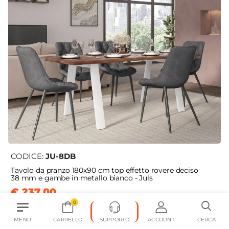
CODICE:
JU-8DB
Tavolo da pranzo 180x90 cm top effetto rovere deciso
38 mm e gambe in metallo bianco - Juls
€ 237,00
0
MENU
CARRELLO
SUPPORTO
ACCOUNT
CERCA