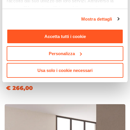
raccolto dal suo utilizzo dei loro servizi. Attraverso la
sezione "Mostra dettagli" è possibile gestire le proprie
opzioni e modificare le preferenze espresse in qualsiasi
Mostra dettagli
momento. Per maggiori informazioni si invita a leggere la
nostra
Cookie Policy
.
Accetta tutti i cookie
Personalizza
CODICE:
JU-2GN
Usa solo i cookie necessari
Tavolo da pranzo 200x100 cm top effetto rovere gold 38
mm e gambe in metallo nero - Juls
€ 266,00