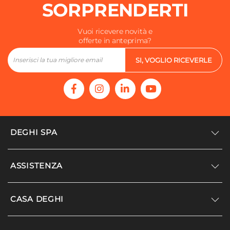
Verde
SORPRENDERTI
Fantasia
Disegno geometrico
Vuoi ricevere novità e
offerte in anteprima?
Materiale
Juta
SI, VOGLIO RICEVERLE
Pelo
Corto
Trama
Intreccio
Lavaggio
DEGHI SPA
A mano
Accedi/Registrati
ASSISTENZA
Noi siamo Deghi
Politica dei prezzi
Supporto
CASA DEGHI
Lavora con noi
Paga a rate
Diventa fornitore
Località disagiate
Noi Siamo Deghi