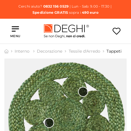
Cerchi aiuto?
0832 156 0529
| Lun - Sab: 9.00 - 17.30 |
Spedizione GRATIS
sopra i
490 euro
MENU
Interno
Decorazione
Tessile d'Arredo
Tappeti