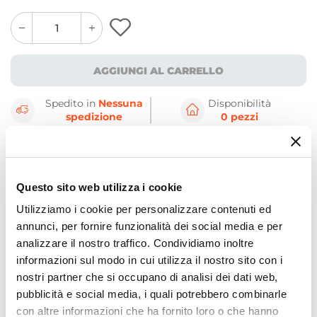
quantity
quantity
plus
minus
button
button
AGGIUNGI AL CARRELLO
Spedito in
Nessuna
Disponibilità
spedizione
0 pezzi
CARATTERISTICHE
DETTAGLI
Questo sito web utilizza i cookie
Utilizziamo i cookie per personalizzare contenuti ed
Dettagli Prodotto
annunci, per fornire funzionalità dei social media e per
analizzare il nostro traffico. Condividiamo inoltre
Nelle zone di passaggio, all’ingresso o in un’area
informazioni sul modo in cui utilizza il nostro sito con i
del living, arreda con un tappeto in juta che porta
nostri partner che si occupano di analisi dei dati web,
pubblicità e social media, i quali potrebbero combinarle
in casa un sapore esotico e si accosta allo stile
con altre informazioni che ha fornito loro o che hanno