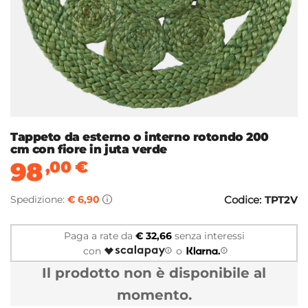
Tappeto da esterno o interno rotondo 200
cm con fiore in juta verde
98
,00
€
Spedizione:
€ 6,90
Codice:
TPT2V
Paga a rate da
€ 32,66
senza interessi
con
o
Il prodotto non è disponibile al
momento.