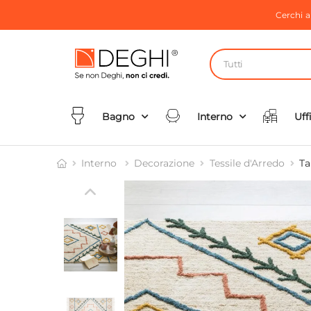
Cerchi 
Tutti
Bagno
Interno
Uff
Interno
Decorazione
Tessile d'Arredo
Ta