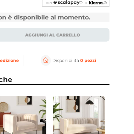
con
o
non è disponibile al momento.
AGGIUNGI AL CARRELLO
edizione
Disponibilità
0 pezzi
⚲
per ingrandire
Cli
nche