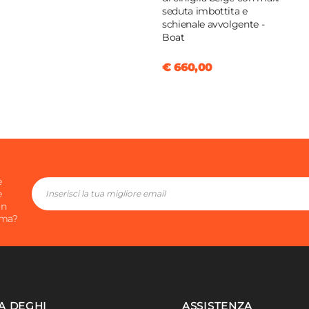
seduta imbottita e
schienale avvolgente -
Boat
€ 660,00
e
e
in
ima?
A DEGHI
ASSISTENZA