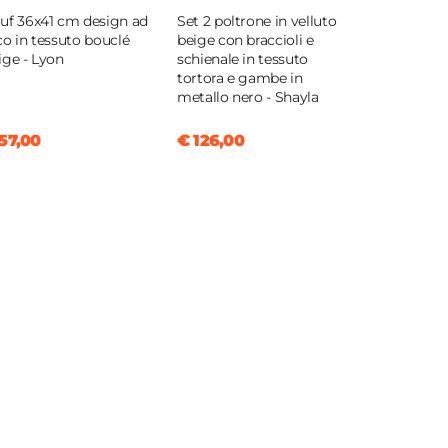
uf 36x41 cm design ad
Set 2 poltrone in velluto
co in tessuto bouclé
beige con braccioli e
ige - Lyon
schienale in tessuto
tortora e gambe in
metallo nero - Shayla
57,00
€ 126,00