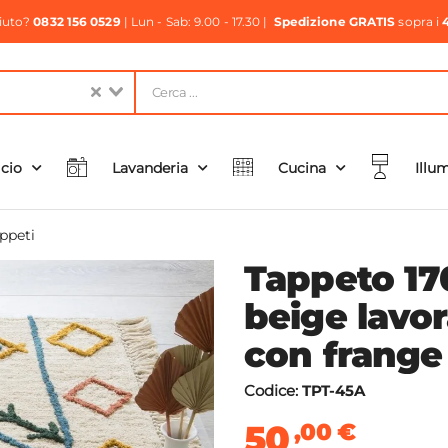
aiuto?
0832 156 0529
| Lun - Sab: 9.00 - 17.30 |
Spedizione GRATIS
sopra i
icio
Lavanderia
Cucina
Illu
ppeti
Tappeto 17
beige lavo
con frange
Codice:
TPT-45A
50
,00
€