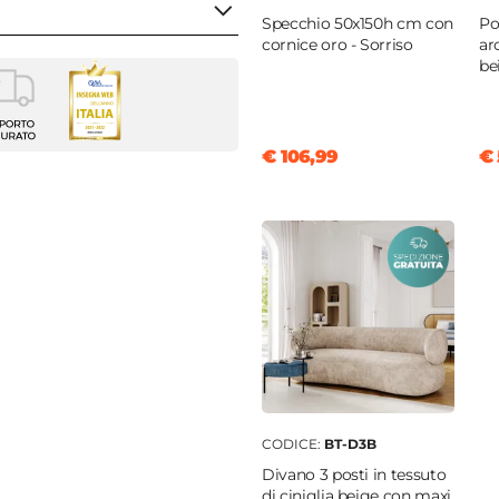
Specchio 50x150h cm con
Po
cornice oro - Sorriso
ar
be
o da interno
golare
€ 106,99
€ 
120 cm
ange
CODICE:
BT-D3B
Divano 3 posti in tessuto
di ciniglia beige con maxi