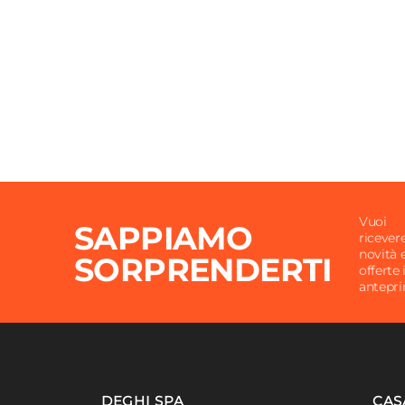
Vuoi
SAPPIAMO
ricever
novità 
SORPRENDERTI
offerte 
antepr
DEGHI SPA
CAS