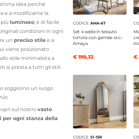
ottima idea perché
a e a modificarne la
 più
luminoso
; é di facile
CODICE:
AMA-6T
CO
riginali condizioni in ogni
Set 4 sedie in tessuto
Ma
tortora con gambe oro -
cr
are un
preciso stile
e a
Amaya
Ir
ui viene posizionato
€ 199,32
€ 
Dallo stile minimalista a
eti
si presta a tutti gli stili
tuo soggiorno un luogo
nia.
copri sul nostro
vasto
per ogni stanza della
CODICE:
SI-15R
CO