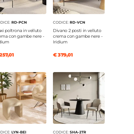
DICE:
RD-PCN
CODICE:
RD-VCN
xi poltrona in velluto
Divano 2 posti in velluto
ema con gambe nere -
crema con gambe nere -
idium
Iridium
257,01
€ 379,01
DICE:
LYN-BEI
CODICE:
SHA-2TR