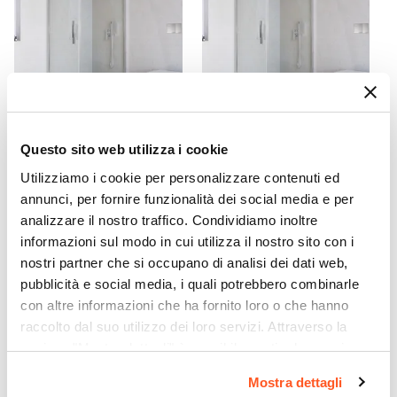
CODICE:
NILC17
CODICE:
NILC18
Questo sito web utilizza i cookie
Box doccia 100x70 cm
Box doccia 100x80 cm
Utilizziamo i cookie per personalizzare contenuti ed
battente in vetro temperato
battente in vetro temperato
6mm trasparente 195h -
6mm trasparente 190h -
annunci, per fornire funzionalità dei social media e per
Nilo
Nilo
analizzare il nostro traffico. Condividiamo inoltre
informazioni sul modo in cui utilizza il nostro sito con i
€ 293,00
€ 302,00
nostri partner che si occupano di analisi dei dati web,
pubblicità e social media, i quali potrebbero combinarle
con altre informazioni che ha fornito loro o che hanno
raccolto dal suo utilizzo dei loro servizi. Attraverso la
sezione "Mostra dettagli" è possibile gestire le proprie
opzioni e modificare le preferenze espresse in qualsiasi
Mostra dettagli
momento. Per maggiori informazioni si invita a leggere la