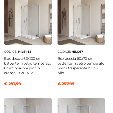
Colore
Cromo
Materiale
ABS
Finitura
Cromata
Numero Elementi
2 elementi
CODICE:
NIL61-M
CODICE:
NILC67
Box doccia 60x100 cm
Box doccia 60x70 cm
battente in vetro temperato
battente in vetro temperato
6mm opaco e profilo
6mm trasparente 195h -
cromo 195h - Nilo
Nilo
€ 291,99
€ 257,99