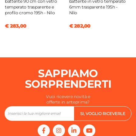
battente 90 cm con vetro
battente in vetro temperato
temperato trasparente e
6mm trasparente 195h -
profilo cromo 195h - Nilo
Nilo
€ 283,00
€ 282,00
SAPPIAMO
SORPRENDERTI
Vuoi ricevere novità e
offerte in anteprima?
SI, VOGLIO RICEVERLE