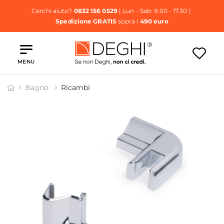
Cerchi aiuto?
0832 156 0529
| Lun - Sab: 9.00 - 17.30 |
Spedizione GRATIS
sopra i
490 euro
MENU
Bagno
Ricambi