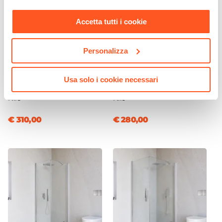
nostra
Cookie Policy
.
Accetta tutti i cookie
Personalizza
CODICE:
NILC19
CODICE:
NILC659
Box doccia 100x90 cm
Box doccia 65x90 cm
battente in vetro temperato
battente in vetro temperato
Usa solo i cookie necessari
6mm trasparente 195h -
6mm trasparente 195h -
Nilo
Nilo
€ 310,00
€ 280,00