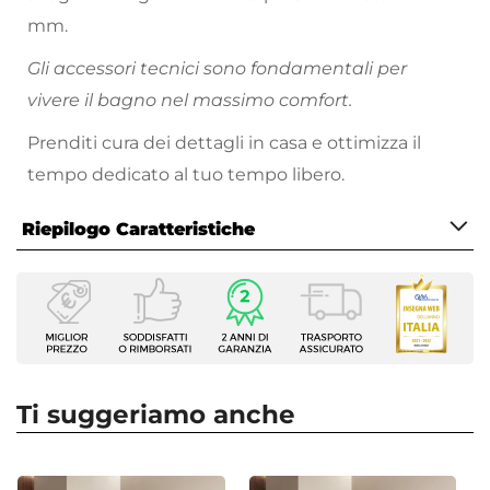
mm.
Gli accessori tecnici sono fondamentali per
vivere il bagno nel massimo comfort.
Prenditi cura dei dettagli in casa e ottimizza il
tempo dedicato al tuo tempo libero.
Riepilogo Caratteristiche
Caratteristiche
Tipologia
Supporto per salvagoccia
Ricambio Per
Box doccia
Ti suggeriamo anche
Compatibilità Serie
Closet
|
Nilo