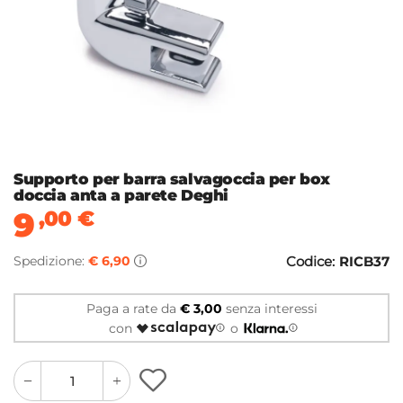
Supporto per barra salvagoccia per box
doccia anta a parete Deghi
9
,00
€
Spedizione:
€ 6,90
Codice:
RICB37
Paga a rate da
€ 3,00
senza interessi
con
o
quantity
quantity
plus
minus
button
button