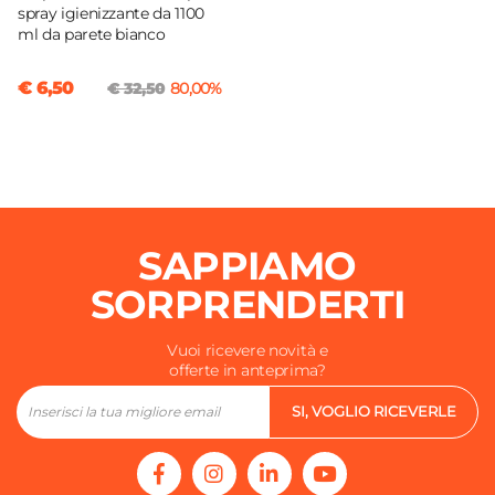
spray igienizzante da 1100
ml da parete bianco
€ 6,50
€ 32,50
80,00%
SAPPIAMO
SORPRENDERTI
Vuoi ricevere novità e
offerte in anteprima?
SI, VOGLIO RICEVERLE