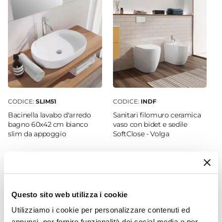
Larghezza Specchio
90 cm
Altezza Specchio
70 cm
Spessore
0,5 cm
Orientamento
Orizzontale
|
Verticale
CODICE:
SLIM51
CODICE:
INDF
Reversibile
Bacinella lavabo d'arredo
Sanitari filomuro ceramica
Si
bagno 60x42 cm bianco
vaso con bidet e sedile
slim da appoggio
SoftClose - Volga
Luminosità
300 lm
€ 64,00
€ 187,00
Luce
Fredda
Potenza
Questo sito web utilizza i cookie
4,8 W
Utilizziamo i cookie per personalizzare contenuti ed
Volt
annunci, per fornire funzionalità dei social media e per