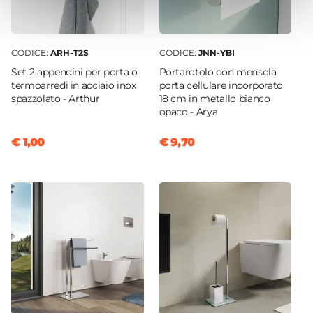
CODICE:
ARH-T2S
CODICE:
JNN-YBI
Set 2 appendini per porta o
Portarotolo con mensola
termoarredi in acciaio inox
porta cellulare incorporato
spazzolato - Arthur
18 cm in metallo bianco
opaco - Arya
€ 1,00
€ 9,70