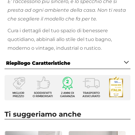
E’ l’accessorio più sincero, è lo specchio che si
presta ad ogni ambiente della casa. Non ti resta
che scegliere il modello che fa per te.
Cura i dettagli del tuo spazio di benessere
quotidiano, abbinali allo stile del tuo bagno,
moderno o vintage, industrial o rustico.
Riepilogo Caratteristiche
Caratteristiche
Tipologia
Specchio LED filolucido
Serie
Raoled
Ti suggeriamo anche
Forma
Rettangolare