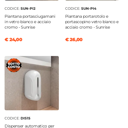
CODICE:
SUN-PI2
CODICE:
SUN-PI4
Piantana portasciugamani
Piantana portarotolo e
in vetro bianco e acciaio
portascopino vetro bianco e
cromo - Sunrise
acciaio cromo - Sunrise
€ 24,00
€ 26,00
CODICE:
DIS15
Dispenser automatico per