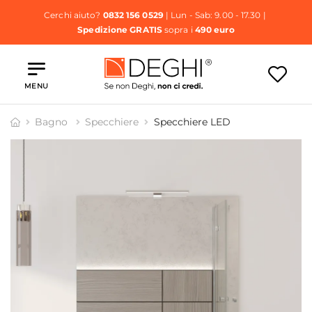
Cerchi aiuto?
0832 156 0529
| Lun - Sab: 9.00 - 17.30 |
Spedizione GRATIS
sopra i
490 euro
MENU
Bagno
Specchiere
Specchiere LED