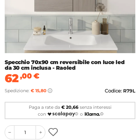
Specchio 70x90 cm reversibile con luce led
da 30 cm inclusa - Raoled
62
,00
€
Spedizione:
€ 15,80
Codice:
R79L
Paga a rate da
€ 20,66
senza interessi
con
o
quantity
quantity
plus
minus
button
button