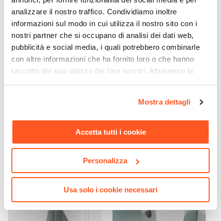
230 V
analizzare il nostro traffico. Condividiamo inoltre
Temperatura
informazioni sul modo in cui utilizza il nostro sito con i
6000 K
nostri partner che si occupano di analisi dei dati web,
Protezione
pubblicità e social media, i quali potrebbero combinarle
IP 44
con altre informazioni che ha fornito loro o che hanno
CODICE:
NIL79-M
CODICE:
PVT-BI1
raccolto dal suo utilizzo dei loro servizi. Attraverso la
Materiale
Box doccia 70x90 cm
Tergivetro in acciaio inox
sezione "Mostra dettagli" è possibile gestire le proprie
Vetro
battente in vetro temperato
cromo con ganci a muro e
opzioni e modificare le preferenze espresse in qualsiasi
Colore Applique
6mm opaco 195h - Nilo
ventosa
Mostra dettagli
momento. Per maggiori informazioni si invita a leggere la
Cromo
nostra
Cookie Policy
.
€ 291,99
€ 10,50
Applique
Accetta tutti i cookie
Inclusa
Fissaggio A Muro
Personalizza
Incluso
Usa solo i cookie necessari