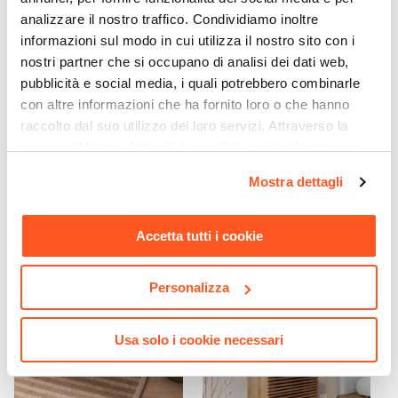
analizzare il nostro traffico. Condividiamo inoltre
informazioni sul modo in cui utilizza il nostro sito con i
nostri partner che si occupano di analisi dei dati web,
pubblicità e social media, i quali potrebbero combinarle
con altre informazioni che ha fornito loro o che hanno
raccolto dal suo utilizzo dei loro servizi. Attraverso la
CODICE:
KAI18-AN
CODICE:
EL-VCC
sezione "Mostra dettagli" è possibile gestire le proprie
Tavolino basso 118x40h cm
Divano letto 3 posti in
opzioni e modificare le preferenze espresse in qualsiasi
in legno di acacia
ciniglia trapuntato
Mostra dettagli
cannettato - Karan
cioccolato con braccioli
momento. Per maggiori informazioni si invita a leggere la
regolabili - Eladio
nostra
Cookie Policy
.
Accetta tutti i cookie
€ 116,00
€ 290,01
Personalizza
Usa solo i cookie necessari