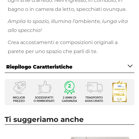
ogni stile d’arredo. Nell’ingresso, in corridoio, in
bagno o in camera da letto, specchiati ovunque.
Amplia lo spazio, illumina l’ambiente, lunga vita
allo specchio!
Crea accostamenti e composizioni originali a
parete per uno spazio che parli di te.
Riepilogo Caratteristiche
Caratteristiche
Tipologia
Specchio con cornice
Serie
Harlem
Ti suggeriamo anche
Forma Specchio
Rettangolare