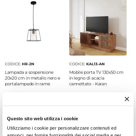
Orientamento
Orizzontale
|
Verticale
Reversibile
Si
Larghezza
140 cm
Altezza
70 cm
CODICE:
HR-2N
CODICE:
KAL13-AN
Profondità
Lampada a sospensione
Mobile porta TV 130x50 cm
4 cm
20x20 cm in metallo nero e
in legno di acacia
portalampade in rame
cannettato - Karan
Materiale
Legno di abete
|
Vetro
€ 27,00
€ 295,00
Colore Cornice
Legno chiaro
Questo sito web utilizza i cookie
Utilizziamo i cookie per personalizzare contenuti ed
annunci, per fornire funzionalità dei social media e per