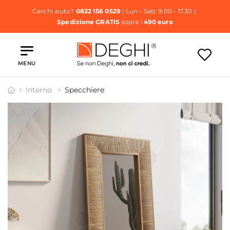
Cerchi aiuto?
0832 156 0529
| Lun - Sab: 9.00 - 17.30 |
Spedizione GRATIS
sopra i
490 euro
MENU
Interno
Specchiere