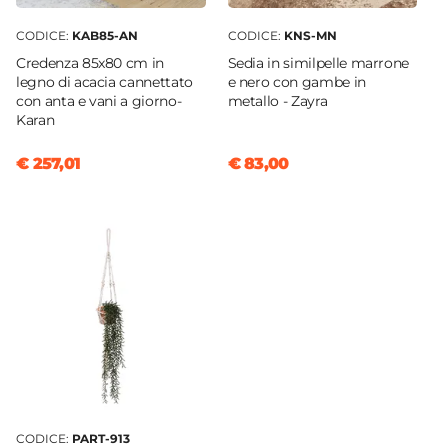
CODICE:
KAB85-AN
CODICE:
KNS-MN
Credenza 85x80 cm in
Sedia in similpelle marrone
legno di acacia cannettato
e nero con gambe in
con anta e vani a giorno-
metallo - Zayra
Karan
€ 257,01
€ 83,00
CODICE:
PART-913