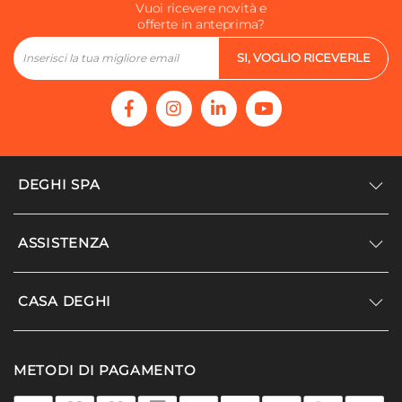
Vuoi ricevere novità e
offerte in anteprima?
SI, VOGLIO RICEVERLE
DEGHI SPA
Accedi/Registrati
ASSISTENZA
Noi siamo Deghi
Politica dei prezzi
Supporto
CASA DEGHI
Lavora con noi
Paga a rate
Diventa fornitore
Località disagiate
Noi Siamo Deghi
Modello organizzativo e codice etico
METODI DI PAGAMENTO
Agevolazioni fiscali
I nostri luoghi
Promozioni
Termini e condizioni