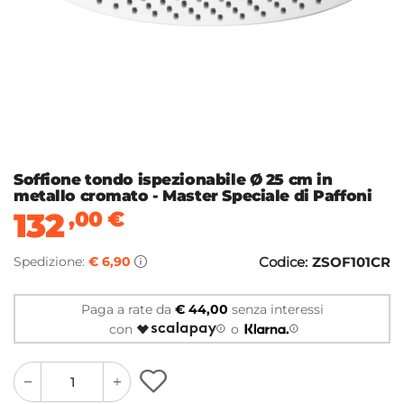
Soffione tondo ispezionabile Ø 25 cm in
metallo cromato - Master Speciale di Paffoni
132
,00
€
Spedizione:
€ 6,90
Codice:
ZSOF101CR
Paga a rate da
€ 44,00
senza interessi
con
o
quantity
quantity
plus
minus
button
button