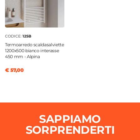
CODICE:
125B
Termoarredo scaldasalviette
1200x500 bianco interasse
450 mm - Alpina
€ 57,00
SAPPIAMO
SORPRENDERTI