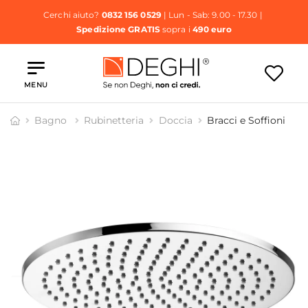
Cerchi aiuto?
0832 156 0529
| Lun - Sab: 9.00 - 17.30 |
Spedizione GRATIS
sopra i
490 euro
MENU
Bagno
Rubinetteria
Doccia
Bracci e Soffioni