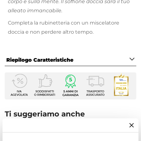
corpo e sulla mente. Il soffione doccia sarà il tuo
alleato immancabile.
Completa la rubinetteria con un miscelatore
doccia e non perdere altro tempo.
Riepilogo Caratteristiche
Caratteristiche
Tipologia
Soffione doccia
Marca
Paffoni
Ti suggeriamo anche
Installazione
Su braccio doccia
Attacchi