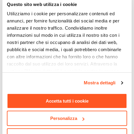
1/2"G
Questo sito web utilizza i cookie
Serie
Utilizziamo i cookie per personalizzare contenuti ed
Master Speciale
annunci, per fornire funzionalità dei social media e per
Caratteristiche
analizzare il nostro traffico. Condividiamo inoltre
Anticalcare
|
Ispezionabile
|
Orientabile
|
informazioni sul modo in cui utilizza il nostro sito con i
nostri partner che si occupano di analisi dei dati web,
Ultraslim
pubblicità e social media, i quali potrebbero combinarle
Portata L/min
CODICE:
P690
CODICE:
INCA5
con altre informazioni che ha fornito loro o che hanno
15,7 L/min
raccolto dal suo utilizzo dei loro servizi. Attraverso la
Miscelatore incasso doccia
Miscelatore Jacuzzi -
Colore Sofffione
in ottone cromato - Paini
Rubinetteria per doccia a
sezione "Mostra dettagli" è possibile gestire le proprie
Pilot
incasso con deviatore
Cromo
opzioni e modificare le preferenze espresse in qualsiasi
ottone cromato design
Mostra dettagli
Altezza Soffione
momento. Per maggiori informazioni si invita a leggere la
moderno
5,3 cm
nostra
Cookie Policy
.
€ 32,00
€ 84,00
Dimensioni Soffione
Accetta tutti i cookie
Ø 25 cm
Spessore Soffione
Personalizza
0,8 cm
Materiale Soffione