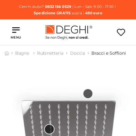
Cerchi aiuto?
0832 156 0529
| Lun - Sab: 9.00 - 17.30 |
Spedizione GRATIS
sopra i
490 euro
MENU
Bagno
Rubinetteria
Doccia
Bracci e Soffioni