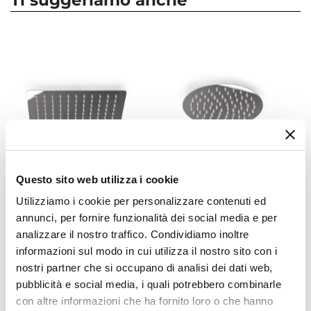
Ti suggeriamo anche
Attacchi
1/2"G
Serie
Rainbow
Caratteristiche
Anticalcare
|
Orientabile
|
Ultraslim
Colore Sofffione
Cromo
Altezza Soffione
5,2 cm
Questo sito web utilizza i cookie
CODICE:
PLAT25
CODICE:
ECHO2
Dimensioni Soffione
Utilizziamo i cookie per personalizzare contenuti ed
Soffione doccia 25x15 cm
Soffione doccia tondo 20
20 x 20 cm
annunci, per fornire funzionalità dei social media e per
acciaio inox slim anticalcare
cm slim in acciaio cromato
analizzare il nostro traffico. Condividiamo inoltre
snodo orientabile - Plato
anticalcare con snodo
Spessore Soffione
orientabile
informazioni sul modo in cui utilizza il nostro sito con i
0,2 cm
nostri partner che si occupano di analisi dei dati web,
Materiale Soffione
€ 25,00
€ 23,00
pubblicità e social media, i quali potrebbero combinarle
Acciaio INOX
con altre informazioni che ha fornito loro o che hanno
Finitura Soffione