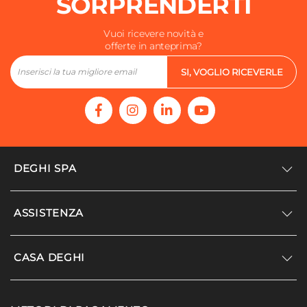
SORPRENDERTI
Vuoi ricevere novità e
offerte in anteprima?
SI, VOGLIO RICEVERLE
DEGHI SPA
Accedi/Registrati
ASSISTENZA
Noi siamo Deghi
Politica dei prezzi
Supporto
CASA DEGHI
Lavora con noi
Paga a rate
Diventa fornitore
Località disagiate
Noi Siamo Deghi