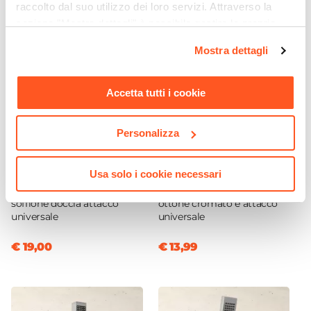
raccolto dal suo utilizzo dei loro servizi. Attraverso la
Specchiata
sezione "Mostra dettagli" è possibile gestire le proprie
Materiale Ugelli
opzioni e modificare le preferenze espresse in qualsiasi
Mostra dettagli
Gomma
momento. Per maggiori informazioni si invita a leggere la
nostra
Cookie Policy
.
Accetta tutti i cookie
Personalizza
CODICE:
SPID4S
CODICE:
CHROME28
Usa solo i cookie necessari
Braccio doccia da 40 cm in
Braccio doccia curvo 30 cm
ottone cromato slim per
per soffione doccia in
soffione doccia attacco
ottone cromato e attacco
universale
universale
€ 19,00
€ 13,99