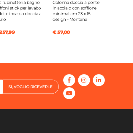
t rubinetteria bagno
Colonna doccia a ponte
ffoni stick per lavabo
in acciaio con soffione
det e incasso doccia a
minimal cm 23 x 15
uro
design - Montana
257,99
€ 57,00
SI, VOGLIO RICEVERLE