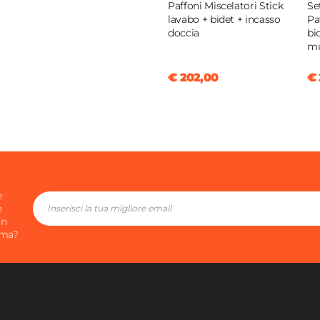
Paffoni Miscelatori Stick
Se
lavabo + bidet + incasso
Pa
ma
doccia
bi
m
lcare
|
Multigetto
|
abile
€ 202,00
€ 
/min
m
m
e
a
e
in
ima?