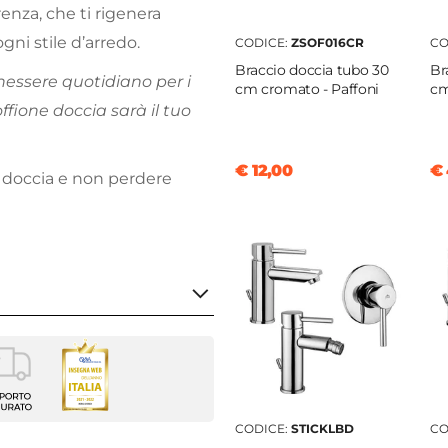
renza, che ti rigenera
gni stile d’arredo.
CODICE:
ZSOF016CR
CO
Braccio doccia tubo 30
Br
essere quotidiano per i
cm cromato - Paffoni
cm
offione doccia sarà il tuo
€ 12,00
€ 
 doccia e non perdere
ne doccia
i
CODICE:
STICKLBD
CO
ccio doccia