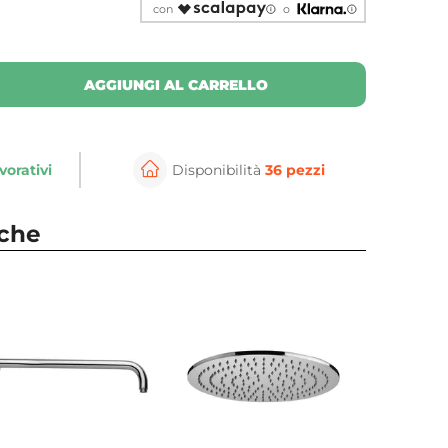
con
o
AGGIUNGI AL CARRELLO
vorativi
Disponibilità
36 pezzi
nche
⚲
per ingrandire
Cli