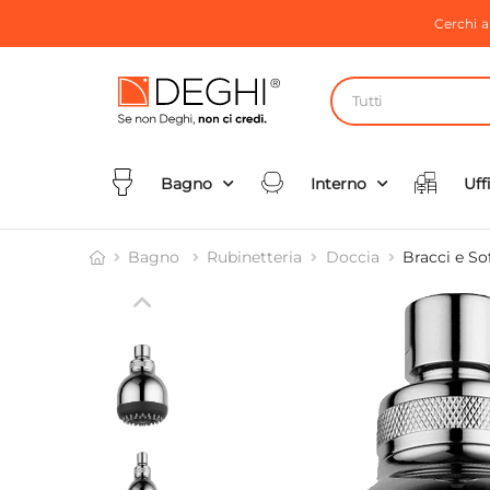
Cerchi 
Tutti
Bagno
Interno
Uff
Bagno
Rubinetteria
Doccia
Bracci e So