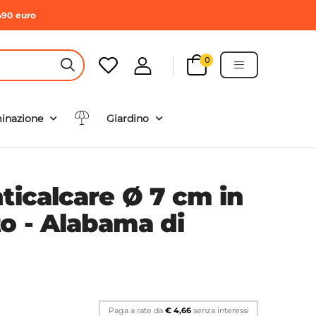
490 euro
0
HEADER SEARCH BUTTON
minazione
Giardino
ticalcare Ø 7 cm in
o - Alabama di
Paga a rate da
€ 4,66
senza interessi