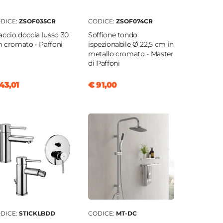
DICE:
ZSOF035CR
CODICE:
ZSOF074CR
accio doccia lusso 30
Soffione tondo
 cromato - Paffoni
ispezionabile Ø 22,5 cm in
metallo cromato - Master
di Paffoni
43,01
€ 91,00
DICE:
STICKLBDD
CODICE:
MT-DC