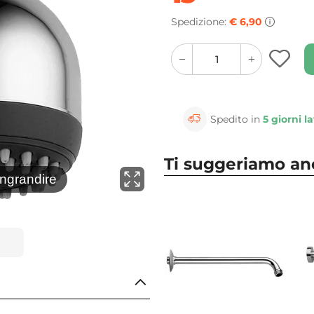
Spedizione:
€ 6,90
quantity
quantity
plus
minus
button
button
Spedito in
5 giorni la
Ti suggeriamo a
⚲
ingrandire
Clicca 