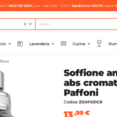
aiuto?
0832 156 0529
| Lun - Sab: 9.00 - 17.30 |
Spedizione GRATIS
sopra i
icio
Lavanderia
Cucina
Illu
ffioni
Soffione an
abs cromat
Paffoni
Codice:
ZSOF031CR
13
,99
€