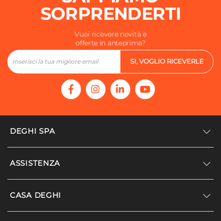
SORPRENDERTI
Vuoi ricevere novità e
offerte in anteprima?
SI, VOGLIO RICEVERLE
DEGHI SPA
Accedi/Registrati
ASSISTENZA
Noi siamo Deghi
Politica dei prezzi
Supporto
CASA DEGHI
Lavora con noi
Paga a rate
Diventa fornitore
Località disagiate