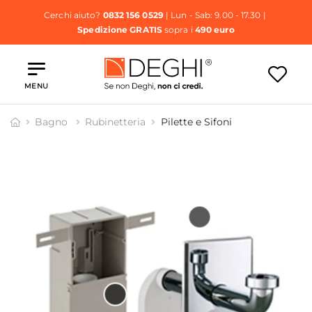
Cerchi aiuto?
0832 156 0529
| Lun - Sab: 9.00 - 17.30 |
Spedizione GRATIS
sopra i
490 euro
MENU
Bagno
Rubinetteria
Pilette e Sifoni