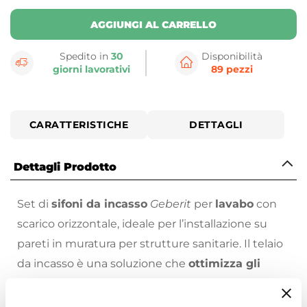
AGGIUNGI AL CARRELLO
Spedito in
30
Disponibilità
giorni lavorativi
89 pezzi
CARATTERISTICHE
DETTAGLI
Dettagli Prodotto
Set di
sifoni da incasso
Geberit
per
lavabo
con
scarico orizzontale, ideale per l’installazione su
pareti in muratura per strutture sanitarie. Il telaio
da incasso è una soluzione che
ottimizza gli
spazi
e che torna utile per ogni idea d’arredo
bagno.