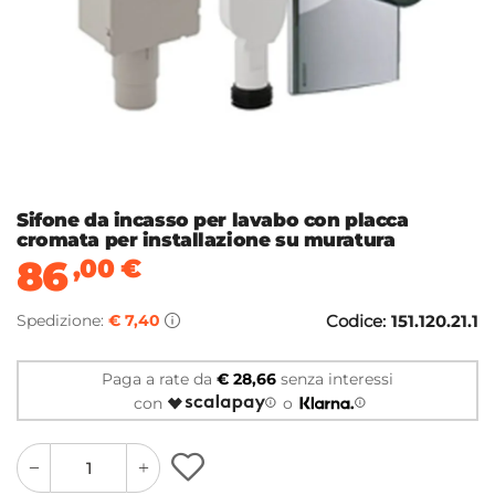
Sifone da incasso per lavabo con placca
cromata per installazione su muratura
86
,00
€
Spedizione:
€ 7,40
Codice:
151.120.21.1
Paga a rate da
€ 28,66
senza interessi
con
o
quantity
quantity
plus
minus
button
button