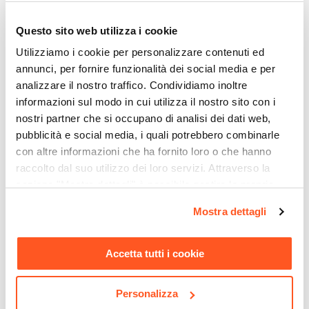
Rifinisci correttamente l’installazione degli
Questo sito web utilizza i cookie
accessori più tecnici per il comfort nel tempo.
Utilizziamo i cookie per personalizzare contenuti ed
annunci, per fornire funzionalità dei social media e per
Flessibilità e soluzioni salvaspazio possono
analizzare il nostro traffico. Condividiamo inoltre
risolvere anche il progetto bagno più complesso.
informazioni sul modo in cui utilizza il nostro sito con i
nostri partner che si occupano di analisi dei dati web,
Riepilogo Caratteristiche
pubblicità e social media, i quali potrebbero combinarle
con altre informazioni che ha fornito loro o che hanno
Caratteristiche
raccolto dal suo utilizzo dei loro servizi. Attraverso la
Tipologia
sezione "Mostra dettagli" è possibile gestire le proprie
Sifone a incasso
opzioni e modificare le preferenze espresse in qualsiasi
Mostra dettagli
Marca
momento. Per maggiori informazioni si invita a leggere la
Geberit
nostra
Cookie Policy
.
Ti suggeriamo anche
Attacchi
Accetta tutti i cookie
1"1/4 G
Compatibilità Sifone
Personalizza
Lavabo