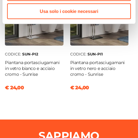
Dimensione Scarico Sifone
Usa solo i cookie necessari
Ø 3,2 cm
Colore Sifone
Cromo
Finitura Sifone
Cromata
CODICE:
SUN-PI2
CODICE:
SUN-PI1
Materiale Piastra
Piantana portasciugamani
Piantana portasciugamani
Acciaio
in vetro bianco e acciaio
in vetro nero e acciaio
cromo - Sunrise
cromo - Sunrise
Materiale Sifone
ABS
€ 24,00
€ 24,00
Caratteristiche
Altezza regolabile
SAPPIAMO