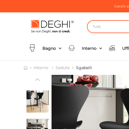
Cerchi 
Tutti
Bagno
Interno
Uff
Interno
Sedute
Sgabelli