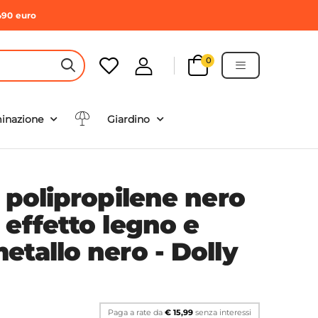
490 euro
0
HEADER SEARCH BUTTON
minazione
Giardino
 polipropilene nero
 effetto legno e
etallo nero - Dolly
Paga a rate da
€ 15,99
senza interessi