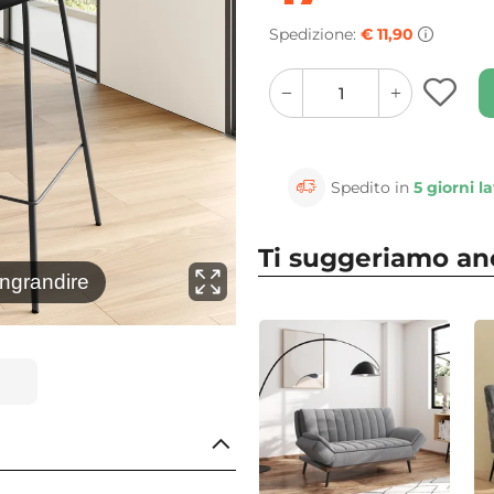
Spedizione:
€ 11,90
quantity
quantity
plus
minus
button
button
Spedito in
5 giorni la
Ti suggeriamo a
⚲
ingrandire
Clicca 