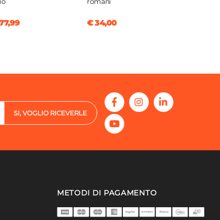
io
romani
77,99
€ 34,00
SI, VOGLIO RICEVERLE
METODI DI PAGAMENTO