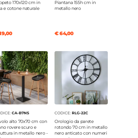
ppeto 170x120 cm in
Piantana 155h cm in
ta e cotone naturale
metallo nero
19,00
€ 64,00
DICE:
CA-B7NS
CODICE:
RLG-22C
volo alto 70x70 cm con
Orologio da parete
ano rovere scuro e
rotondo 70 cm in metallo
ruttura in metallo nero -
nero anticato con numeri