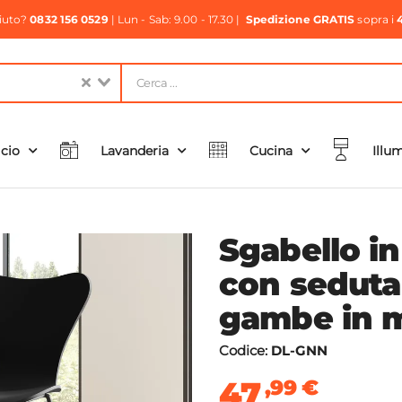
aiuto?
0832 156 0529
| Lun - Sab: 9.00 - 17.30 |
Spedizione GRATIS
sopra i
icio
Lavanderia
Cucina
Illu
Sgabello in
con seduta
gambe in m
Codice:
DL-GNN
47
,99
€