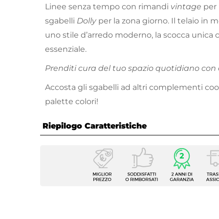
Linee senza tempo con rimandi
vintage
per 
sgabelli
Dolly
per la zona giorno. Il telaio in m
uno stile d’arredo moderno, la scocca unica
essenziale.
Prenditi cura del tuo spazio quotidiano con 
Accosta gli sgabelli ad altri complementi coor
palette colori!
Riepilogo Caratteristiche
Caratteristiche
Tipologia
Sgabel
Serie
Dolly
Dimensioni
50 x 5
Altezza
100 c