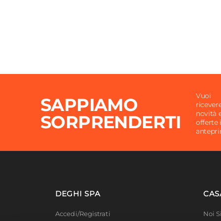
Vuoi
SAPPIAMO
ricever
novità 
SORPRENDERTI
offerte 
antepr
DEGHI SPA
CAS
Accedi/Registrati
Noi 