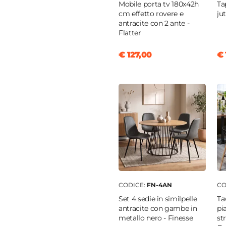
Mobile porta tv 180x42h
Ta
cm effetto rovere e
ju
antracite con 2 ante -
o
Flatter
opilene
€ 127,00
€ 
CODICE:
FN-4AN
CO
Set 4 sedie in similpelle
Ta
antracite con gambe in
pi
metallo nero - Finesse
st