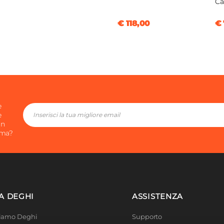
Ca
€ 118,00
€ 
e
e
in
ima?
A DEGHI
ASSISTENZA
Siamo Deghi
Supporto