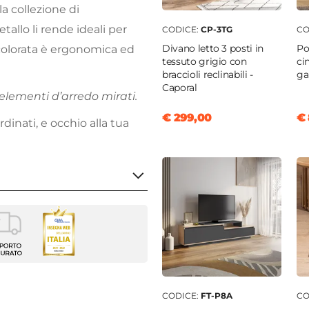
la collezione di
etallo li rende ideali per
CODICE:
CP-3TG
CO
Divano letto 3 posti in
Po
 colorata è ergonomica ed
tessuto grigio con
ci
braccioli reclinabili -
ga
Caporal
elementi d’arredo mirati.
€ 299,00
€ 
dinati, e occhio alla tua
lo
0 cm
m
CODICE:
FT-P8A
CO