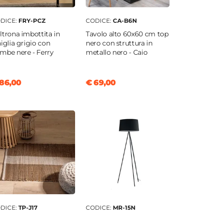
DICE:
FRY-PCZ
CODICE:
CA-B6N
ltrona imbottita in
Tavolo alto 60x60 cm top
niglia grigio con
nero con struttura in
mbe nere - Ferry
metallo nero - Caio
86,00
€ 69,00
DICE:
TP-J17
CODICE:
MR-15N