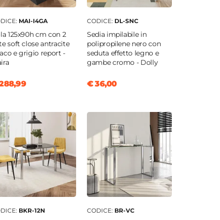
DICE:
MAI-I4GA
CODICE:
DL-SNC
ola 125x90h cm con 2
Sedia impilabile in
te soft close antracite
polipropilene nero con
aco e grigio report -
seduta effetto legno e
ira
gambe cromo - Dolly
288,99
€ 36,00
DICE:
BKR-12N
CODICE:
BR-VC