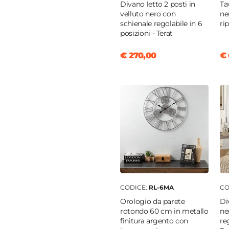
Divano letto 2 posti in
Ta
velluto nero con
ne
schienale regolabile in 6
ri
o
posizioni - Terat
opilene
€ 270,00
€ 
CODICE:
RL-6MA
CO
Orologio da parete
Di
rotondo 60 cm in metallo
ne
finitura argento con
re