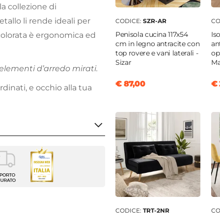
la collezione di
etallo li rende ideali per
CODICE:
SZR-AR
CO
Penisola cucina 117x54
Is
 colorata è ergonomica ed
cm in legno antracite con
an
top rovere e vani laterali -
op
Sizar
Ma
elementi d’arredo mirati.
€ 87,00
€ 
dinati, e occhio alla tua
lo
0 cm
m
CODICE:
TRT-2NR
CO