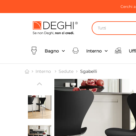
Cerchi 
Tutti
Bagno
Interno
Uff
Interno
Sedute
Sgabelli