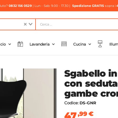
aiuto?
0832 156 0529
| Lun - Sab: 9.00 - 17.30 |
Spedizione GRATIS
sopra i
icio
Lavanderia
Cucina
Illu
Sgabello in
con seduta
gambe crom
Codice:
DS-GNR
47
,99
€