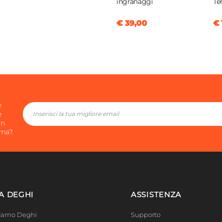
ingranaggi
Te
€ 39,00
€ 
e
e
in
ima?
A DEGHI
ASSISTENZA
Siamo Deghi
Supporto