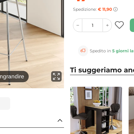
Spedizione:
€ 11,90
quantity
quantity
plus
minus
button
button
Spedito in
5 giorni la
Ti suggeriamo a
⚲
ingrandire
Clicca 