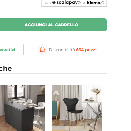
con
o
AGGIUNGI AL CARRELLO
vorativi
Disponibilità
634 pezzi
nche
⚲
per ingrandire
Cli