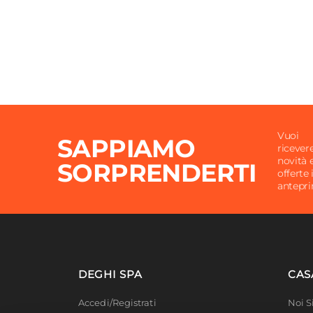
Vuoi
SAPPIAMO
ricever
novità 
SORPRENDERTI
offerte 
antepr
DEGHI SPA
CAS
Accedi/Registrati
Noi 