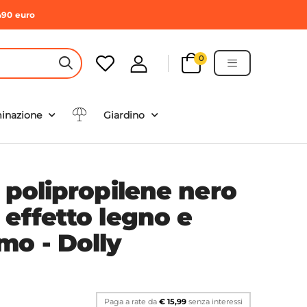
490 euro
0
HEADER SEARCH BUTTON
minazione
Giardino
 polipropilene nero
 effetto legno e
o - Dolly
Paga a rate da
€ 15,99
senza interessi