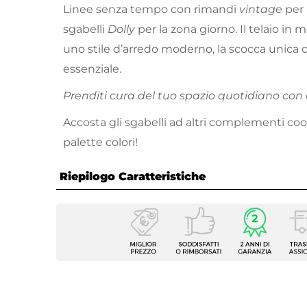
Linee senza tempo con rimandi
vintage
per 
sgabelli
Dolly
per la zona giorno. Il telaio in m
uno stile d’arredo moderno, la scocca unica
essenziale.
Prenditi cura del tuo spazio quotidiano con 
Accosta gli sgabelli ad altri complementi coor
palette colori!
Riepilogo Caratteristiche
Caratteristiche
Tipologia
Sgabel
Serie
Dolly
Dimensioni
50 x 5
Altezza
100 c