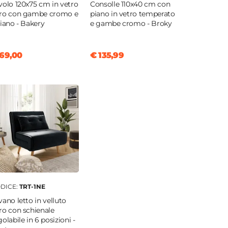
volo 120x75 cm in vetro
Consolle 110x40 cm con
ro con gambe cromo e
piano in vetro temperato
piano - Bakery
e gambe cromo - Broky
69,00
€ 135,99
DICE:
TRT-1NE
vano letto in velluto
ro con schienale
golabile in 6 posizioni -