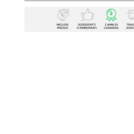
Caratteristiche
Tipologia
Sgabel
Serie
Acton 
Forma Base
Roton
Dimensioni
Ø 25 
Altezza
31 cm
Materiale Gambe
Polipr
Materiale
Similp
Colore Gambe
Bianc
Colore
Bianc
Caratteristiche
Con cu
Portata (Kg)
110 kg
Assemblato
Si