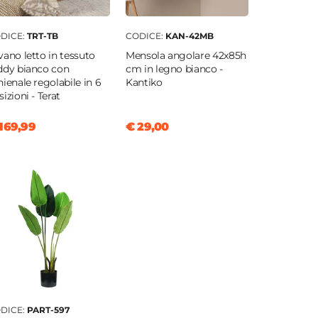
DICE:
TRT-TB
CODICE:
KAN-42MB
vano letto in tessuto
Mensola angolare 42x85h
ddy bianco con
cm in legno bianco -
hienale regolabile in 6
Kantiko
sizioni - Terat
169,99
€ 29,00
DICE:
PART-597