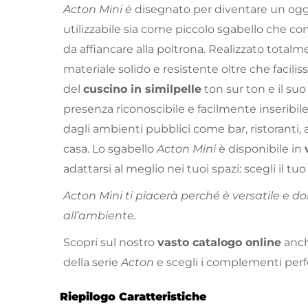
Acton Mini è
disegnato per diventare un og
utilizzabile sia come piccolo sgabello che c
da affiancare alla poltrona. Realizzato total
materiale solido e resistente oltre che facilis
del
cuscino in similpelle
ton sur ton e il su
presenza riconoscibile e facilmente inseribile 
dagli ambienti pubblici come bar, ristoranti, 
casa. Lo sgabello
Acton Mini
è disponibile in
adattarsi al meglio nei tuoi spazi: scegli il tuo
Acton Mini ti piacerà perché è versatile e d
all’ambiente.
Scopri sul nostro
vasto catalogo online
anch
della serie
Acton
e scegli i complementi perfe
Riepilogo Caratteristiche