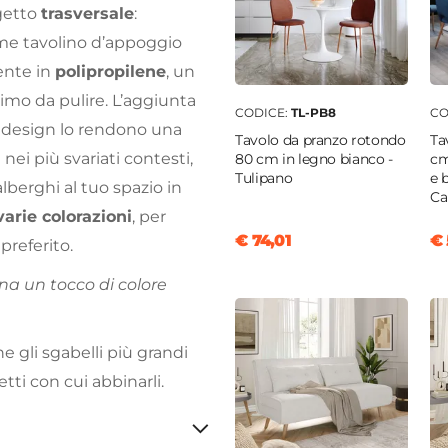
getto
trasversale
:
ome tavolino d’appoggio
mente in
polipropilene
, un
simo da pulire. L’aggiunta
CODICE:
TL-PB8
CO
o design lo rendono una
Tavolo da pranzo rotondo
Ta
nei più svariati contesti,
80 cm in legno bianco -
cm
Tulipano
e 
alberghi al tuo spazio in
Ca
varie colorazioni
, per
€ 74,01
€ 
 preferito.
ona un tocco di colore
e gli sgabelli più grandi
tti con cui abbinarli.