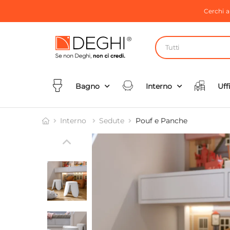
Cerchi 
Tutti
Bagno
Interno
Uff
Interno
Sedute
Pouf e Panche