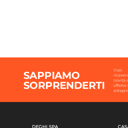
Vuoi
SAPPIAMO
ricever
novità 
SORPRENDERTI
offerte 
antepr
DEGHI SPA
CAS