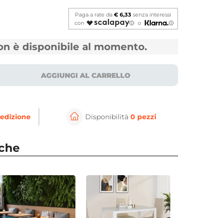
Paga a rate da
€ 6,33
senza interessi
con
o
non è disponibile al momento.
AGGIUNGI AL CARRELLO
edizione
Disponibilità
0 pezzi
⚲
per ingrandire
Cli
nche