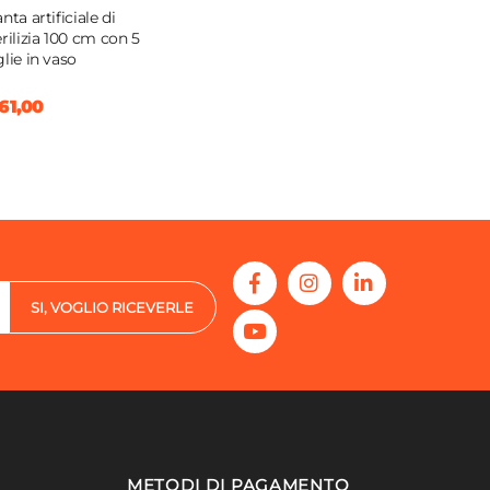
nta artificiale di
erilizia 100 cm con 5
glie in vaso
61,00
SI, VOGLIO RICEVERLE
METODI DI PAGAMENTO