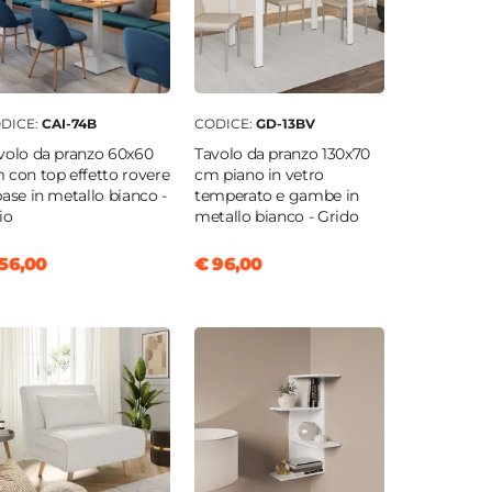
DICE:
CAI-74B
CODICE:
GD-13BV
volo da pranzo 60x60
Tavolo da pranzo 130x70
 con top effetto rovere
cm piano in vetro
base in metallo bianco -
temperato e gambe in
io
metallo bianco - Grido
56,00
€ 96,00