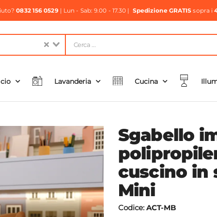
aiuto?
0832 156 0529
| Lun - Sab: 9.00 - 17.30 |
Spedizione GRATIS
sopra i
icio
Lavanderia
Cucina
Illu
Sgabello im
polipropil
cuscino in 
Mini
Codice:
ACT-MB