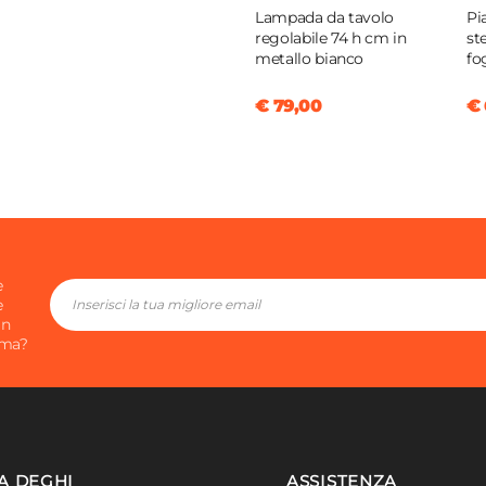
Lampada da tavolo
Pia
regolabile 74 h cm in
st
metallo bianco
fo
€ 79,00
€ 
e
e
in
ima?
A DEGHI
ASSISTENZA