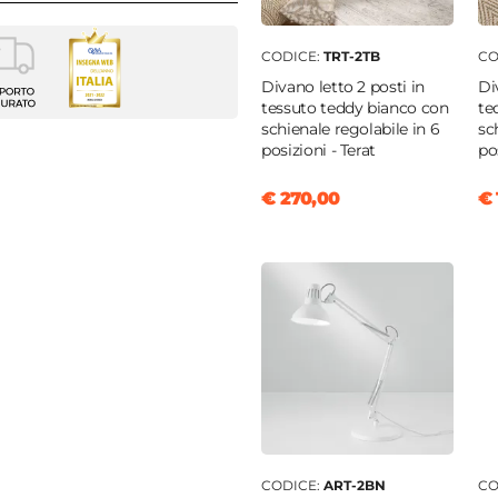
CODICE:
TRT-2TB
CO
lo
Divano letto 2 posti in
Di
Mini
tessuto teddy bianco con
te
schienale regolabile in 6
sc
da
posizioni - Terat
po
cm
€ 270,00
€ 
opilene
elle
o
o
scino
CODICE:
ART-2BN
CO