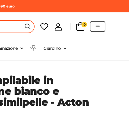
490 euro
0
HEADER SEARCH BUTTON
minazione
Giardino
pilabile in
ene bianco e
similpelle - Acton