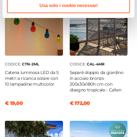
Usa solo i cookie necessari
CODICE:
CTN-2ML
CODICE:
CAL-4MR
Catena luminosa LED da 5
Separé doppio da giardino
metri a ricarica solare con
in acciaio bronzo
10 lampadine multicolor
200x30x180h cm con
disegno tropicale - Callen
€ 19,00
€ 172,00