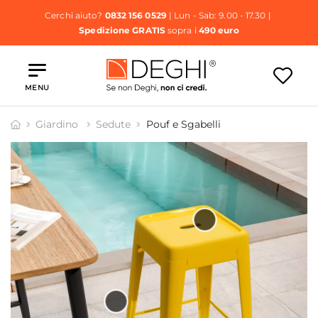
Cerchi aiuto?
0832 156 0529
| Lun - Sab: 9.00 - 17.30 |
Spedizione GRATIS
sopra i
490 euro
MENU
Giardino
Sedute
Pouf e Sgabelli