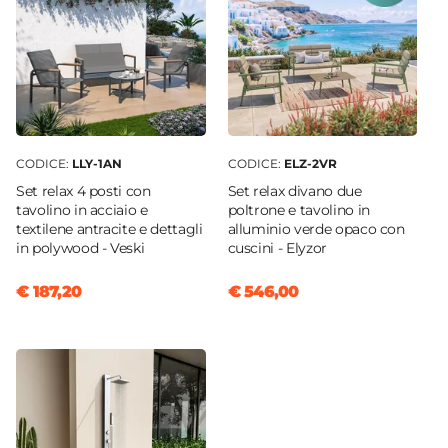
CODICE:
LLY-1AN
CODICE:
ELZ-2VR
Set relax 4 posti con
Set relax divano due
tavolino in acciaio e
poltrone e tavolino in
textilene antracite e dettagli
alluminio verde opaco con
in polywood - Veski
cuscini - Elyzor
€ 187,20
€ 546,00