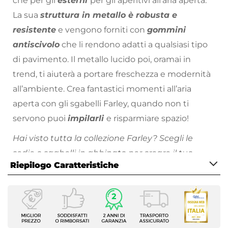
che per gli
esterni
per gli aperitivi all’aria aperta.
La sua
struttura in metallo è robusta e
resistente
e vengono forniti con
gommini
antiscivolo
che li rendono adatti a qualsiasi tipo
di pavimento. Il metallo lucido poi, oramai in
trend, ti aiuterà a portare freschezza e modernità
all’ambiente. Crea fantastici momenti all’aria
aperta con gli sgabelli Farley, quando non ti
servono puoi
impilarli
e risparmiare spazio!
Hai visto tutta la collezione Farley? Scegli le
sedie o sgabelli in abbinato per creare il tuo
Riepilogo Caratteristiche
ambiente stile industrial!
Tutti i prodotti che vengono posizionati
Caratteristiche
all’esterno hanno bisogno di cure particolari.
Tipologia
Proteggi sempre
i tuoi arredi da esterno,
Sgabello