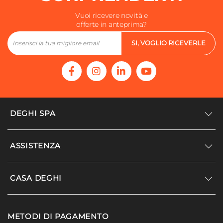
Vuoi ricevere novità e
offerte in anteprima?
SI, VOGLIO RICEVERLE
DEGHI SPA
Accedi/Registrati
ASSISTENZA
Noi siamo Deghi
Politica dei prezzi
Supporto
CASA DEGHI
Lavora con noi
Paga a rate
Diventa fornitore
Località disagiate
Noi Siamo Deghi
Modello organizzativo e codice etico
METODI DI PAGAMENTO
Agevolazioni fiscali
I nostri luoghi