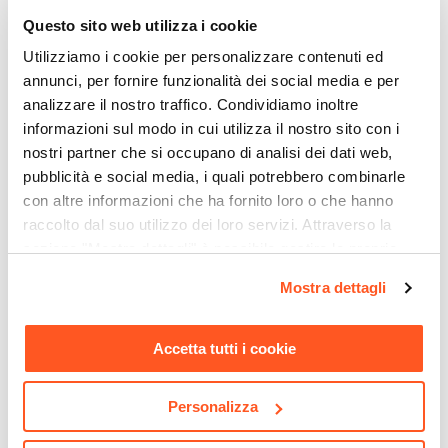
Questo sito web utilizza i cookie
Utilizziamo i cookie per personalizzare contenuti ed
annunci, per fornire funzionalità dei social media e per
analizzare il nostro traffico. Condividiamo inoltre
informazioni sul modo in cui utilizza il nostro sito con i
nostri partner che si occupano di analisi dei dati web,
pubblicità e social media, i quali potrebbero combinarle
con altre informazioni che ha fornito loro o che hanno
raccolto dal suo utilizzo dei loro servizi. Attraverso la
sezione "Mostra dettagli" è possibile gestire le proprie
opzioni e modificare le preferenze espresse in qualsiasi
CODICE:
ED34A
CODICE:
LIP-3
Mostra dettagli
momento. Per maggiori informazioni si invita a leggere la
Gazebo 3x4 m tetto
Ombrellone a luci LED con
scorrevole grigio e struttura
palo laterale 4x3 m e telo
nostra
Cookie Policy
.
antracite - Edvige
antracite - Lipari
Accetta tutti i cookie
€ 267,00
€ 324,00
Personalizza