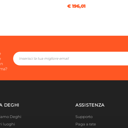
€ 196,01
e
e
in
ima?
A DEGHI
ASSISTENZA
Siamo Deghi
Supporto
ri luoghi
Paga a rate