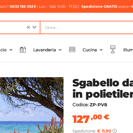
aiuto?
0832 156 0529
| Lun - Sab: 9.00 - 17.30 |
Spedizione GRATIS
sopra i
icio
Lavanderia
Cucina
Illu
Sgabello da
in polietil
Codice:
ZP-PV8
127
,00
€
Spedizione:
€ 11,90