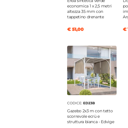
Erba sintetica verde
Do
golare
economica 1 x 2,5 metri
po
4,5 cm
altezza 35 mm con
im
tappetino drenante
Ar
€ 51,00
€ 
ilene
unita
ilene
 per uso esterno
CODICE:
ED23B
Gazebo 2x3 m con tetto
scorrevole ecrù e
struttura bianca - Edvige