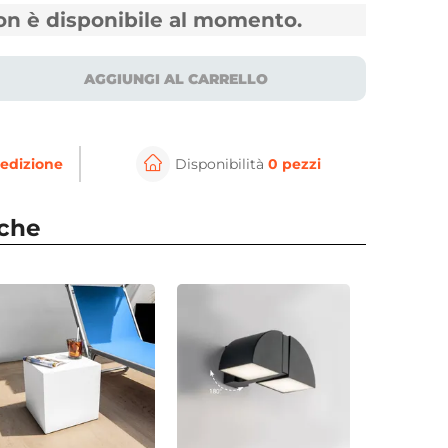
non è disponibile al momento.
AGGIUNGI AL CARRELLO
edizione
Disponibilità
0 pezzi
nche
⚲
per ingrandire
Cli