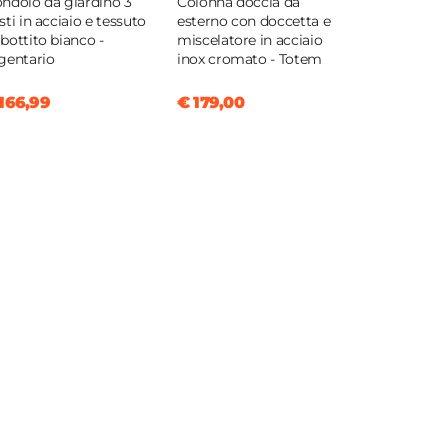
ndolo da giardino 3
Colonna doccia da
sti in acciaio e tessuto
esterno con doccetta e
bottito bianco -
miscelatore in acciaio
gentario
inox cromato - Totem
166,99
€ 179,00