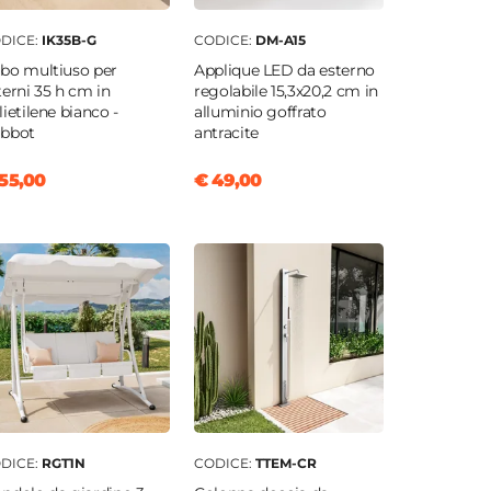
DICE:
IK35B-G
CODICE:
DM-A15
bo multiuso per
Applique LED da esterno
terni 35 h cm in
regolabile 15,3x20,2 cm in
lietilene bianco -
alluminio goffrato
bbot
antracite
55,00
€ 49,00
DICE:
RGT1N
CODICE:
TTEM-CR