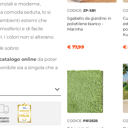
senziali e moderne,
CODICE:
ZP-SB1
CO
una comoda seduta, lo si
Sgabello da giardino in
Cu
ambienti esterni che
polietilene bianco -
es
mosferici e di facile
Marinha
po
Ku
I colori non si alterano.
€ 77,99
€ 
le sobrio
catalogo online
da poter
nibile sia a singola che a
lo
i
|
Interni
CODICE:
PR12535
CO