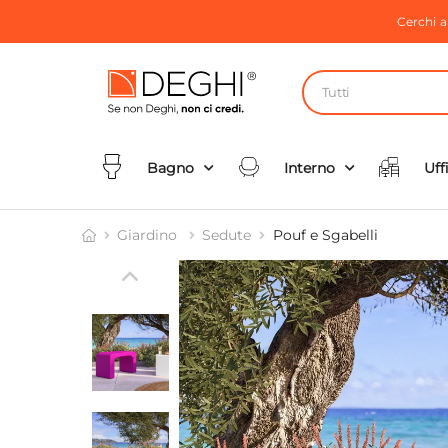
Cerchi 
Tutti
Bagno
Interno
Uff
Giardino
Sedute
Pouf e Sgabelli