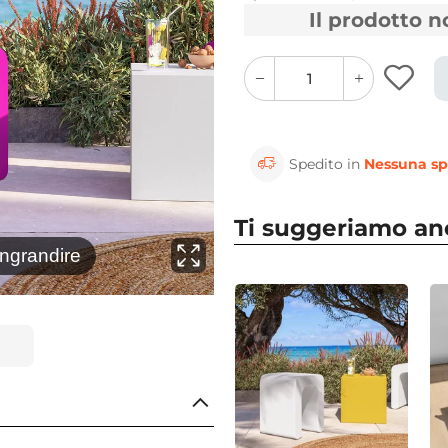
Il prodotto 
quantity
quantity
plus
minus
button
button
Spedito in
Nessuna sp
Ti suggeriamo a
⚲
ingrandire
Clicca 