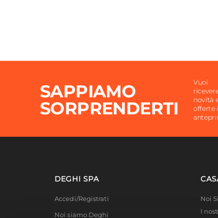
Vuoi
SAPPIAMO
ricever
novità 
SORPRENDERTI
offerte 
antepr
DEGHI SPA
CAS
Accedi/Registrati
Noi 
I nost
Noi siamo Deghi