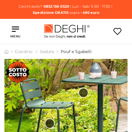
Cerchi aiuto?
0832 156 0529
| Lun - Sab: 9.00 - 17.30 |
Spedizione GRATIS
sopra i
490 euro
MENU
Giardino
Sedute
Pouf e Sgabelli