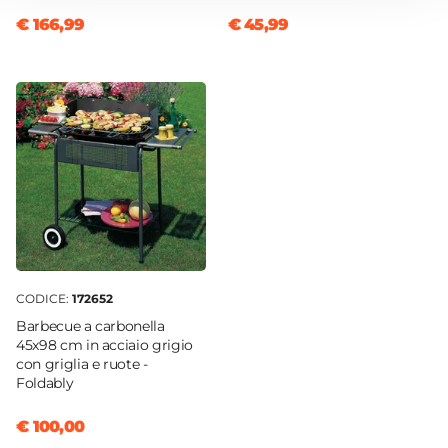
Trattamento
€ 166,99
€ 45,99
Galvanizzazione
Verniciatura
Verniciatura a polvere epossidica
Impilabile
Si
Serie
Barrito
CODICE:
172652
Barbecue a carbonella
45x98 cm in acciaio grigio
con griglia e ruote -
Foldably
€ 100,00