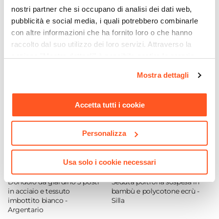
momenti di inutilizzo, evitando l’esposizione a
Sgabello
nostri partner che si occupano di analisi dei dati web,
pioggia, raggi solari e intemperie. Metti l’arredo al
Per Ambienti
pubblicità e social media, i quali potrebbero combinarle
Esterni
riparo sotto una copertura, oppure utilizza gli
Ti suggeriamo anche
con altre informazioni che ha fornito loro o che hanno
Dimensioni
appositi dispositivi per la cura e la manutenzione
raccolto dal suo utilizzo dei loro servizi. Attraverso la
49 x 58,5 cm
sezione "Mostra dettagli" è possibile gestire le proprie
come le cover protettive.
opzioni e modificare le preferenze espresse in qualsiasi
Altezza
Mostra dettagli
momento. Per maggiori informazioni si invita a leggere la
93 cm
nostra
Cookie Policy
.
Altezza Seduta
Accetta tutti i cookie
23 cm
Materiale Seduta
Personalizza
Acciaio
Colore Seduta
Verde
Usa solo i cookie necessari
CODICE:
RGT1N
CODICE:
SIL2
Materiale Gambe
Dondolo da giardino 3 posti
Seduta poltrona sospesa in
Acciaio
in acciaio e tessuto
bambù e polycotone ecrù -
imbottito bianco -
Silla
Colore Gambe
Argentario
Verde