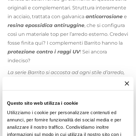
originali e complementari. Struttura interamente
in acciaio, trattata con galvanica
anticorrosione
e
resina epossidica antiruggine
, che si configura
così un materiale top per l’arredo esterno. Credevi
fosse finita qui? I complementi Barrito hanno la
protezione contro i raggi UV
! Sei ancora
indeciso?
La serie Barrito si accosta ad ogni stile d’arredo,
con colori estivi, linee ergonomiche e
salvaspazio.
Grazie a Barrito basta poco per dare una bella
Questo sito web utilizza i cookie
Riepilogo Caratteristiche
rinfrescata al giardino, al balcone o alla veranda
Utilizziamo i cookie per personalizzare contenuti ed
con tavoli, sedie o sgabelli colorati. Ti consigliamo
annunci, per fornire funzionalità dei social media e per
Caratteristiche
analizzare il nostro traffico. Condividiamo inoltre
di proteggere sempre i tuoi arredi in
acciaio
nei
Tipologia
informazioni sul modo in cui utilizza il nostro sito con i