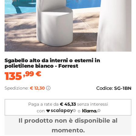
Sgabello alto da interni o esterni in
polietilene bianco - Forrest
135
,99
€
Spedizione:
€ 12,30
Codice:
SG-1BN
Paga a rate da
€ 45,33
senza interessi
con
o
Il prodotto non è disponibile al
momento.