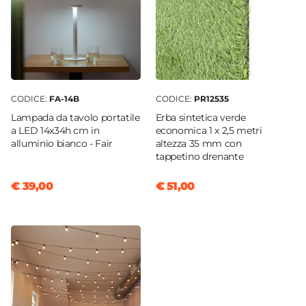
CODICE:
FA-14B
CODICE:
PR12535
Lampada da tavolo portatile
Erba sintetica verde
a LED 14x34h cm in
economica 1 x 2,5 metri
alluminio bianco - Fair
altezza 35 mm con
tappetino drenante
€ 39,00
€ 51,00