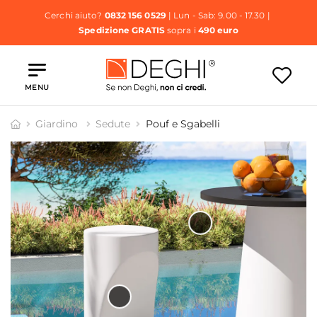
Cerchi aiuto?
0832 156 0529
| Lun - Sab: 9.00 - 17.30 |
Spedizione GRATIS
sopra i
490 euro
MENU
Giardino
Sedute
Pouf e Sgabelli