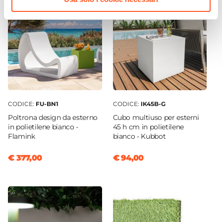
CODICE:
FU-BN1
CODICE:
IK45B-G
Poltrona design da esterno
Cubo multiuso per esterni
in polietilene bianco -
45 h cm in polietilene
Flamink
bianco - Kubbot
€ 377,00
€ 94,00