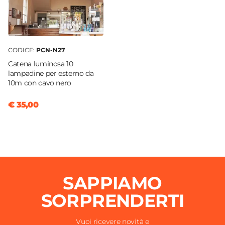
CODICE:
PCN-N27
Catena luminosa 10
lampadine per esterno da
10m con cavo nero
€ 35,00
SAPPIAMO
SORPRENDERTI
Vuoi ricevere novità e