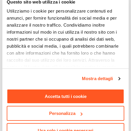
Questo sito web utilizza i cookie
Utilizziamo i cookie per personalizzare contenuti ed
annunci, per fornire funzionalità dei social media e per
analizzare il nostro traffico. Condividiamo inoltre
informazioni sul modo in cui utilizza il nostro sito con i
nostri partner che si occupano di analisi dei dati web,
pubblicità e social media, i quali potrebbero combinarle
con altre informazioni che ha fornito loro o che hanno
raccolto dal suo utilizzo dei loro servizi. Attraverso la
sezione "Mostra dettagli" è possibile gestire le proprie
opzioni e modificare le preferenze espresse in qualsiasi
CODICE:
CAL-4BN
CODICE:
AS-44BN
Mostra dettagli
momento. Per maggiori informazioni si invita a leggere la
Separé doppio da giardino
Vaso da esterno 30x50 h cm
in acciaio bianco
tutta capienza in polietilene
nostra
Cookie Policy
.
200x30x180h cm con
bianco - Melbourne
Accetta tutti i cookie
disegno tropicale - Callen
€ 172,00
€ 59,00
Personalizza
Usa solo i cookie necessari