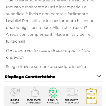
quello esterno, è leggero ma allo stesso tempo
robusto e resistente a urti e intemperie. La
superficie è liscia e non porosa e facilmente
lavabile! Per facilitare lo spostamento ha anche
una maniglia posteriore. Allora che aspetti?
Arreda con complementi Made in Italy belli e
funzionali!
Per te una vasta scelta di colori, qual è il tuo
preferito?
Scegli di avere sempre una seduta in più a
portata di mano per gli amici dell'ultimo
Riepilogo Caratteristiche
momento per le chiacchiere vicino al tavolo o a
bordo piscina in giardino.
Caratteristiche
Tipologia
Sgabello