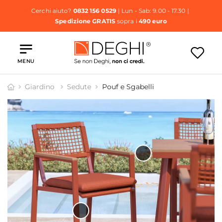
Cerchi aiuto?
0832 156 0529
| Lun - Sab: 9.00 - 17.30 |
Spedizione GRATIS
sopra i
490 euro
MENU
Giardino
Sedute
Pouf e Sgabelli