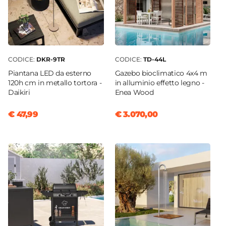
CODICE:
DKR-9TR
CODICE:
TD-44L
Piantana LED da esterno
Gazebo bioclimatico 4x4 m
120h cm in metallo tortora -
in alluminio effetto legno -
Daikiri
Enea Wood
€ 47,99
€ 3.070,00