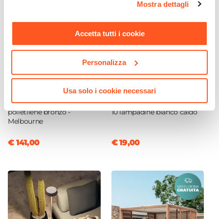
Mostra dettagli
momento. Per maggiori informazioni si invita a leggere la
nostra
Cookie Policy
.
Accetta tutti i cookie
Personalizza
CODICE:
AS-84BN
CODICE:
CTN-1BN
Usa solo i cookie necessari
Vaso da esterno 100x30 h
Catena luminosa LED da 5
cm tutta capienza in
metri a ricarica solare con
polietilene bronzo -
10 lampadine bianco caldo
Melbourne
€ 141,00
€ 19,00