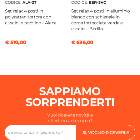
CODICE:
ALA-2T
CODICE:
BER-3VC
Set relax 4 posti in
Set relax 4 posti in alluminio
polyrattan tortora con
bianco con schienale in
cuscini e tavolino - Alana
corda intrecciata verde e
cuscini - Berillo
€ 510,00
€ 636,00
SAPPIAMO
SORPRENDERTI
Vuoi ricevere novità e
offerte in anteprima?
SI, VOGLIO RICEVERLE