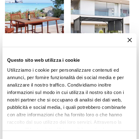
Terracotta
Impilabile
No
Caratteristiche
Sfoderabile
|
Idrorepellente
Serie
Ibisco
Questo sito web utilizza i cookie
CODICE:
BIS-53T
CODICE:
ED34A
Utilizziamo i cookie per personalizzare contenuti ed
Tavolo alto da giardino
Gazebo 3x4 m tetto
annunci, per fornire funzionalità dei social media e per
160x70 cm in metallo
scorrevole grigio e struttura
analizzare il nostro traffico. Condividiamo inoltre
terracotta con top effetto
antracite - Edvige
legno - Ibisco
informazioni sul modo in cui utilizza il nostro sito con i
nostri partner che si occupano di analisi dei dati web,
€ 230,01
€ 267,00
pubblicità e social media, i quali potrebbero combinarle
con altre informazioni che ha fornito loro o che hanno
raccolto dal suo utilizzo dei loro servizi. Attraverso la
sezione "Mostra dettagli" è possibile gestire le proprie
opzioni e modificare le preferenze espresse in qualsiasi