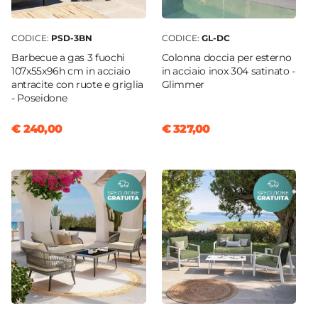
CODICE:
PSD-3BN
CODICE:
GL-DC
Barbecue a gas 3 fuochi
Colonna doccia per esterno
107x55x96h cm in acciaio
in acciaio inox 304 satinato -
antracite con ruote e griglia
Glimmer
- Poseidone
€ 240,00
€ 327,00