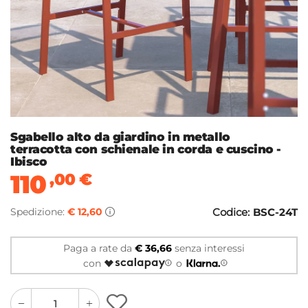
Sgabello alto da giardino in metallo
terracotta con schienale in corda e cuscino -
Ibisco
110
,00
€
Spedizione:
€ 12,60
Codice:
BSC-24T
Paga a rate da
€ 36,66
senza interessi
con
o
quantity
quantity