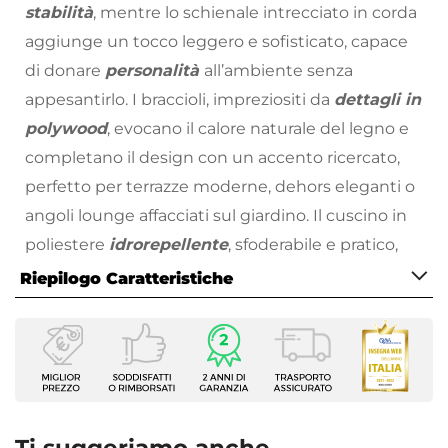
stabilità
, mentre lo schienale intrecciato in corda
aggiunge un tocco leggero e sofisticato, capace
di donare
personalità
all’ambiente senza
appesantirlo. I braccioli, impreziositi da
dettagli in
polywood
, evocano il calore naturale del legno e
completano il design con un accento ricercato,
perfetto per terrazze moderne, dehors eleganti o
angoli lounge affacciati sul giardino. Il cuscino in
poliestere
idrorepellente
, sfoderabile e pratico,
assicura una seduta confortevole e sempre
Riepilogo Caratteristiche
pronta all’uso, ideale per accompagnare momenti
Caratteristiche
informali, aperit al tramonto o pause rilassate
Tipologia
all’aria aperta.
Sgabello
Ibisco non è solo uno sgabello, ma un invito a
Per Ambienti
vivere lo spazio esterno con stile, praticità e una
Esterni