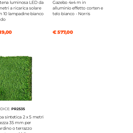
tena luminosa LED da
Gazebo 4x4 m in
metri a ricarica solare
alluminio effetto corten e
n 10 lampadine bianco
telo bianco - Norris
ldo
19,00
€ 577,00
DICE:
PR2535
ba sintetica 2 x 5 metri
tezza 35 mm per
ardino o terrazzo