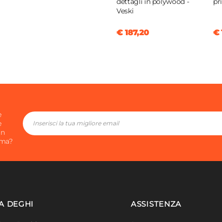
dettagli in polywood -
pr
Veski
€ 187,20
€ 
e
e
in
ima?
A DEGHI
ASSISTENZA