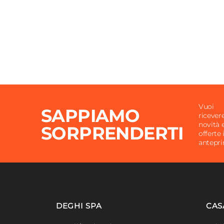
Vuoi
SAPPIAMO
ricever
novità 
SORPRENDERTI
offerte 
antepr
DEGHI SPA
CAS