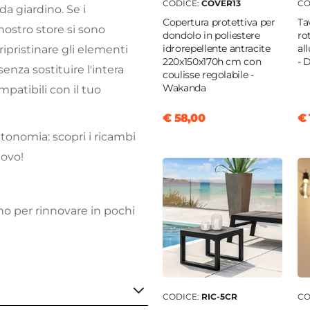
CODICE:
COVER13
CO
a giardino. Se i
Copertura protettiva per
Ta
ostro store si sono
dondolo in poliestere
ro
idrorepellente antracite
al
 ripristinare gli elementi
220x150x170h cm con
- 
nza sostituire l'intera
coulisse regolabile -
Wakanda
patibili con il tuo
€ 58,00
€ 
tonomia: scopri i ricambi
uovo!
ino per rinnovare in pochi
CODICE:
RIC-5CR
CO