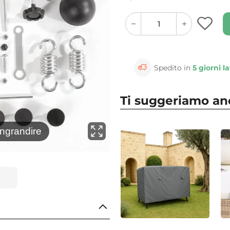
quantity
quantity
plus
minus
button
button
Spedito in
5 giorni la
Ti suggeriamo a
ingrandire