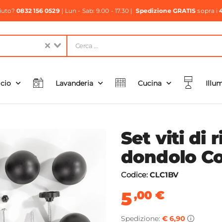
aiuto?
0832 156 0529
| Lun - Sab: 9.00 - 17.30 |
Spedizione GRATIS
sopra i
icio
Lavanderia
Cucina
Illu
Set viti di
dondolo Co
Codice:
CLC1BV
5
,00
€
Spedizione:
€ 6,90