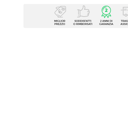
Caratteristiche
Tipologia
Set vit
Compatibilità
Dondo
Compatibilità Serie
Coccol