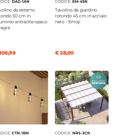
DICE:
DAG-1AN
CODICE:
EM-45N
volino da esterno
Tavolino da giardino
tondo 50 cm in
rotondo 45 cm in acciaio
luminio antracite opaco
nero - Emoji
Dagre
106,99
€ 28,00
DICE:
CTN-1BN
CODICE:
NRS-3CR