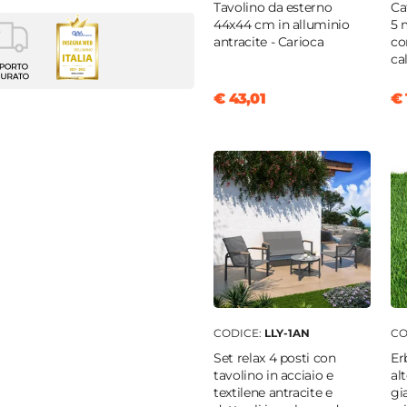
Tavolino da esterno
Ca
44x44 cm in alluminio
5 
antracite - Carioca
co
i
ca
lo
€ 43,01
€ 
a
CODICE:
LLY-1AN
CO
Set relax 4 posti con
Er
tavolino in acciaio e
al
textilene antracite e
gi