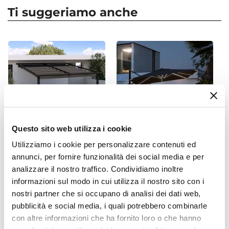
4 elementi
Ti suggeriamo anche
Serie
Carioca
Colore
Antracite
Caratteristiche Divano
Tipologia
Divano
Posti A Sedere
Questo sito web utilizza i cookie
2 posti
Larghezza
Utilizziamo i cookie per personalizzare contenuti ed
CODICE:
NRS-PEA
CODICE:
LIP-3
annunci, per fornire funzionalità dei social media e per
124 cm
Pergola 4x4 m con tetto
Ombrellone a luci LED con
analizzare il nostro traffico. Condividiamo inoltre
Profondità
scorrevole in alluminio
palo laterale 4x3 m e telo
informazioni sul modo in cui utilizza il nostro sito con i
66 cm
antracite - Norris
antracite - Lipari
nostri partner che si occupano di analisi dei dati web,
Altezza
pubblicità e social media, i quali potrebbero combinarle
€ 482,00
€ 324,00
68 cm
con altre informazioni che ha fornito loro o che hanno
Altezza Seduta