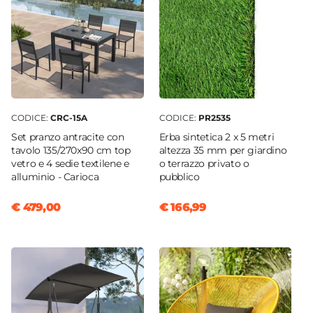
No
Caratteristiche Divano
Cuscini sfoderabili
Caratteristiche Poltrona
Tipologia
Poltrona
Numero Elementi
CODICE:
CRC-15A
CODICE:
PR2535
2 elementi
Set pranzo antracite con
Erba sintetica 2 x 5 metri
tavolo 135/270x90 cm top
altezza 35 mm per giardino
Larghezza
vetro e 4 sedie textilene e
o terrazzo privato o
66 cm
alluminio - Carioca
pubblico
Profondità
€ 479,00
€ 166,99
66 cm
Altezza
68 cm
Altezza Seduta
36 cm
Braccioli