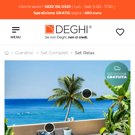
Cerchi aiuto?
0832 156 0529
| Lun - Sab: 9.00 - 17.30 |
Spedizione GRATIS
sopra i
490 euro
MENU
Giardino
Set Completi
Set Relax