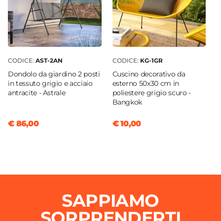
Si
Colore Rivestimento
Antracite
Materiale Struttura
Alluminio
CODICE:
AST-2AN
CODICE:
KG-1GR
Colore Struttura
Dondolo da giardino 2 posti
Cuscino decorativo da
in tessuto grigio e acciaio
esterno 50x30 cm in
Antracite
antracite - Astrale
poliestere grigio scuro -
Materiale Seduta
Bangkok
Alluminio
€ 86,00
€ 10,00
Colore Seduta
Antracite
Cuscini
Inclusi
Colore Cuscino
Antracite
SAPPIAMO
Schienale Reclinabile
SORPRENDERTI
No