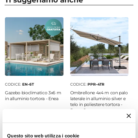
Ti suggeriamo anche
Serie
utilizzare teli in cotone o plastica non specifici,
Janeiro
perché potrebbero danneggiare l’arredo. È
Colore
raccomandato, inoltre, non utilizzare prodotti
Antracite
chimici aggressivi.
Verniciatura
Verniciatura a polvere epossidica
Caratteristiche Divano
Tipologia
Divano
Posti A Sedere
CODICE:
EN-6T
CODICE:
PPR-4TR
3 posti
Gazebo bioclimatico 3x6 m
Ombrellone 4x4 m con palo
Larghezza
in alluminio tortora - Enea
laterale in alluminio silver e
197 cm
telo in poliestere tortora -
Porto Cervo
Profondità
75 cm
€ 3.060,00
€ 432,00
Altezza
Questo sito web utilizza i cookie
77 cm