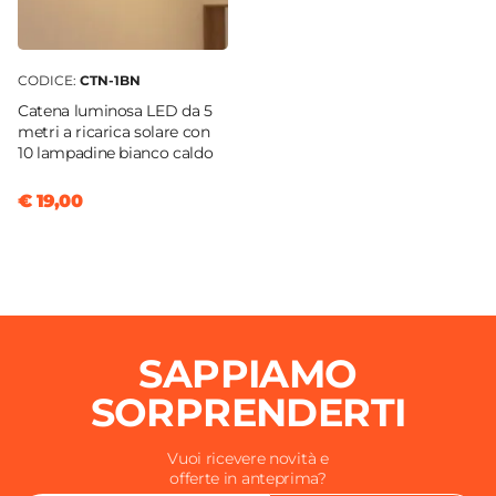
Caratteristiche Tavolo
Forma
Rettangolare
CODICE:
CTN-1BN
Larghezza
Catena luminosa LED da 5
110 cm
metri a ricarica solare con
10 lampadine bianco caldo
Profondità
60 cm
€ 19,00
Materiale Piano
Alluminio
Colore Piano
Antracite
Materiale Struttura
SAPPIAMO
Alluminio
Colore Struttura
SORPRENDERTI
Antracite
Altezza
Vuoi ricevere novità e
offerte in anteprima?
37 cm