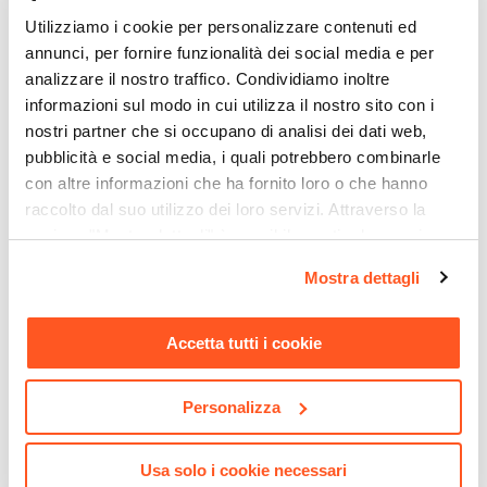
Braccioli
Utilizziamo i cookie per personalizzare contenuti ed
annunci, per fornire funzionalità dei social media e per
Si
analizzare il nostro traffico. Condividiamo inoltre
Trama
informazioni sul modo in cui utilizza il nostro sito con i
Corde
nostri partner che si occupano di analisi dei dati web,
Materiale Struttura
pubblicità e social media, i quali potrebbero combinarle
Alluminio
con altre informazioni che ha fornito loro o che hanno
Verniciatura
raccolto dal suo utilizzo dei loro servizi. Attraverso la
Verniciatura a polvere
sezione "Mostra dettagli" è possibile gestire le proprie
CODICE:
NRS-5CR
CODICE:
DKR-8TR
Colore Struttura
opzioni e modificare le preferenze espresse in qualsiasi
Pergola 4x4 m in alluminio
Piantana LED da esterno
Mostra dettagli
momento. Per maggiori informazioni si invita a leggere la
Antracite
effetto corten e telo bianco -
120h cm in metallo
nostra
Cookie Policy
.
Norris
terracotta - Daikiri
Materiale Seduta
Accetta tutti i cookie
Tessuto Olefin
€ 482,00
€ 47,99
Colore Seduta
Personalizza
Antracite
Cuscini
Inclusi
Usa solo i cookie necessari