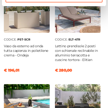
Colore Cuscino
Antracite
Caratteristiche Divano
Cuscini idrorepellenti
|
Cuscini sfoderabili e
lavabili
Caratteristiche Poltrona
CODICE:
PST-5CR
CODICE:
ELT-4TR
Tipologia
Vaso da esterno ad onda
Lettino prendisole 2 posti
Poltrona
tutta capienza in polietilene
con schienale reclinabile in
Numero Elementi
crema - Ondeja
alluminio terracotta e
cuscino tortora - Elitian
2 elementi
Larghezza
€ 196,01
€ 280,00
76 cm
Profondità
75 cm
Altezza
77 cm
Braccioli