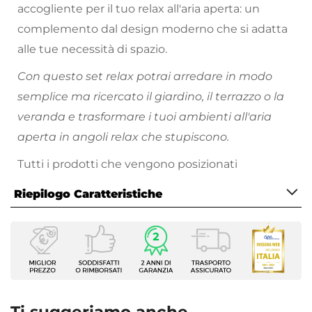
accogliente per il tuo relax all'aria aperta: un
complemento dal design moderno che si adatta
alle tue necessità di spazio.
Con questo set relax potrai arredare in modo
semplice ma ricercato il giardino, il terrazzo o la
veranda e trasformare i tuoi ambienti all'aria
aperta in angoli relax che stupiscono.
Tutti i prodotti che vengono posizionati
all’esterno hanno bisogno di cure particolari.
Riepilogo Caratteristiche
Proteggi sempre
i tuoi arredi da esterno nei
momenti di inutilizzo, evitando l’esposizione a
Caratteristiche Generali
pioggia, raggi solari e intemperie. Metti l’arredo al
Tipologia
riparo sotto una copertura, oppure utilizza gli
Set Relax
appositi dispositivi per la cura
Numero Elementi
e la
4 elementi
manutenzione come le
cover protettive
. Non