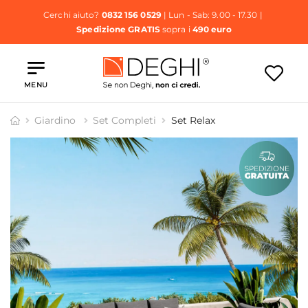
Cerchi aiuto?
0832 156 0529
| Lun - Sab: 9.00 - 17.30 |
Spedizione GRATIS
sopra i
490 euro
MENU
Giardino
Set Completi
Set Relax