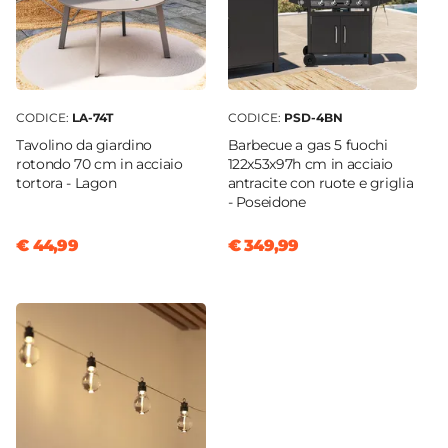
Si
Materiale Struttura
Alluminio
Verniciatura
CODICE:
LA-74T
CODICE:
PSD-4BN
Verniciatura a polvere
Tavolino da giardino
Barbecue a gas 5 fuochi
Colore Struttura
rotondo 70 cm in acciaio
122x53x97h cm in acciaio
Antracite
tortora - Lagon
antracite con ruote e griglia
- Poseidone
Materiale Seduta
Tessuto Olefin
€ 44,99
€ 349,99
Colore Seduta
Antracite
Cuscini
Inclusi
Caratteristiche Poltrona
Cuscini idrorepellenti
|
Cuscini sfoderabili e
lavabili