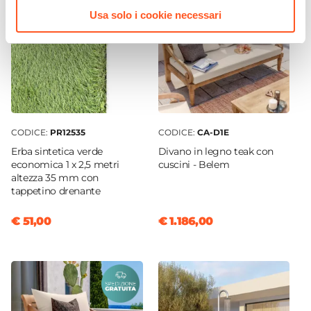
Colore Struttura
Usa solo i cookie necessari
Legno
Materiale Seduta
Legno Teak
Colore Seduta
Legno
Colore Cuscino
CODICE:
PR12535
CODICE:
CA-D1E
Ecrù
Erba sintetica verde
Divano in legno teak con
Caratteristiche Poltrona
economica 1 x 2,5 metri
cuscini - Belem
Tipologia
altezza 35 mm con
Poltrona
tappetino drenante
Numero Elementi
€ 51,00
€ 1.186,00
2 elementi
Larghezza
85 cm
Profondità
85 cm