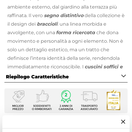
ambiente esterno, dal giardino alla terrazza più
raffinata. Il vero
segno distintivo
della collezione è
il design dei
braccioli
: una linea morbida e
avvolgente, con una
forma ricercata
che dona
movimento e personalità a ogni elemento. Non è
solo un dettaglio estetico, ma un tratto che
definisce l’intera identità della serie, rendendola
immediatamente riconoscibile. I
cuscini soffici e
generosi
, realizzati in tessuti idrorepellenti,
Riepilogo Caratteristiche
completano l’esperienza offrendo un comfort
Caratteristiche Generali
profondo e duraturo.
Tipologia
Belem è una collezione completa, armoniosa,
Set Relax
capace di creare ambienti coerenti e raffinati!
Numero Elementi
4 elementi
Tutti i prodotti che vengono posizionati
Ti suggeriamo anche
Serie