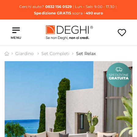
Cerchi aiuto?
0832 156 0529
| Lun - Sab: 9.00 - 17.30 |
Spedizione GRATIS
sopra i
490 euro
MENU
Giardino
Set Completi
Set Relax