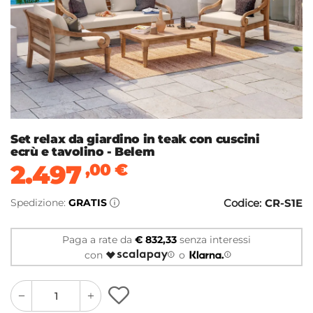
Set relax da giardino in teak con cuscini
ecrù e tavolino - Belem
2.497
,00
€
Spedizione:
GRATIS
Codice:
CR-S1E
Paga a rate da
€ 832,33
senza interessi
con
o
quantity
quantity
plus
minus
button
button