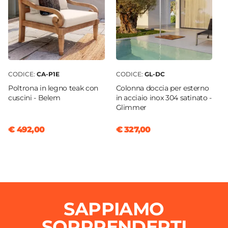
Altezza
80 cm
Materiale Struttura
Legno Teak
Colore Struttura
CODICE:
CA-P1E
CODICE:
GL-DC
Legno
Poltrona in legno teak con
Colonna doccia per esterno
Materiale Seduta
cuscini - Belem
in acciaio inox 304 satinato -
Legno Teak
Glimmer
Colore Seduta
€ 492,00
€ 327,00
Legno
Cuscini
Inclusi
Colore Cuscino
Ecrù
Caratteristiche Tavolo
SAPPIAMO
Forma
SORPRENDERTI
Rettangolare