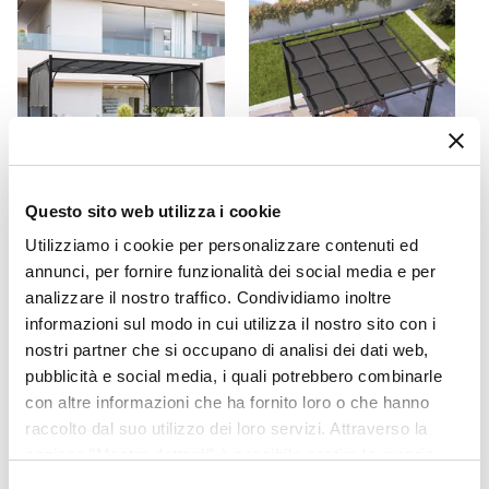
Materiale Seduta
Poliestere
Cuscini
Inclusi
Colore Cuscino
Nero
Caratteristiche Divano
Questo sito web utilizza i cookie
CODICE:
ED34A
CODICE:
NRS-33A
Cuscini sfoderabili
|
Angolare
Utilizziamo i cookie per personalizzare contenuti ed
Gazebo 3x4 m tetto
Gazebo 3x3 m in alluminio
Caratteristiche Poltrona
annunci, per fornire funzionalità dei social media e per
scorrevole grigio e struttura
antracite con tetto
Caratteristiche Poltrona
analizzare il nostro traffico. Condividiamo inoltre
antracite - Edvige
scorrevole - Norris
Cuscini sfoderabili
informazioni sul modo in cui utilizza il nostro sito con i
€ 267,00
€ 393,00
Caratteristiche Tavolo
nostri partner che si occupano di analisi dei dati web,
Forma
pubblicità e social media, i quali potrebbero combinarle
con altre informazioni che ha fornito loro o che hanno
Rettangolare
raccolto dal suo utilizzo dei loro servizi. Attraverso la
Larghezza
sezione "Mostra dettagli" è possibile gestire le proprie
100 cm
opzioni e modificare le preferenze espresse in qualsiasi