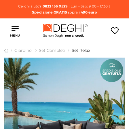
Cerchi aiuto?
0832 156 0529
| Lun - Sab: 9.00 - 17.30 |
Spedizione GRATIS
sopra i
490 euro
MENU
Giardino
Set Completi
Set Relax