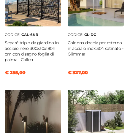
CODICE:
CAL-6NR
CODICE:
GL-DC
Separé triplo da giardino in
Colonna doccia per esterno
acciaio nero 300x30x180h
in acciaio inox 304 satinato -
cm con disegno foglia di
Glimmer
palma - Callen
€ 255,00
€ 327,00