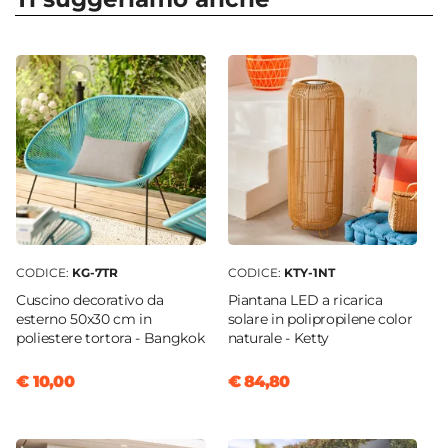
Colore
Nero
Caratteristiche Divano
Tipologia
Divano
Larghezza
212 cm
Altezza
63 cm
Reversibile
CODICE:
KG-7TR
CODICE:
KTY-1NT
Si
Cuscino decorativo da
Piantana LED a ricarica
Braccioli
esterno 50x30 cm in
solare in polipropilene color
Si
poliestere tortora - Bangkok
naturale - Ketty
Materiale Struttura
€ 10,00
€ 84,80
Polyrattan
Colore Struttura
Nero