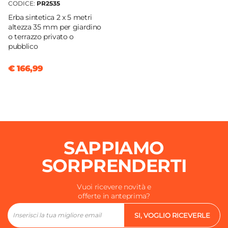
CODICE:
PR2535
Erba sintetica 2 x 5 metri
altezza 35 mm per giardino
o terrazzo privato o
pubblico
€ 166,99
SAPPIAMO
SORPRENDERTI
Vuoi ricevere novità e
offerte in anteprima?
SI, VOGLIO RICEVERLE