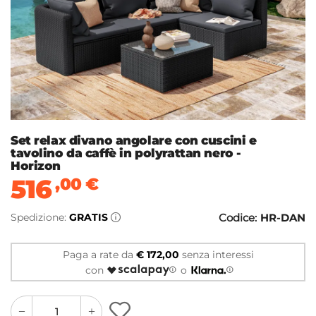
Set relax divano angolare con cuscini e
tavolino da caffè in polyrattan nero -
Horizon
516
,00
€
Spedizione:
GRATIS
Codice:
HR-DAN
Paga a rate da
€ 172,00
senza interessi
con
o
quantity
quantity