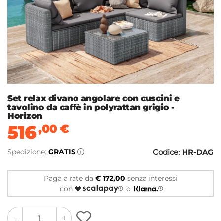
Set relax divano angolare con cuscini e
tavolino da caffè in polyrattan grigio -
Horizon
516
,00
€
Spedizione:
GRATIS
Codice:
HR-DAG
Paga a rate da
€ 172,00
senza interessi
con
o
quantity
quantity