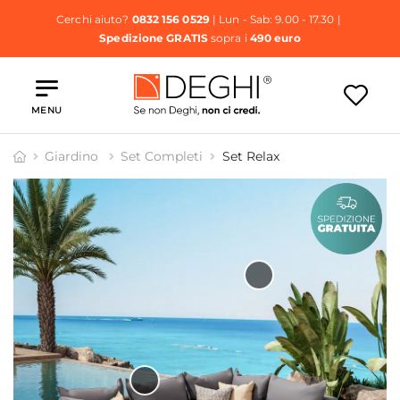
Cerchi aiuto?
0832 156 0529
| Lun - Sab: 9.00 - 17.30 |
Spedizione GRATIS
sopra i
490 euro
MENU
Giardino
Set Completi
Set Relax