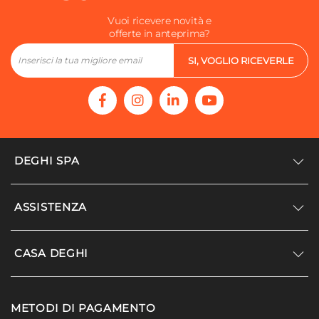
Vuoi ricevere novità e
offerte in anteprima?
SI, VOGLIO RICEVERLE
DEGHI SPA
Accedi/Registrati
ASSISTENZA
Noi siamo Deghi
Politica dei prezzi
Supporto
CASA DEGHI
Lavora con noi
Paga a rate
Diventa fornitore
Località disagiate
Noi Siamo Deghi
Modello organizzativo e codice etico
METODI DI PAGAMENTO
Agevolazioni fiscali
I nostri luoghi