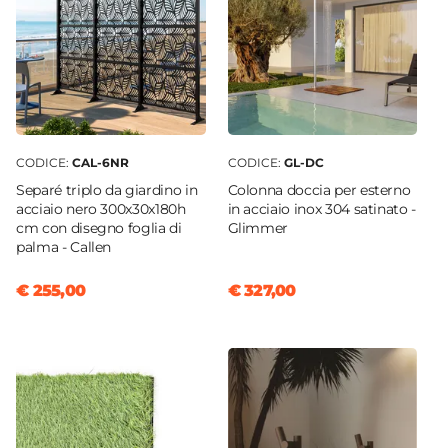
Profondità
62 cm
Materiale Piano
Vetro temperato
Colore Piano
Trasparente
CODICE:
CAL-6NR
CODICE:
GL-DC
Materiale Struttura
Separé triplo da giardino in
Colonna doccia per esterno
Polyrattan
acciaio nero 300x30x180h
in acciaio inox 304 satinato -
Colore Struttura
cm con disegno foglia di
Glimmer
Grigio
palma - Callen
Altezza
€ 255,00
€ 327,00
33 cm