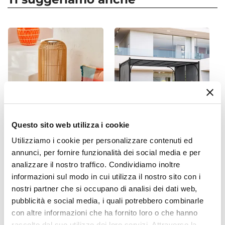
Colore
Grigio
Caratteristiche Divano
Tipologia
Divano
Larghezza
212 cm
Altezza
63 cm
Questo sito web utilizza i cookie
Reversibile
CODICE:
KTY-1NT
CODICE:
ED34A
Utilizziamo i cookie per personalizzare contenuti ed
Si
Piantana LED a ricarica
Gazebo 3x4 m tetto
annunci, per fornire funzionalità dei social media e per
Braccioli
solare in polipropilene color
scorrevole grigio e struttura
analizzare il nostro traffico. Condividiamo inoltre
Si
naturale - Ketty
antracite - Edvige
informazioni sul modo in cui utilizza il nostro sito con i
Materiale Struttura
nostri partner che si occupano di analisi dei dati web,
€ 84,80
€ 267,00
Polyrattan
pubblicità e social media, i quali potrebbero combinarle
Colore Struttura
con altre informazioni che ha fornito loro o che hanno
Grigio
raccolto dal suo utilizzo dei loro servizi. Attraverso la