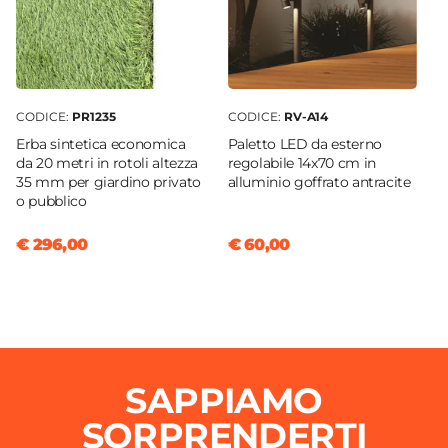
CODICE:
PR1235
CODICE:
RV-A14
Erba sintetica economica
Paletto LED da esterno
da 20 metri in rotoli altezza
regolabile 14x70 cm in
35 mm per giardino privato
alluminio goffrato antracite
o pubblico
€ 296,00
€ 60,00
SAPPIAMO
SORPRENDERTI