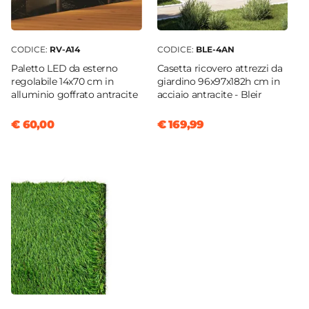
Materiale Struttura
Polyrattan
CODICE:
RV-A14
CODICE:
BLE-4AN
Colore Struttura
Paletto LED da esterno
Casetta ricovero attrezzi da
Grigio
regolabile 14x70 cm in
giardino 96x97x182h cm in
Altezza
alluminio goffrato antracite
acciaio antracite - Bleir
33 cm
€ 60,00
€ 169,99