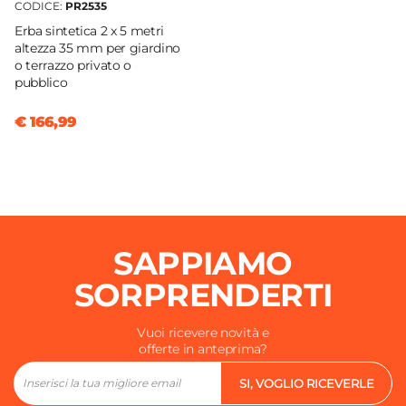
CODICE:
PR2535
Erba sintetica 2 x 5 metri
altezza 35 mm per giardino
o terrazzo privato o
pubblico
€ 166,99
SAPPIAMO
SORPRENDERTI
Vuoi ricevere novità e
offerte in anteprima?
SI, VOGLIO RICEVERLE