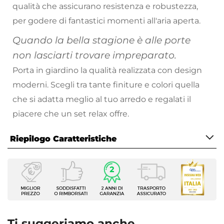
qualità che assicurano resistenza e robustezza,
per godere di fantastici momenti all'aria aperta.
Quando la bella stagione è alle porte
non lasciarti trovare impreparato.
Porta in giardino la qualità realizzata con design
moderni. Scegli tra tante finiture e colori quella
che si adatta meglio al tuo arredo e regalati il
piacere che un set relax offre.
Riepilogo Caratteristiche
Caratteristiche Generali
Tipologia
Set Relax
Numero Elementi
4 elementi
Ti suggeriamo anche