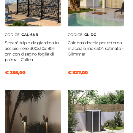
Cuscini
Inclusi
Colore Cuscino
Grigio
CODICE:
CAL-6NR
CODICE:
GL-DC
Caratteristiche Poltrona
Separé triplo da giardino in
Colonna doccia per esterno
Cuscini sfoderabili
acciaio nero 300x30x180h
in acciaio inox 304 satinato -
Caratteristiche Tavolo
cm con disegno foglia di
Glimmer
palma - Callen
Forma
Rettangolare
€ 255,00
€ 327,00
Larghezza
100 cm
Profondità
60 cm
Materiale Piano
Vetro temperato
Colore Piano
Trasparente