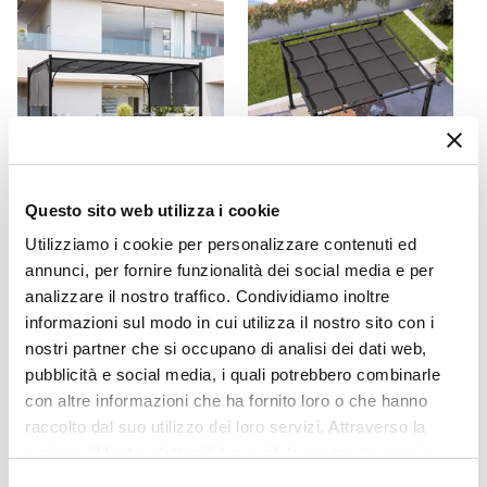
Braccioli
Si
Materiale Struttura
Polyrattan
Colore Struttura
Grigio
Materiale Seduta
Questo sito web utilizza i cookie
CODICE:
ED34A
CODICE:
NRS-33A
Poliestere
Utilizziamo i cookie per personalizzare contenuti ed
Gazebo 3x4 m tetto
Gazebo 3x3 m in alluminio
Cuscini
annunci, per fornire funzionalità dei social media e per
scorrevole grigio e struttura
antracite con tetto
Inclusi
analizzare il nostro traffico. Condividiamo inoltre
antracite - Edvige
scorrevole - Norris
Colore Cuscino
informazioni sul modo in cui utilizza il nostro sito con i
€ 267,00
€ 393,00
Grigio
nostri partner che si occupano di analisi dei dati web,
pubblicità e social media, i quali potrebbero combinarle
Caratteristiche Divano
con altre informazioni che ha fornito loro o che hanno
Cuscini sfoderabili
raccolto dal suo utilizzo dei loro servizi. Attraverso la
Caratteristiche Poltrona
sezione "Mostra dettagli" è possibile gestire le proprie
Tipologia
opzioni e modificare le preferenze espresse in qualsiasi