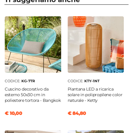
Serie
Horizon
Colore
Grigio
Caratteristiche Divano
Tipologia
Divano
Posti A Sedere
3 posti
Larghezza
CODICE:
KG-7TR
CODICE:
KTY-1NT
212 cm
Cuscino decorativo da
Piantana LED a ricarica
Profondità
esterno 50x30 cm in
solare in polipropilene color
72 cm
poliestere tortora - Bangkok
naturale - Ketty
Altezza
€ 10,00
€ 84,80
63 cm
Reversibile
Si