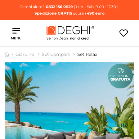
Cerchi aiuto?
0832 156 0529
| Lun - Sab: 9.00 - 17.30 |
Spedizione GRATIS
sopra i
490 euro
MENU
Giardino
Set Completi
Set Relax