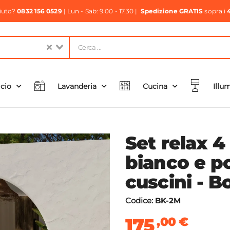
aiuto?
0832 156 0529
| Lun - Sab: 9.00 - 17.30 |
Spedizione GRATIS
sopra i
icio
Lavanderia
Cucina
Illu
Set relax 4
bianco e po
cuscini - B
Codice:
BK-2M
175
,00
€