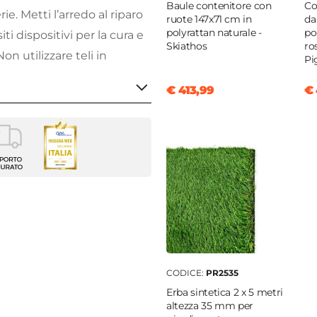
Baule contenitore con
Co
ie. Metti l’arredo al riparo
ruote 147x71 cm in
da
polyrattan naturale -
po
ti dispositivi per la cura e
Skiathos
ro
 Non utilizzare teli in
Pi
rebbero danneggiare
€ 413,99
€ 
are prodotti chimici
lax
enti
ay
ne
|
Bianco
o
CODICE:
PR2535
m
Erba sintetica 2 x 5 metri
altezza 35 mm per
m