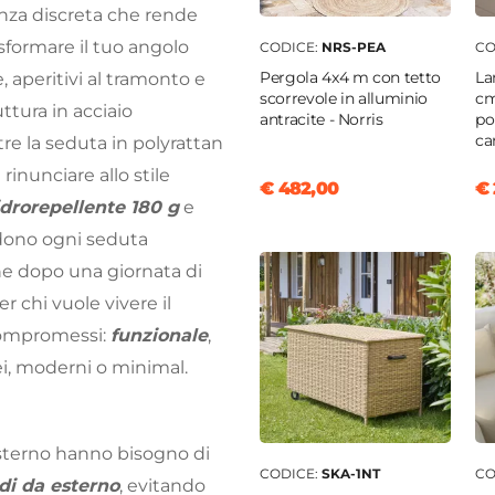
anza discreta che rende
sformare il tuo angolo
CODICE:
NRS-PEA
CO
Pergola 4x4 m con tetto
La
, aperitivi al tramonto e
scorrevole in alluminio
cm
uttura in acciaio
antracite - Norris
po
ca
re la seduta in polyrattan
 rinunciare allo stile
€ 482,00
€ 
idrorepellente 180 g
e
ndono ogni seduta
he dopo una giornata di
r chi vuole vivere il
compromessi:
funzionale
,
ei, moderni o minimal.
’esterno hanno bisogno di
CODICE:
SKA-1NT
CO
di da esterno
, evitando