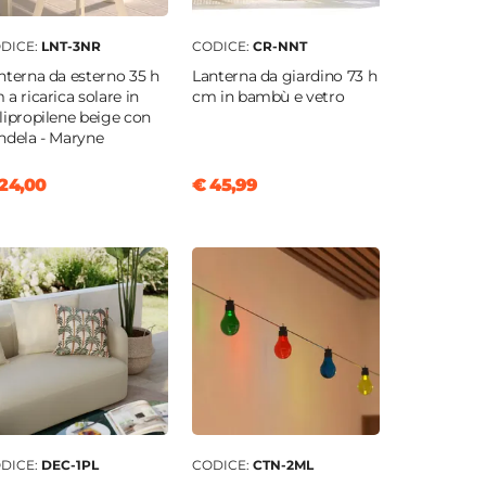
DICE:
LNT-3NR
CODICE:
CR-NNT
nterna da esterno 35 h
Lanterna da giardino 73 h
 a ricarica solare in
cm in bambù e vetro
lipropilene beige con
ndela - Maryne
24,00
€ 45,99
DICE:
DEC-1PL
CODICE:
CTN-2ML