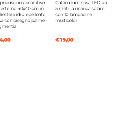
pricuscino decorativo
Catena luminosa LED da
 esterno 40x40 cm in
5 metri a ricarica solare
liestere idrorepellente
con 10 lampadine
sa con disegno palme -
multicolor
gmentia
4,00
€ 19,00