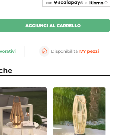
con
o
AGGIUNGI AL CARRELLO
vorativi
Disponibilità
177 pezzi
nche
⚲
per ingrandire
Cli