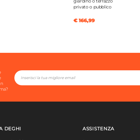
giardino o terrazzo
privato o pubblico
€ 166,99
o
o
ttan
e
e
in
ima?
 sfoderabili e lavabili
na
enti
A DEGHI
ASSISTENZA
m
m