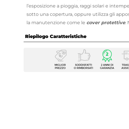
l’esposizione a pioggia, raggi solari e intemper
sotto una copertura, oppure utilizza gli apposi
la manutenzione come le
cover protettive
.
cotone o plastica non specifici, perché pot
Riepilogo Caratteristiche
l’arredo. È raccomandato, inoltre, non utilizz
aggressivi.
Caratteristiche Generali
Tipologia
Set Re
Numero Elementi
4 elem
Serie
Borak
Colore
Marro
Caratteristiche Divano
Tipologia
Divan
Posti A Sedere
2 posti
Larghezza
102 c
Profondità
66,5 c