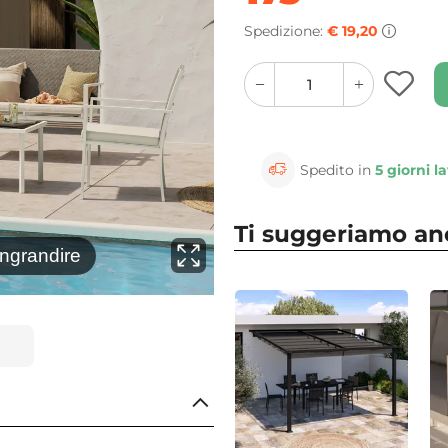
Spedizione:
€ 19,20
quantity
quantity
plus
minus
button
button
Spedito in
5 giorni la
Ti suggeriamo a
⚲
ingrandire
Clicca 