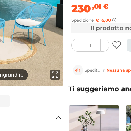
230
,01
€
Spedizione:
€ 16,00
Il prodotto 
quantity
quantity
plus
minus
button
button
Spedito in
Nessuna sp
⚲
ingrandire
Clicca 
Ti suggeriamo a