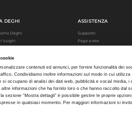
A DEGHI
ASSISTENZA
Siamo Deghi
Supporto
ri luoghi
Paga a rate
 4 Planet
Località disagiate
 La produzione
Agevolazioni fiscali
 cookie
er di successo
Termini e condizioni
rsonalizzare contenuti ed annunci, per fornire funzionalità dei so
 Solidale
Privacy Policy
raffico. Condividiamo inoltre informazioni sul modo in cui utilizza 
i Academy
Cookie policy
e si occupano di analisi dei dati web, pubblicità e social media, i 
ltre informazioni che ha fornito loro o che hanno raccolto dal su
 la sezione "Mostra dettagli" è possibile gestire le proprie opzioni
spresse in qualsiasi momento. Per maggiori informazioni si invit
, 73016 San Cesario di Lecce (LE), Italia | C.F. e P. IVA 04388370