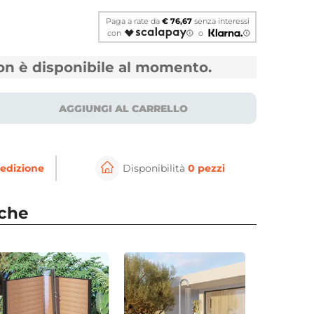
Paga a rate da
€ 76,67
senza interessi
con
o
non è disponibile al momento.
AGGIUNGI AL CARRELLO
edizione
Disponibilità
0 pezzi
⚲
per ingrandire
Cli
nche