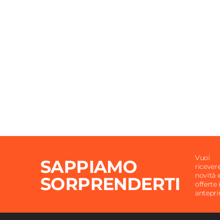
Altezza
49 cm
Vuoi
SAPPIAMO
ricever
novità 
SORPRENDERTI
offerte 
antepr