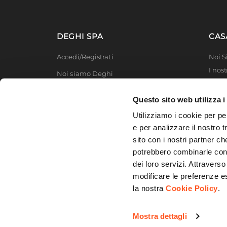
DEGHI SPA
CAS
Accedi/Registrati
Noi 
I nost
Noi siamo Deghi
Deghi
Politica dei prezzi
MFT -
Questo sito web utilizza i
Lavora con noi
Partn
Utilizziamo i cookie per pe
Deghi
Diventa fornitore
e per analizzare il nostro t
Degh
sito con i nostri partner ch
Modello organizzativo e codice etico
potrebbero combinarle con a
Promozioni
dei loro servizi. Attraverso
modificare le preferenze e
la nostra
Cookie Policy
.
© 2026 DEGHI S.p.A. - Via Lecce Km. 3
Mostra dettagli