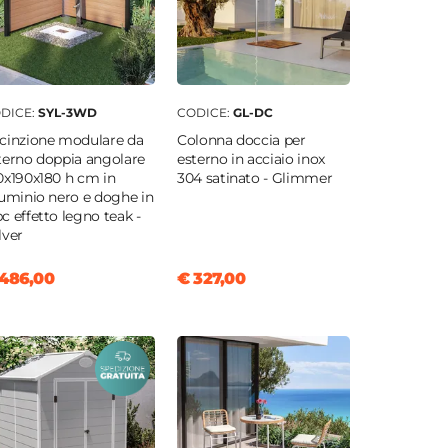
DICE:
SYL-3WD
CODICE:
GL-DC
cinzione modulare da
Colonna doccia per
terno doppia angolare
esterno in acciaio inox
0x190x180 h cm in
304 satinato - Glimmer
luminio nero e doghe in
c effetto legno teak -
lver
486,00
€ 327,00