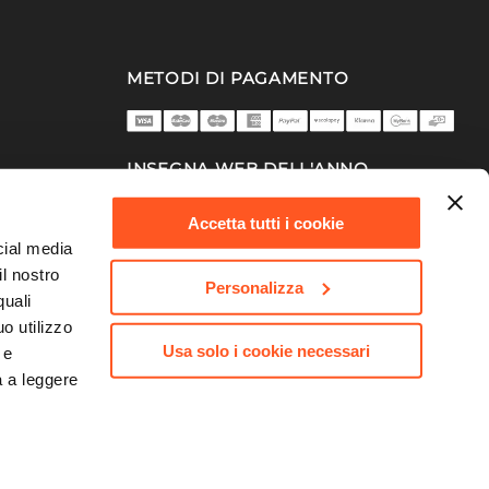
METODI DI PAGAMENTO
INSEGNA WEB DELL'ANNO
2025/26
Accetta tutti i cookie
cial media
il nostro
Personalizza
quali
o utilizzo
Usa solo i cookie necessari
 e
a a leggere
753 | Capitale Sociale 10.000.000,00 €