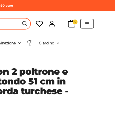
490 euro
0
HEADER SEARCH BUTTON
minazione
Giardino
on 2 poltrone e
tondo 51 cm in
orda turchese -