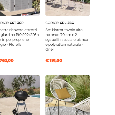
DICE:
CST-3GR
CODICE:
GRL-2BG
setta ricovero attrezzi
Set bistrot tavolo alto
 giardino 190x192x226h
rotondo 70 cm e 2
 in polipropilene
sgabelli in acciaio bianco
gio - Florella
e polyrattan naturale -
Griel
762,00
€ 191,00