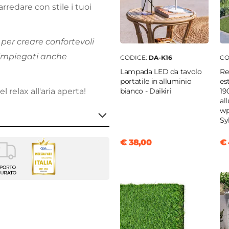
rredare con stile i tuoi
 per creare confortevoli
 impiegati anche
CODICE:
DA-K16
CO
Lampada LED da tavolo
Re
portatile in alluminio
es
bianco - Daikiri
19
relax all'aria aperta!
al
wp
Sy
€ 38,00
€ 
lax
enti
e