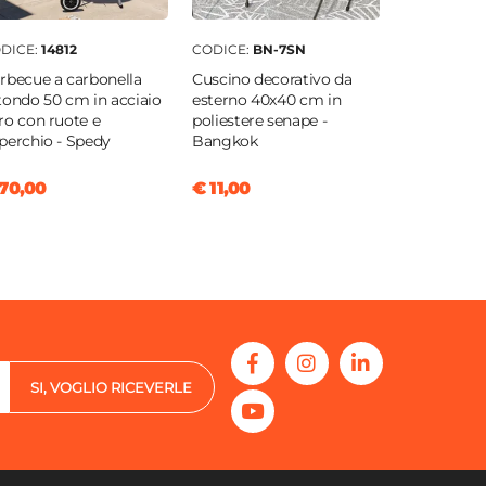
DICE:
14812
CODICE:
BN-7SN
rbecue a carbonella
Cuscino decorativo da
tondo 50 cm in acciaio
esterno 40x40 cm in
ro con ruote e
poliestere senape -
perchio - Spedy
Bangkok
70,00
€ 11,00
SI, VOGLIO RICEVERLE