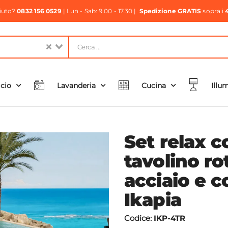
aiuto?
0832 156 0529
| Lun - Sab: 9.00 - 17.30 |
Spedizione GRATIS
sopra i
icio
Lavanderia
Cucina
Illu
Set relax c
tavolino ro
acciaio e c
Ikapia
Codice:
IKP-4TR