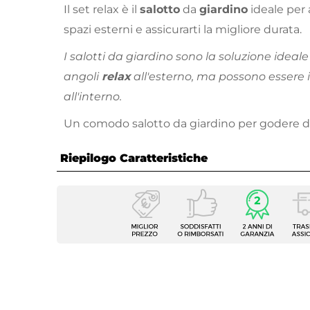
Il set relax è il
salotto
da
giardino
ideale per a
spazi esterni e assicurarti la migliore durata.
I salotti da giardino sono la soluzione ideale
angoli
relax
all'esterno, ma possono essere
all'interno.
Un comodo salotto da giardino per godere del 
Riepilogo Caratteristiche
Caratteristiche Generali
Tipologia
Set Re
Numero Elementi
3 elem
Serie
Ikapia
Colore
Celest
Caratteristiche Poltrona