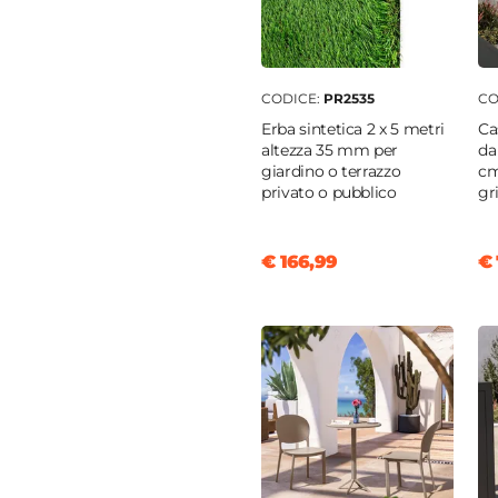
na
enti
CODICE:
PR2535
CO
Erba sintetica 2 x 5 metri
Ca
altezza 35 mm per
da
giardino o terrazzo
cm
privato o pubblico
gri
o
ese
€ 166,99
€ 
o
temperato
o
ese