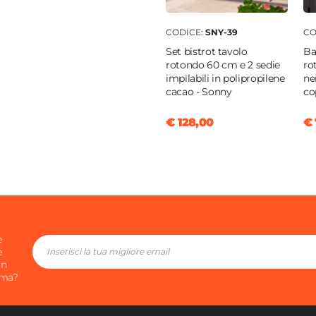
CODICE:
SNY-39
CO
Set bistrot tavolo
Ba
rotondo 60 cm e 2 sedie
ro
impilabili in polipropilene
ne
cacao - Sonny
co
€ 128,00
€ 
e
e
in
ima?