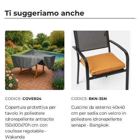
Colore
Legno
Ti suggeriamo anche
Numero Elementi
5 elementi
Serie
Paja
Caratteristiche Sedie
Tipologia
Sedia
|
Poltrona
Altezza
88 cm
Larghezza
CODICE:
COVER24
CODICE:
BKN-3SN
57 cm
Copertura protettiva per
Cuscino da esterno 40x40
Profondità
tavolo in poliestere
cm per sedia con velcro in
59 cm
idrorepellente antracite
poliestere idrorepellente
150x100x70h cm con
senape - Bangkok
Numero Elementi
coulisse regolabile -
4 elementi
Wakanda