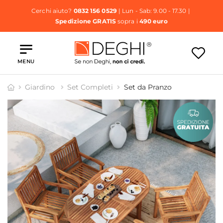
Cerchi aiuto?
0832 156 0529
| Lun - Sab: 9.00 - 17.30 |
Spedizione GRATIS
sopra i
490 euro
MENU
Giardino
Set Completi
Set da Pranzo