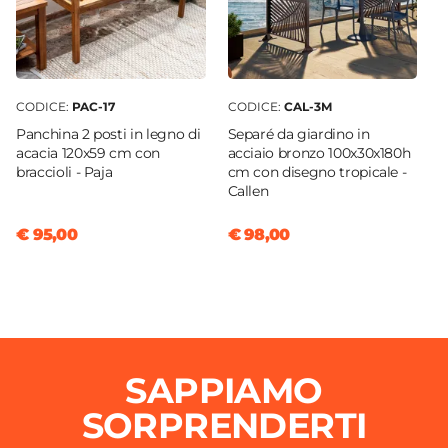
CODICE:
PAC-17
CODICE:
CAL-3M
Panchina 2 posti in legno di
Separé da giardino in
acacia 120x59 cm con
acciaio bronzo 100x30x180h
braccioli - Paja
cm con disegno tropicale -
Callen
€ 95,00
€ 98,00
SAPPIAMO
SORPRENDERTI