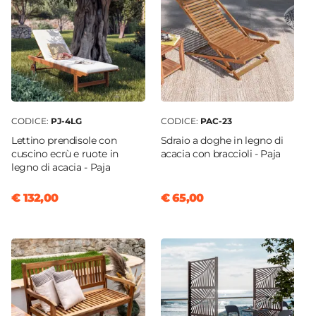
CODICE:
PJ-4LG
CODICE:
PAC-23
Lettino prendisole con
Sdraio a doghe in legno di
cuscino ecrù e ruote in
acacia con braccioli - Paja
legno di acacia - Paja
€ 132,00
€ 65,00