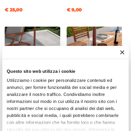
Braccioli
€ 25,00
€ 9,00
Si
Materiale Struttura
Legno di acacia
Colore Struttura
Legno
Caratteristiche Tavolo
Altezza
74 cm
Questo sito web utilizza i cookie
Lunghezza
Utilizziamo i cookie per personalizzare contenuti ed
150 cm
annunci, per fornire funzionalità dei social media e per
Profondità
CODICE:
PAC-45
CODICE:
PAC-6A
analizzare il nostro traffico. Condividiamo inoltre
100 cm
Tavolino copribase
Top girevole rotondo 60 cm
informazioni sul modo in cui utilizza il nostro sito con i
ombrellone 62x62 cm legno
per tavolo con foro per
Forma
nostri partner che si occupano di analisi dei dati web,
di acacia - Paja
ombrellore in legno di
Ovale
acacia – Paja
pubblicità e social media, i quali potrebbero combinarle
Materiale Struttura
con altre informazioni che ha fornito loro o che hanno
€ 46,99
€ 39,00
Legno di acacia
raccolto dal suo utilizzo dei loro servizi. Attraverso la