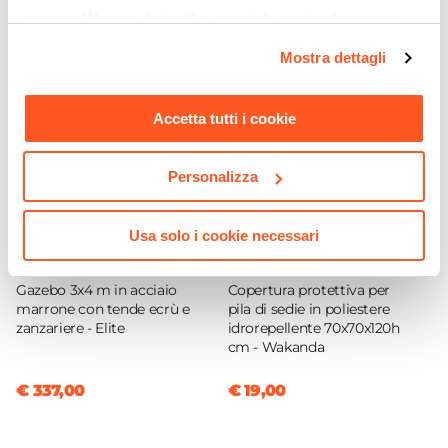
sezione "Mostra dettagli" è possibile gestire le proprie
Posti A Sedere
opzioni e modificare le preferenze espresse in qualsiasi
8 posti
|
10 posti
Mostra dettagli
momento. Per maggiori informazioni si invita a leggere la
Estensione Massima
nostra
Cookie Policy
.
200 cm
Accetta tutti i cookie
Personalizza
Usa solo i cookie necessari
CODICE:
540112
CODICE:
COVER11
Gazebo 3x4 m in acciaio
Copertura protettiva per
marrone con tende ecrù e
pila di sedie in poliestere
zanzariere - Elite
idrorepellente 70x70x120h
cm - Wakanda
€ 337,00
€ 19,00