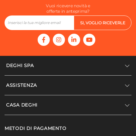
Vuoi ricevere novità e
offerte in anteprima?
SI, VOGLIO RICEVERLE
DEGHI SPA
Accedi/Registrati
ASSISTENZA
Noi siamo Deghi
Politica dei prezzi
Supporto
CASA DEGHI
Lavora con noi
Paga a rate
Diventa fornitore
Località disagiate
Noi Siamo Deghi
Modello organizzativo e codice etico
METODI DI PAGAMENTO
Agevolazioni fiscali
I nostri luoghi