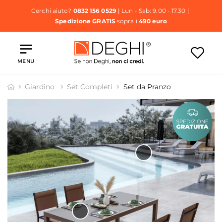
Cerchi aiuto?
0832 156 0529
| Lun - Sab: 9.00 - 17.30 |
Spedizione GRATIS
sopra i
490 euro
MENU
Giardino
Set Completi
Set da Pranzo