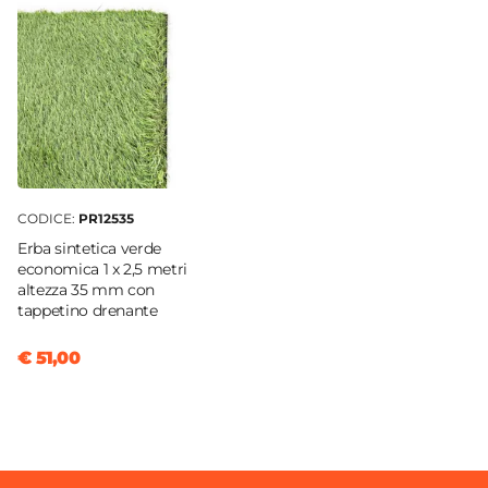
8 posti
|
10 posti
Apertura
A scorrimento
Estensione Massima
240 cm
Sezione Gambe
6 x 6 cm
CODICE:
PR12535
Erba sintetica verde
economica 1 x 2,5 metri
altezza 35 mm con
tappetino drenante
€ 51,00