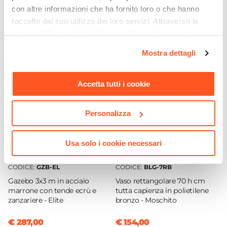
4 elementi
Wakanda
con altre informazioni che ha fornito loro o che hanno
Braccioli
raccolto dal suo utilizzo dei loro servizi. Attraverso la
€ 30,00
€ 19,00
No
sezione "Mostra dettagli" è possibile gestire le proprie
Materiale Seduta
opzioni e modificare le preferenze espresse in qualsiasi
Mostra dettagli
momento. Per maggiori informazioni si invita a leggere la
Textilene
nostra
Cookie Policy
.
Colore Seduta
Accetta tutti i cookie
Marrone
Materiale Struttura
Alluminio
Personalizza
Colore Struttura
Marrone
Usa solo i cookie necessari
Impilabile
CODICE:
Si
GZB-EL
CODICE:
BLG-7RB
Gazebo 3x3 m in acciaio
Vaso rettangolare 70 h cm
Caratteristiche Tavolo
marrone con tende ecrù e
tutta capienza in polietilene
Altezza
zanzariere - Elite
bronzo - Moschito
75 cm
Lunghezza
€ 287,00
€ 154,00