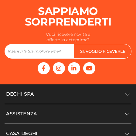
SAPPIAMO
SORPRENDERTI
Vuoi ricevere novità e
offerte in anteprima?
SI, VOGLIO RICEVERLE
DEGHI SPA
Accedi/Registrati
ASSISTENZA
Noi siamo Deghi
Politica dei prezzi
Supporto
CASA DEGHI