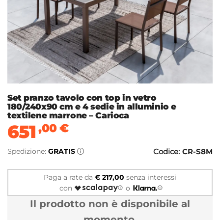
Set pranzo tavolo con top in vetro
180/240x90 cm e 4 sedie in alluminio e
textilene marrone – Carioca
651
,00
€
Spedizione:
GRATIS
Codice:
CR-S8M
Paga a rate da
€ 217,00
senza interessi
con
o
Il prodotto non è disponibile al
momento.