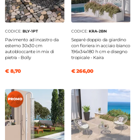
CODICE:
BLY-1PT
CODICE:
KRA-2BN
Pavimento ad incastro da
Separé doppio da giardino
esterno 30x30 cm
con fioriera in acciaio bianco
autobloccante in mix di
196x34x180 h cm e disegno
pietra - Bolly
tropicale - Kaira
€ 8,70
€ 266,00