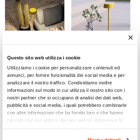
Materiale Seduta
Polipropilene
Colore Seduta
Ocra
Materiale Struttura
Polipropilene
Portata Massima
Questo sito web utilizza i cookie
110 kg
CODICE:
DKR-7SN
CODICE:
DKR-5SN
Utilizziamo i cookie per personalizzare contenuti ed
Colore Struttura
Piantana LED da esterno
Lampada LED da tavolo
annunci, per fornire funzionalità dei social media e per
Ocra
120h cm in metallo ocra -
portatile in alluminio ocra -
analizzare il nostro traffico. Condividiamo inoltre
Daikiri
Daikiri
Impilabile
informazioni sul modo in cui utilizza il nostro sito con i
Si
nostri partner che si occupano di analisi dei dati web,
€ 47,99
€ 38,00
Caratteristiche Tavolo
pubblicità e social media, i quali potrebbero combinarle
Altezza
con altre informazioni che ha fornito loro o che hanno
74 cm
raccolto dal suo utilizzo dei loro servizi. Attraverso la
sezione "Mostra dettagli" è possibile gestire le proprie
Lunghezza
opzioni e modificare le preferenze espresse in qualsiasi
Ø 100 cm
Mostra dettagli