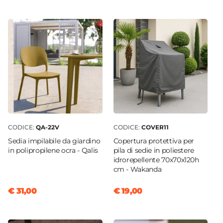
5 elementi
Serie
Tulipano
Caratteristiche Sedie
Tipologia
Sedia
Altezza
78 cm
Larghezza
CODICE:
QA-22V
CODICE:
COVER11
42,5 cm
Sedia impilabile da giardino
Copertura protettiva per
Profondità
in polipropilene ocra - Qalis
pila di sedie in poliestere
47 cm
idrorepellente 70x70x120h
cm - Wakanda
Numero Elementi
4 elementi
€ 31,00
€ 19,00
Altezza Seduta
43 cm