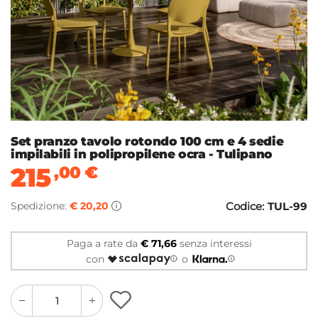
Set pranzo tavolo rotondo 100 cm e 4 sedie
impilabili in polipropilene ocra - Tulipano
215
,00
€
Spedizione:
€ 20,20
Codice:
TUL-99
Paga a rate da
€ 71,66
senza interessi
con
o
quantity
quantity
plus
minus
button
button