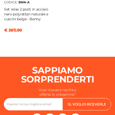
CODICE:
BNN-A
Set relax 2 posti in acciaio
nero polyrattan naturale e
cuscini beige - Benny
€ 267,00
SAPPIAMO
SORPRENDERTI
Vuoi ricevere novità e
offerte in anteprima?
SI, VOGLIO RICEVERLE