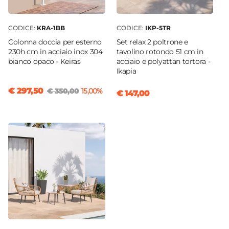
CODICE:
KRA-1BB
CODICE:
IKP-5TR
Colonna doccia per esterno
Set relax 2 poltrone e
230h cm in acciaio inox 304
tavolino rotondo 51 cm in
bianco opaco - Keiras
acciaio e polyattan tortora -
Ikapia
€ 297,50
€ 350,00
15,00%
€ 147,00