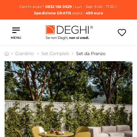
Cerchi aiuto?
0832 156 0529
| Lun - Sab: 9.00 - 17.30 |
Spedizione GRATIS
sopra i
490 euro
MENU
Giardino
Set Completi
Set da Pranzo