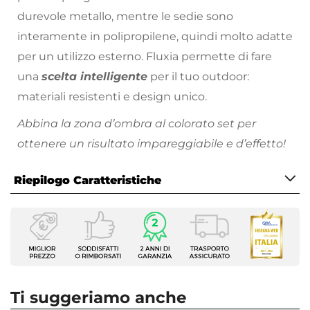
durevole metallo, mentre le sedie sono
interamente in polipropilene, quindi molto adatte
per un utilizzo esterno. Fluxia permette di fare
una
scelta intelligente
per il tuo outdoor:
materiali resistenti e design unico.
Abbina la zona d’ombra al colorato set per
ottenere un risultato impareggiabile e d’effetto!
Ti consigliamo di proteggere sempre gli arredi da
Riepilogo Caratteristiche
esterno in
polipropilene
, mettendoli al riparo da
piogge o raggi solari e di utilizzare appositi
Caratteristiche Generali
dispositivi per la cura e la manutenzione come le
Tipologia
cover protettive. È raccomandato, inoltre, non
Set pranzo
utilizzare prodotti chimici aggressivi.
Colore
Giallo
Ti suggeriamo anche
Numero Elementi