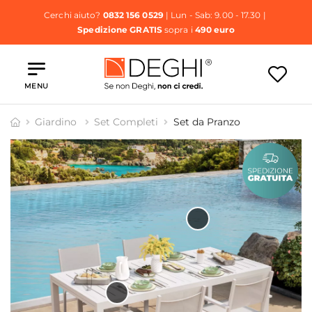
Cerchi aiuto?
0832 156 0529
| Lun - Sab: 9.00 - 17.30 |
Spedizione GRATIS
sopra i
490 euro
MENU
Giardino
Set Completi
Set da Pranzo