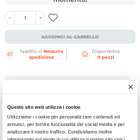
quantity
quantity
plus
minus
button
button
AGGIUNGI AL CARRELLO
Spedito in
Nessuna
Disponibilità
spedizione
0 pezzi
CARATTERISTICHE
DETTAGLI
Dettagli Prodotto
Questo sito web utilizza i cookie
Utilizziamo i cookie per personalizzare contenuti ed
Quando arriva la bella stagione e gli amici si
annunci, per fornire funzionalità dei social media e per
presentano a casa per rilassarsi al fresco in
analizzare il nostro traffico. Condividiamo inoltre
terrazza o in veranda allora la scelta è una, ed
informazioni sul modo in cui utilizza il nostro sito con i