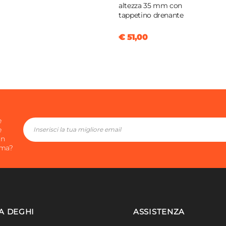
altezza 35 mm con
i
tappetino drenante
€ 51,00
e
e
in
ima?
A DEGHI
ASSISTENZA