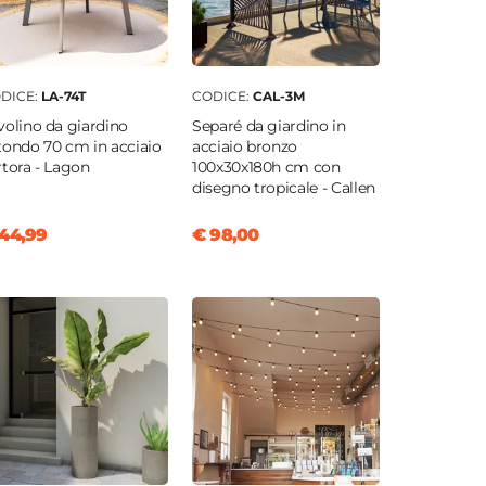
DICE:
LA-74T
CODICE:
CAL-3M
volino da giardino
Separé da giardino in
tondo 70 cm in acciaio
acciaio bronzo
rtora - Lagon
100x30x180h cm con
disegno tropicale - Callen
44,99
€ 98,00