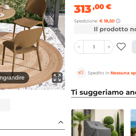
313
,00
€
Spedizione:
€ 18,50
Il prodotto 
quantity
quantity
plus
minus
button
button
Spedito in
Nessuna sp
⚲
ingrandire
Clicca 
Ti suggeriamo a