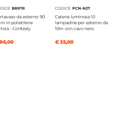
DICE:
BR9TR
CODICE:
PCN-N27
rtavaso da esterno 90
Catena luminosa 10
cm in polietilene
lampadine per esterno da
rtora - Contesly
10m con cavo nero
86,00
€ 35,00