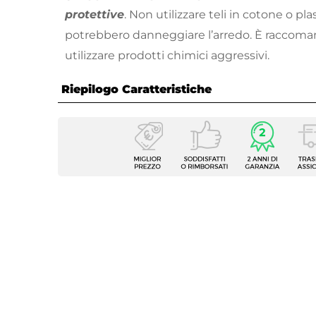
protettive
. Non utilizzare teli in cotone o pl
potrebbero danneggiare l’arredo. È raccoman
utilizzare prodotti chimici aggressivi.
Sedia progettata per uso domestico e non
Riepilogo Caratteristiche
utilizzi commerciali.
Caratteristiche Generali
Tipologia
Set pr
Colore
Tortor
Numero Elementi
5 elem
Serie
Fluxia
Caratteristiche Sedie
Tipologia
Sedia
Altezza
78 cm
Larghezza
42,5 c
Profondità
47 cm