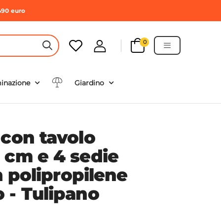
490 euro
0
HEADER SEARCH BUTTON
minazione
Giardino
 con tavolo
 cm e 4 sedie
in polipropilene
 - Tulipano