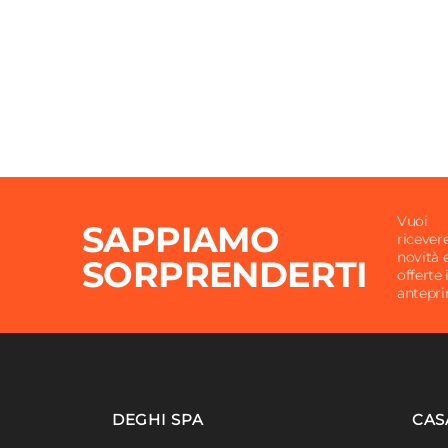
Posti A Sedere
4 post
Vuoi
SAPPIAMO
ricever
novità 
SORPRENDERTI
offerte 
antepr
DEGHI SPA
CAS