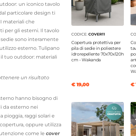
outdoor:
un iconico tavolo
al particolare design ti
I materiali che
i per gli esterni. Il tavolo
CODICE:
COVER11
CO
e sedie sono interamente
Copertura protettiva per
Co
utilizzo esterno. Tulipano
pila di sedie in poliestere
ta
idrorepellente 70x70x120h
po
il tuo outdoor: materiali
cm - Wakanda
an
co
Wa
ottenere un risultato
€ 19,00
€ 
’esterno hanno bisogno di
di da esterno nei
 pioggia, raggi solari e
 copertura, oppure utilizza
utenzione come le
cover