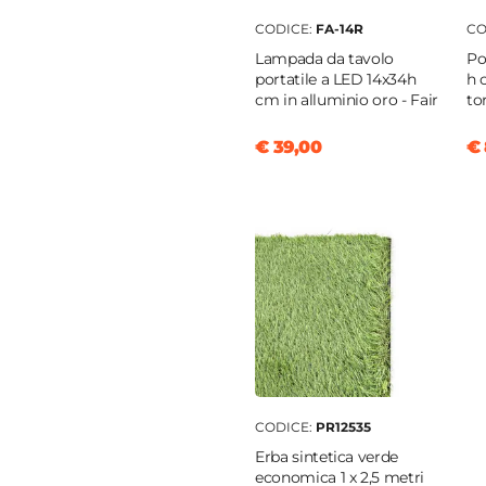
enti
CODICE:
FA-14R
CO
Lampada da tavolo
Po
opilene
portatile a LED 14x34h
h 
cm in alluminio oro - Fair
to
ccino
opilene
€ 39,00
€ 
ccino
cm
da
o
ccino
CODICE:
PR12535
o
Erba sintetica verde
economica 1 x 2,5 metri
ccino