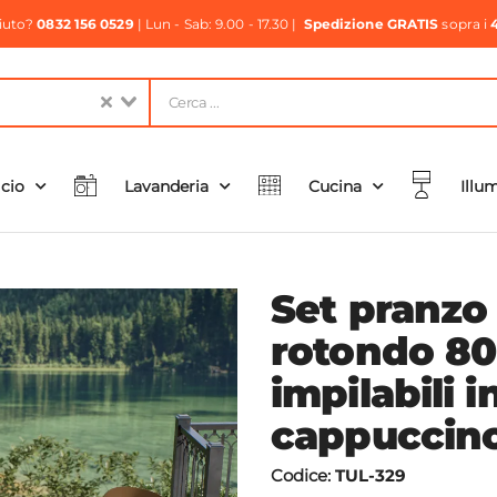
aiuto?
0832 156 0529
| Lun - Sab: 9.00 - 17.30 |
Spedizione GRATIS
sopra i
icio
Lavanderia
Cucina
Illu
Set pranzo
rotondo 80
impilabili 
cappuccino
Codice:
TUL-329