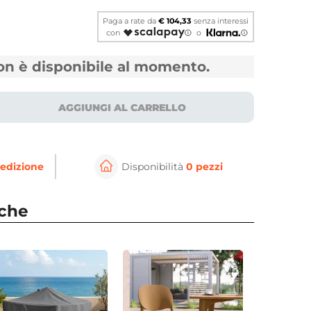
Paga a rate da
€ 104,33
senza interessi
con
o
non è disponibile al momento.
AGGIUNGI AL CARRELLO
edizione
Disponibilità
0 pezzi
⚲
per ingrandire
Cli
nche