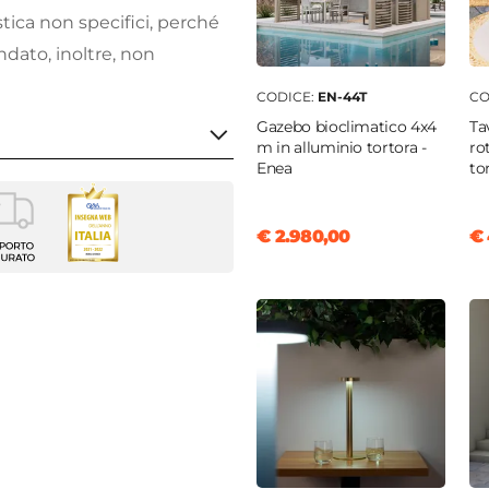
astica non specifici, perché
dato, inoltre, non
CODICE:
EN-44T
CO
Gazebo bioclimatico 4x4
Ta
 adatta per ambienti o
m in alluminio tortora -
ro
Enea
to
anzo
€ 2.980,00
€ 
a
enti
m