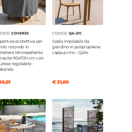
DICE:
COVER32
CODICE:
QA-21C
pertura protettiva per
Sedia impilabile da
volo rotondo in
giardino in polipropilene
liestere idrorepellente
cappuccino - Qalis
tracite 90x70h cm con
ulisse regolabile -
kanda
16,01
€ 31,00