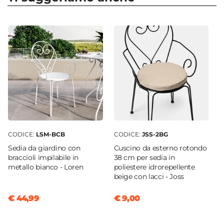
Numero Elementi
5 elementi
Serie
Loren
Caratteristiche Sedie
Tipologia
Sedia
Altezza
89 cm
Larghezza
CODICE:
LSM-BCB
CODICE:
JSS-2BG
40,5 cm
Sedia da giardino con
Cuscino da esterno rotondo
Profondità
braccioli impilabile in
38 cm per sedia in
55 cm
metallo bianco - Loren
poliestere idrorepellente
beige con lacci - Joss
Numero Elementi
4 elementi
€ 44,99
€ 9,00
Altezza Seduta
43 cm