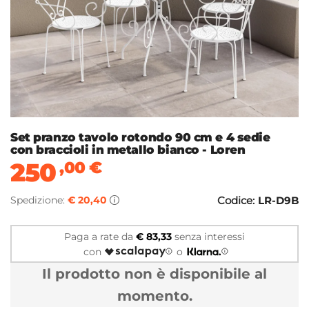
Set pranzo tavolo rotondo 90 cm e 4 sedie
con braccioli in metallo bianco - Loren
250
,00
€
Spedizione:
€ 20,40
Codice:
LR-D9B
Paga a rate da
€ 83,33
senza interessi
con
o
Il prodotto non è disponibile al
momento.