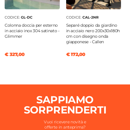
CODICE:
GL-DC
CODICE:
CAL-2NR
Colonna doccia per esterno
Separé doppio da giardino
in acciaio inox 304 satinato -
in acciaio nero 200x30x180h
Glimmer
cm con disegno onda
giapponese - Callen
€ 327,00
€ 172,00
SAPPIAMO
SORPRENDERTI
Vuoi ricevere novità e
offerte in anteprima?