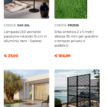
CODICE:
SAZ-2AL
CODICE:
PR2535
Lampada LED portatile
Erba sintetica 2 x 5 metri
paralume rotondo 15 cm in
altezza 35 mm per giardino
alluminio nero - Sazerac
o terrazzo privato o
pubblico
€ 27,00
€ 166,99