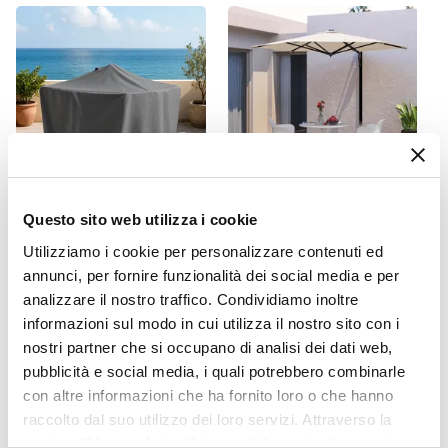
Braccioli
Si
Materiale Seduta
Metallo
Colore Seduta
Bianco
Materiale Struttura
Metallo
Questo sito web utilizza i cookie
CODICE:
COVER32
CODICE:
WALL-E
Colore Struttura
Copertura protettiva per
Ombrellone a parete 2,7 m
Utilizziamo i cookie per personalizzare contenuti ed
Bianco
tavolo rotondo in poliestere
con braccio a muro telo
annunci, per fornire funzionalità dei social media e per
idrorepellente antracite
ecrù - Wall
Cuscino
analizzare il nostro traffico. Condividiamo inoltre
90x70h cm con coulisse
Non incluso
informazioni sul modo in cui utilizza il nostro sito con i
regolabile - Wakanda
Caratteristiche Tavolo
nostri partner che si occupano di analisi dei dati web,
Altezza
€ 16,01
€ 84,00
pubblicità e social media, i quali potrebbero combinarle
71 cm
con altre informazioni che ha fornito loro o che hanno
raccolto dal suo utilizzo dei loro servizi. Attraverso la
Lunghezza
sezione "Mostra dettagli" è possibile gestire le proprie