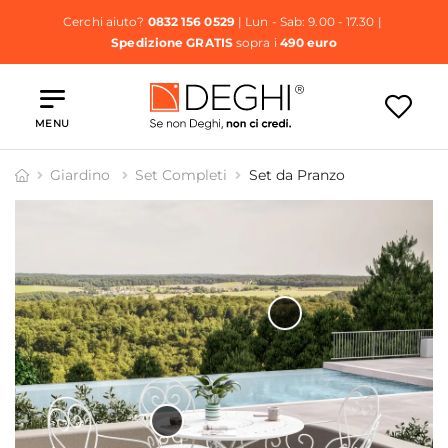
Cerchi aiuto?
0832 156 0529
| Lun - Sab: 9.00 - 17.30 |
Spedizione GRATIS
sopra i
490 euro
MENU
Giardino
Set Completi
Set da Pranzo