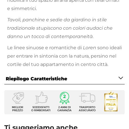
nobilita il tuo spazio all’aria aperta con telai ornati
e simmetrici.
Tavoli, panchine e sedie da giardino in stile
tradizionale stupiscono con colori audaci che
danno un tocco di contemporaneità.
Le linee sinuose e romantiche di
Loren
sono ideali
per entrare in sintonia con la natura, persino nel
cortile del tuo appartamento in centro città.
Riepilogo Caratteristiche
Caratteristiche Generali
Tipologia
Set pranzo
Colore
Bianco
Ti suggeriamo anche