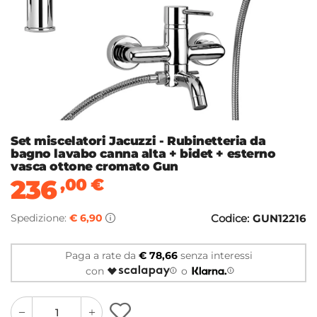
Set miscelatori Jacuzzi - Rubinetteria da
bagno lavabo canna alta + bidet + esterno
vasca ottone cromato Gun
236
,00
€
Spedizione:
€ 6,90
Codice:
GUN12216
Paga a rate da
€ 78,66
senza interessi
con
o
quantity
quantity