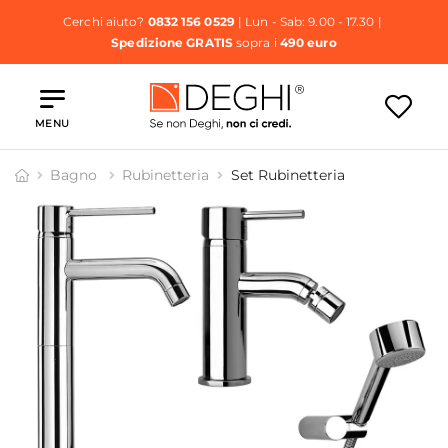
Cerchi aiuto?
0832 156 0529
| Lun - Sab: 9.00 - 17.30 |
Spedizione GRATIS
sopra i
490 euro
MENU
Bagno
Rubinetteria
Set Rubinetteria