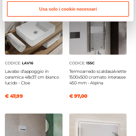
Azionamento
Leva monocomando
Usa solo i cookie necessari
Altezza
32,5 cm
Sezione Base
Ø 5 cm
Lunghezza Canna
15,2 cm
CODICE:
LAV16
CODICE:
155C
Materiale
Lavabo d'appoggio in
Termoarredo scaldasalviette
Ottone
ceramica 48x37 cm bianco
1500x500 cromato interasse
Materiale Piastra
lucido - Cloe
450 mm - Alpina
Ottone
€ 47,99
€ 97,00
Installazione
Monoforo
Attacchi
G3/8"
Scarico