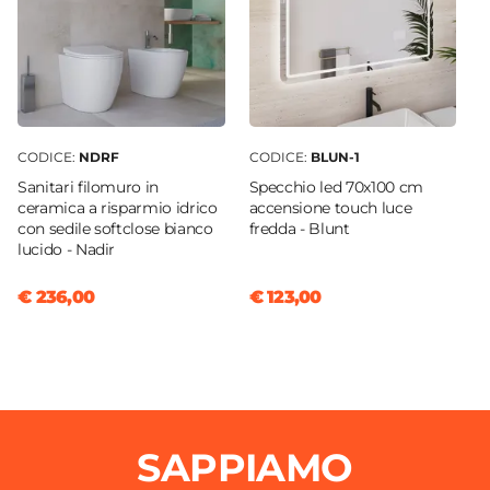
Per piletta Click-Clack
Finitura
Cromata
Flessibili Di Collegamento
Inclusi
CODICE:
NDRF
CODICE:
BLUN-1
Piletta
Sanitari filomuro in
Specchio led 70x100 cm
Non inclusa
ceramica a risparmio idrico
accensione touch luce
Tipo Cartuccia
con sedile softclose bianco
fredda - Blunt
lucido - Nadir
Ceramica
Caratteristiche Miscelatore Bidet
€ 236,00
€ 123,00
Colore
Cromo
Azionamento
Leva monocomando
Altezza
SAPPIAMO
16,35 cm
Sezione Base