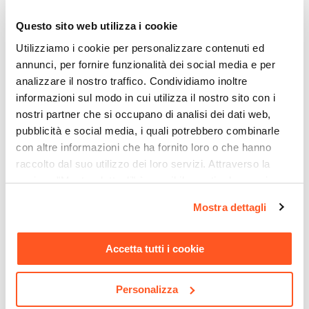
Jacuzzi - Rubinetteria
Questo sito web utilizza i cookie
Serie
Utilizziamo i cookie per personalizzare contenuti ed
Gun
annunci, per fornire funzionalità dei social media e per
Colore
analizzare il nostro traffico. Condividiamo inoltre
Cromo
informazioni sul modo in cui utilizza il nostro sito con i
Finitura
nostri partner che si occupano di analisi dei dati web,
Cromata
pubblicità e social media, i quali potrebbero combinarle
Materiale
con altre informazioni che ha fornito loro o che hanno
Ottone
raccolto dal suo utilizzo dei loro servizi. Attraverso la
CODICE:
74PVCAUT
CODICE:
ZENIT-12
sezione "Mostra dettagli" è possibile gestire le proprie
Installazione
Colonna di scarico per vasca
Sopravasca 120 cm
opzioni e modificare le preferenze espresse in qualsiasi
Bidet
|
Doccia
|
Lavabo
|
Vasca
da bagno in PVC con
pieghevole a libro vetro
Mostra dettagli
momento. Per maggiori informazioni si invita a leggere la
Caratteristiche Miscelatore Lavabo
chiusura automatica
temperato 6mm
nostra
Cookie Policy
.
1''1/2mm
trasparente 140h - Zenit
Tipologia
Accetta tutti i cookie
Miscelatore lavabo alto
€ 18,00
€ 114,00
Colore
Personalizza
Cromo