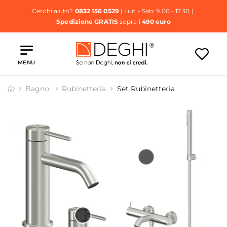
Cerchi aiuto?
0832 156 0529
| Lun - Sab: 9.00 - 17.30 |
Spedizione GRATIS
sopra i
490 euro
MENU
Bagno
Rubinetteria
Set Rubinetteria