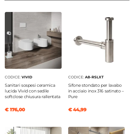
Acq+
Serie
Pure
Colore
Acciaio
Materiale
Acciaio INOX
Installazione
Lavabo
|
Vasca
|
Bidet
CODICE:
VIVID
CODICE:
A8-RSLXT
Caratteristiche Miscelatore Lavabo
Sanitari sospesi ceramica
Sifone stondato per lavabo
Tipologia
lucida Vivid con sedile
in acciaio inox 316 satinato –
Miscelatore lavabo
softclose chiusura rallentata
Pure
Colore
€ 176,00
€ 44,99
Acciaio
Azionamento
Leva monocomando