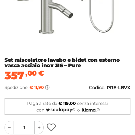
Set miscelatore lavabo e bidet con esterno
vasca acciaio inox 316 – Pure
357
,00
€
Spedizione:
€ 11,90
Codice:
PRE-LBVX
Paga a rate da
€ 119,00
senza interessi
con
o
quantity
quantity
plus
minus
button
button