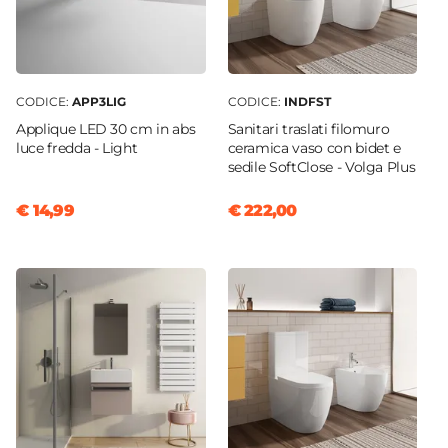
Monoforo
Flessibili Di Collegamento
Inclusi
CODICE:
APP3LIG
CODICE:
INDFST
Piletta
Applique LED 30 cm in abs
Sanitari traslati filomuro
Non inclusa
luce fredda - Light
ceramica vaso con bidet e
Caratteristiche Miscelatore Vasca
sedile SoftClose - Volga Plus
Tipologia
€ 14,99
€ 222,00
Esterno vasca
Colore
Acciaio
Installazione
A muro
Attacchi
1/2"G
Materiale
Acciaio INOX