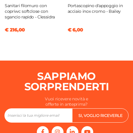
Sanitari filomuro con
Portascopino d'appoggio in
copriwc softclose con
acciaio inox cromo - Bailey
sgancio rapido - Clessidra
€ 216,00
€ 6,00
SAPPIAMO
SORPRENDERTI
Vuoi ricevere novità e
offerte in anteprima?
SI, VOGLIO RICEVERLE