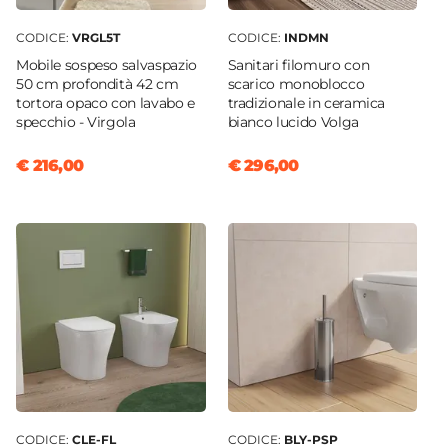
Azionamento
Manopola singola
CODICE:
VRGL5T
CODICE:
INDMN
Lunghezza Canna
Mobile sospeso salvaspazio
Sanitari filomuro con
50 cm profondità 42 cm
scarico monoblocco
16,6 cm
tortora opaco con lavabo e
tradizionale in ceramica
Sezione Base
specchio - Virgola
bianco lucido Volga
Ø 6 cm
€ 216,00
€ 296,00
Doccino
Incluso
Flessibili Di Collegamento
Inclusi
Interasse Miscelatore
15 cm
CODICE:
CLE-FL
CODICE:
BLY-PSP