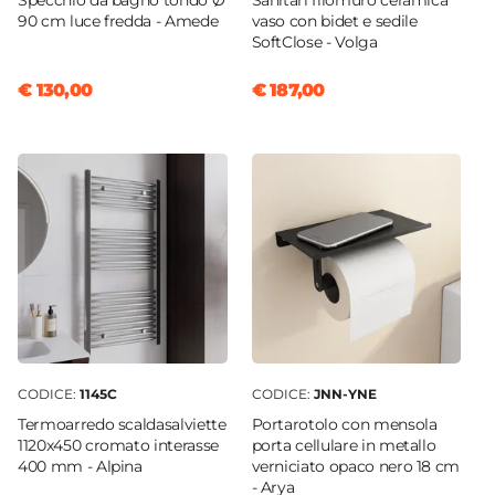
Specchio da bagno tondo Ø
Sanitari filomuro ceramica
ABS
90 cm luce fredda - Amede
vaso con bidet e sedile
SoftClose - Volga
Materiale Flessibile
PVC
€ 130,00
€ 187,00
Lunghezza Flessibile
150 cm
Presa Ad Acqua
Si
CODICE:
1145C
CODICE:
JNN-YNE
Termoarredo scaldasalviette
Portarotolo con mensola
1120x450 cromato interasse
porta cellulare in metallo
400 mm - Alpina
verniciato opaco nero 18 cm
- Arya