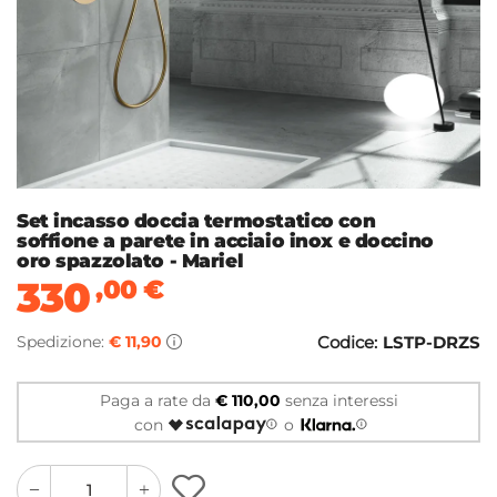
Set incasso doccia termostatico con
soffione a parete in acciaio inox e doccino
oro spazzolato - Mariel
330
,00
€
Spedizione:
€ 11,90
Codice:
LSTP-DRZS
Paga a rate da
€ 110,00
senza interessi
con
o
quantity
quantity