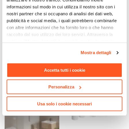
informazioni sul modo in cui utilizza il nostro sito con i
Ø 18 cm
nostri partner che si occupano di analisi dei dati web,
Corpo Incasso
pubblicità e social media, i quali potrebbero combinarle
Incluso
con altre informazioni che ha fornito loro o che hanno
CODICE:
LUXURY
CODICE:
APP45
Tipo Cartuccia
raccolto dal suo utilizzo dei loro servizi. Attraverso la
Pannello doccia in acciaio
Applique LED 45 cm in
Ceramica
sezione "Mostra dettagli" è possibile gestire le proprie
inox con soffione
alluminio cromo - Light
Caratteristiche
idromassaggio - Luxury
opzioni e modificare le preferenze espresse in qualsiasi
Mostra dettagli
Doccetta estraibile
|
Anti-impronta
momento. Per maggiori informazioni si invita a leggere la
€ 182,00
€ 21,00
Caratteristiche Braccio Doccia
nostra
Cookie Policy
.
Lunghezza Braccio
Accetta tutti i cookie
40 cm
Sezione Base A Muro
Personalizza
Ø 6 cm
Attacchi
Usa solo i cookie necessari
1/2G
Colore
Oro spazzolato