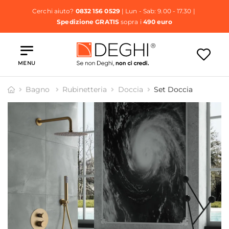
Cerchi aiuto?
0832 156 0529
| Lun - Sab: 9.00 - 17.30 |
Spedizione GRATIS
sopra i
490 euro
MENU
Bagno
Rubinetteria
Doccia
Set Doccia