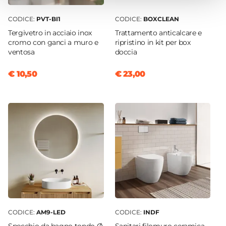
Materiale Braccio
Ottone
CODICE:
PVT-BI1
CODICE:
BOXCLEAN
Caratteristiche Soffione Doccia
Tergivetro in acciaio inox
Trattamento anticalcare e
cromo con ganci a muro e
ripristino in kit per box
Dimensioni Soffione
ventosa
doccia
Ø 25 cm
Attacchi
€ 10,50
€ 23,00
1/2G
Colore Soffione
Oro spazzolato
Materiale Soffione
Acciaio INOX
Caratteristiche Accessori
Tipologia
Doccino
Colore
Oro spazzolato
CODICE:
AM9-LED
CODICE:
INDF
Materiale Doccino