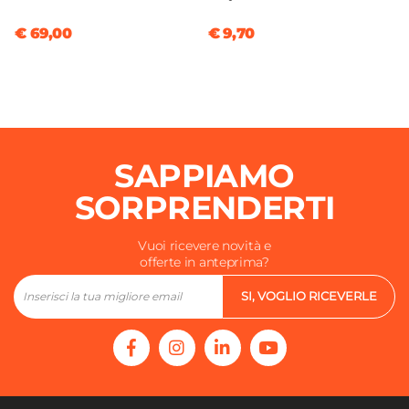
€ 69,00
€ 9,70
SAPPIAMO
SORPRENDERTI
Vuoi ricevere novità e
offerte in anteprima?
SI, VOGLIO RICEVERLE