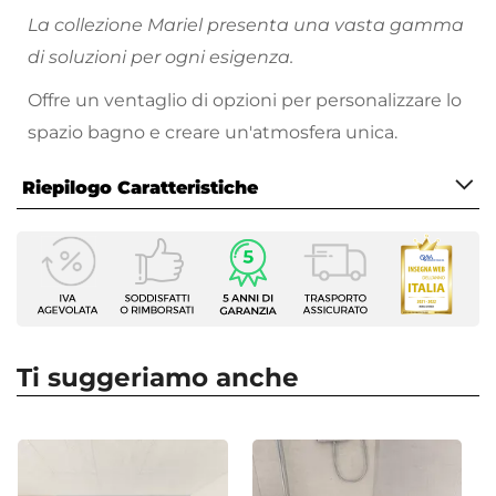
La collezione Mariel presenta una vasta gamma
di soluzioni per ogni esigenza.
Offre un ventaglio di opzioni per personalizzare lo
spazio bagno e creare un'atmosfera unica.
Riepilogo Caratteristiche
Caratteristiche Generali
Tipologia Set
Miscelatore termostatico - Braccio - Soffione -
Doccino
Numero Elementi
Ti suggeriamo anche
4 elementi
Serie
Mariel
Colore