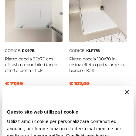
Oro spazzolato
Materiale
Ottone
|
Acciaio INOX
Caratteristiche Miscelatore Doccia
Colore
Oro spazzolato
CODICE:
RK97B
CODICE:
KLF17B
Deviatore
Piatto doccia 90x70 cm
Piatto doccia 100x70 in
2 Vie
ultraslim riducibile bianco
resina effetto pietra ardesia
Azionamento
effetto pietra - Rok
bianco - Kalf
Manopola singola
€ 77,99
€ 102,00
Attacchi
G1/2"
Materiale
Ottone
Questo sito web utilizza i cookie
Materiale Piastra
Utilizziamo i cookie per personalizzare contenuti ed
Ottone
annunci, per fornire funzionalità dei social media e per
Dimensione Piastra
analizzare il nostro traffico. Condividiamo inoltre