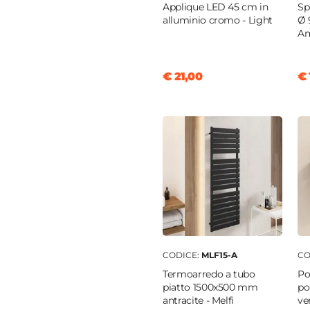
Applique LED 45 cm in
Sp
m
alluminio cromo - Light
Ø 
A
atinato
e
€ 21,00
€ 
cm
atinato
o INOX
no
atinato
CODICE:
MLF15-A
CO
Termoarredo a tubo
Po
m
piatto 1500x500 mm
po
antracite - Melfi
ve