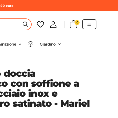
490 euro
0
HEADER SEARCH BUTTON
minazione
Giardino
o doccia
co con soffione a
cciaio inox e
o satinato - Mariel