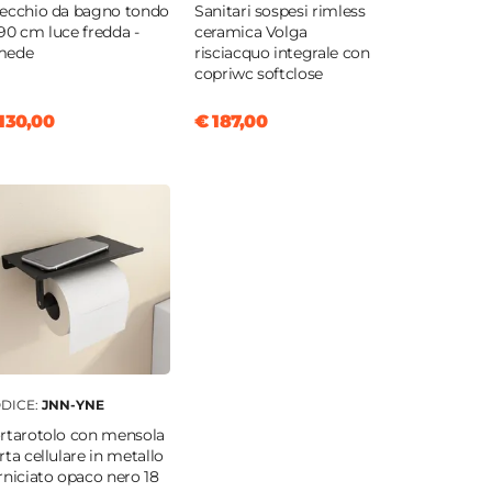
ecchio da bagno tondo
Sanitari sospesi rimless
90 cm luce fredda -
ceramica Volga
mede
risciacquo integrale con
copriwc softclose
130,00
€ 187,00
DICE:
JNN-YNE
rtarotolo con mensola
rta cellulare in metallo
rniciato opaco nero 18