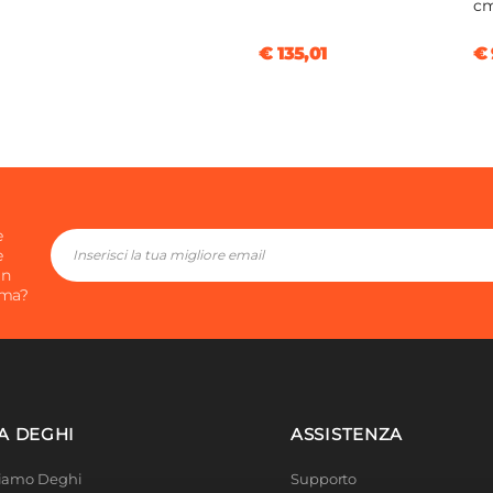
cm
€ 135,01
€ 
e
e
in
ima?
A DEGHI
ASSISTENZA
Siamo Deghi
Supporto