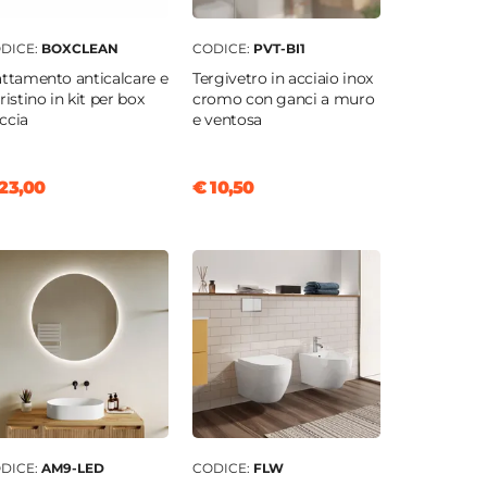
DICE:
BOXCLEAN
CODICE:
PVT-BI1
attamento anticalcare e
Tergivetro in acciaio inox
pristino in kit per box
cromo con ganci a muro
ccia
e ventosa
23,00
€ 10,50
DICE:
AM9-LED
CODICE:
FLW