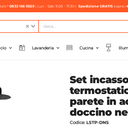
aiuto?
0832 156 0529
| Lun - Sab: 9.00 - 17.30 |
Spedizione GRATIS
sopra i
icio
Lavanderia
Cucina
Illu
Set incass
termostati
parete in a
doccino ner
Codice:
LSTP-DNS