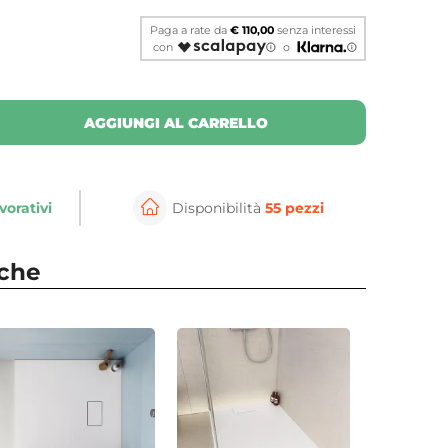
Paga a rate da
€ 110,00
senza interessi
con
o
AGGIUNGI AL CARRELLO
vorativi
Disponibilità
55 pezzi
per ingrandire
nche