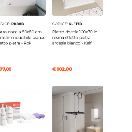
DICE:
RK88B
CODICE:
KLF17B
atto doccia 80x80 cm
Piatto doccia 100x70 in
traslim riducibile bianco
resina effetto pietra
fetto pietra - Rok
ardesia bianco - Kalf
77,01
€ 102,00