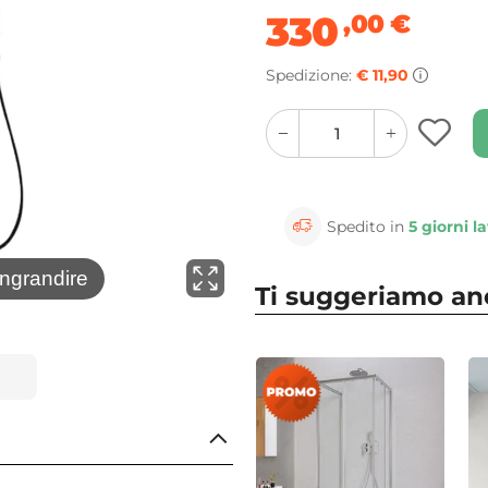
330
,00
€
Spedizione:
€ 11,90
quantity
quantity
plus
minus
button
button
Spedito in
5 giorni la
⚲
ingrandire
Clicca 
Ti suggeriamo a