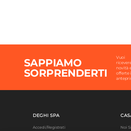
Vuoi
SAPPIAMO
ricever
novità 
SORPRENDERTI
offerte 
antepr
DEGHI SPA
CAS
Accedi/Registrati
Noi 