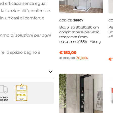
d efficacia senza eguali.
la funzionalità,conferisce
in un'oasi di comfort e
CODICE:
3880Y
CO
Box 3 lati 80x80x80 cm
Pi
doppio scorrevole vetro
ul
mma di soluzioni per ogni
temperato 6mm
ef
trasparente 185h - Young
are lo spazio bagno e
€ 182,00
€ 260,00
30,00%
€ 
atore termostatico -
o - Soffione - Doccino
enti