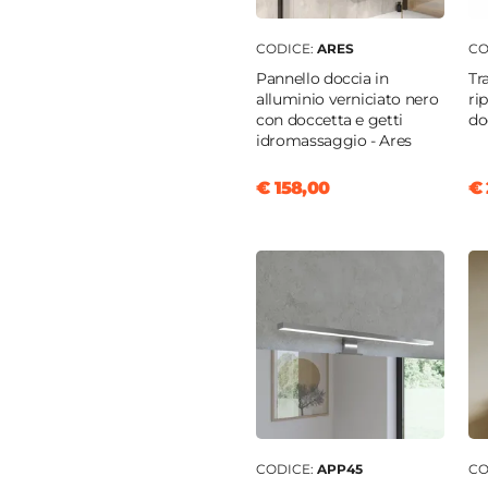
atinato
CODICE:
ARES
CO
e
|
Acciaio INOX
Pannello doccia in
Tr
alluminio verniciato nero
ri
con doccetta e getti
do
atinato
idromassaggio - Ares
€ 158,00
€ 
monocomando
e
e
m
o
ica
ta estraibile
CODICE:
APP45
CO